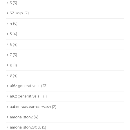
3
(3)
3Ziko.pl
(2)
4
(6)
5
(4)
6
(4)
7
(3)
8
(1)
9
(4)
a16z generative ai
(23)
a16z generative ai 1
(1)
aabenraasteamcarwash
(2)
aaronallston2
(4)
aaronallston29065
(5)