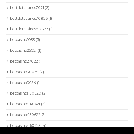
HIOKI
bestslotcasinos7071
(2)
AEMC
bestslotcasinos70826
(1)
BEAMEX
bestslotcasinos80827
(1)
VIAVI
betcasino1033
(5)
NETALLY
betcasino25021
(1)
PROFITAP
betcasino27022
(1)
betcasino30039
(2)
betcasino3034
(1)
betcasinos130620
(2)
betcasinos140621
(2)
betcasinos150622
(3)
SEISA 2022. Todos los derechos reservados.
betcasinos160623
(4)