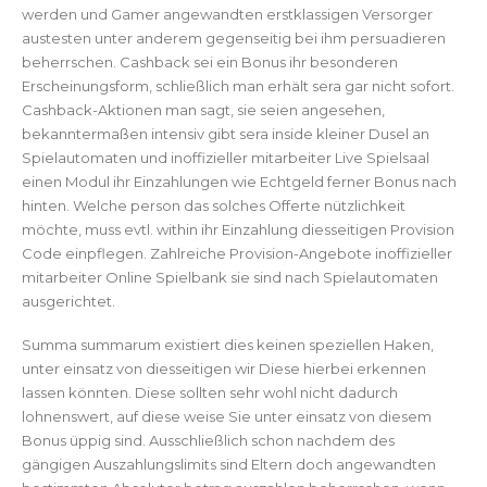
werden und Gamer angewandten erstklassigen Versorger
austesten unter anderem gegenseitig bei ihm persuadieren
beherrschen. Cashback sei ein Bonus ihr besonderen
Erscheinungsform, schließlich man erhält sera gar nicht sofort.
Cashback-Aktionen man sagt, sie seien angesehen,
bekanntermaßen intensiv gibt sera inside kleiner Dusel an
Spielautomaten und inoffizieller mitarbeiter Live Spielsaal
einen Modul ihr Einzahlungen wie Echtgeld ferner Bonus nach
hinten. Welche person das solches Offerte nützlichkeit
möchte, muss evtl. within ihr Einzahlung diesseitigen Provision
Code einpflegen. Zahlreiche Provision-Angebote inoffizieller
mitarbeiter Online Spielbank sie sind nach Spielautomaten
ausgerichtet.
Summa summarum existiert dies keinen speziellen Haken,
unter einsatz von diesseitigen wir Diese hierbei erkennen
lassen könnten. Diese sollten sehr wohl nicht dadurch
lohnenswert, auf diese weise Sie unter einsatz von diesem
Bonus üppig sind. Ausschließlich schon nachdem des
gängigen Auszahlungslimits sind Eltern doch angewandten