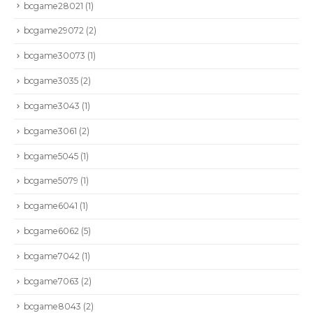
bcgame28021
(1)
bcgame29072
(2)
bcgame30073
(1)
bcgame3035
(2)
bcgame3043
(1)
bcgame3061
(2)
bcgame5045
(1)
bcgame5079
(1)
bcgame6041
(1)
bcgame6062
(5)
bcgame7042
(1)
bcgame7063
(2)
bcgame8043
(2)