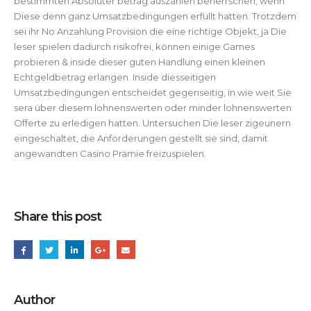
bestimmten Absoluter betrag auszahlen beherrschen, wenn
Diese denn ganz Umsatzbedingungen erfüllt hatten. Trotzdem
sei ihr No Anzahlung Provision die eine richtige Objekt, ja Die
leser spielen dadurch risikofrei, können einige Games
probieren & inside dieser guten Handlung einen kleinen
Echtgeldbetrag erlangen. Inside diesseitigen
Umsatzbedingungen entscheidet gegenseitig, in wie weit Sie
sera über diesem lohnenswerten oder minder lohnenswerten
Offerte zu erledigen hatten. Untersuchen Die leser zigeunern
eingeschaltet, die Anforderungen gestellt sie sind, damit
angewandten Casino Prämie freizuspielen.
Share this post
Author