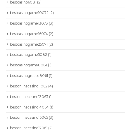
bestcasino6081
(2)
bestcasinogame10072
(2)
bestcasinogame13073
(3)
bestcasinogame16074
(2)
bestcasinogame25071
(2)
bestcasinogame5082
(1)
bestcasinogame8081
(1)
bestcasinogreece8061
(1)
bestonlinecasino11062
(4)
bestonlinecasino13063
(1)
bestonlinecasino14064
(1)
bestonlinecasino16065
(3)
bestonlinecasino17061
(2)