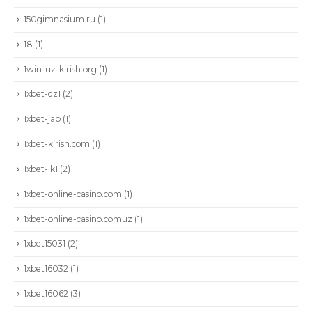
150gimnasium.ru
(1)
18
(1)
1win-uz-kirish.org
(1)
1xbet-dz1
(2)
1xbet-jap
(1)
1xbet-kirish.com
(1)
1xbet-lk1
(2)
1xbet-online-casino.com
(1)
1xbet-online-casino.comuz
(1)
1xbet15031
(2)
1xbet16032
(1)
1xbet16062
(3)