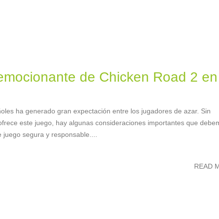
 emocionante de Chicken Road 2 en
oles ha generado gran expectación entre los jugadores de azar. Sin
 ofrece este juego, hay algunas consideraciones importantes que deb
e juego segura y responsable....
READ M