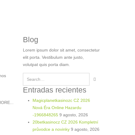
Blog
Lorem ipsum dolor sit amet, consectetur
elit porta. Vestibulum ante justo,
volutpat quis porta diam.
emos
Entradas recientes
Magicplanetkasinozc CZ 2026
ORE...
Nová Éra Online Hazardu
-1966848265
9 agosto, 2026
20betkasinocz CZ 2026 Kompletní
průvodce a novinky
9 agosto, 2026