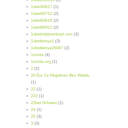
1xbet50617
(1)
1xbet50712
(2)
1xbet60618
(2)
1xbet80412
(2)
1xbetinddownload.com
(2)
1xbetkenya1
(3)
1xbetkenya25067
(2)
1xcinta
(4)
1xcinta.org
(1)
2
(2)
20 Eur Za Registraci Bez Vkladu
(1)
22
(1)
222
(1)
22bet Schweiz
(1)
24
(1)
25
(3)
3
(3)