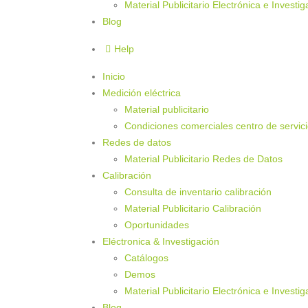
Material Publicitario Electrónica e Investig
Blog
Help
Inicio
Medición eléctrica
Material publicitario
Condiciones comerciales centro de servic
Redes de datos
Material Publicitario Redes de Datos
Calibración
Consulta de inventario calibración
Material Publicitario Calibración
Oportunidades
Eléctronica & Investigación
Catálogos
Demos
Material Publicitario Electrónica e Investig
Blog