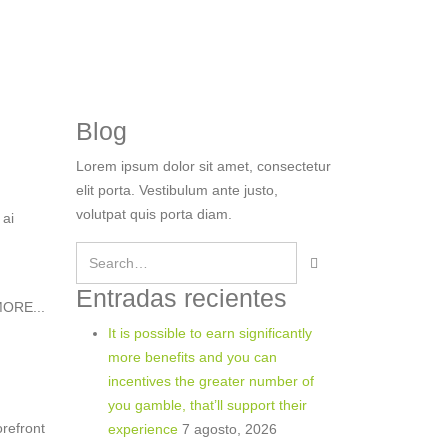
Blog
Lorem ipsum dolor sit amet, consectetur
elit porta. Vestibulum ante justo,
volutpat quis porta diam.
 ai
Entradas recientes
ORE...
It is possible to earn significantly
more benefits and you can
incentives the greater number of
you gamble, that’ll support their
refront
experience
7 agosto, 2026