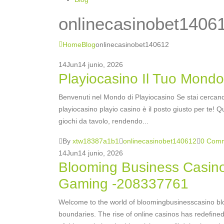
onlinecasinobet1406
Home
Blog
onlinecasinobet140612
14
Jun
14 junio, 2026
Playiocasino Il Tuo Mondo 
Benvenuti nel Mondo di Playiocasino Se stai cercand
playiocasino playio casino è il posto giusto per te! 
giochi da tavolo, rendendo...
By
xtw18387a1b1
onlinecasinobet140612
0 Com
14
Jun
14 junio, 2026
Blooming Business Casino
Gaming -208337761
Welcome to the world of bloomingbusinesscasino blo
boundaries. The rise of online casinos has redefine