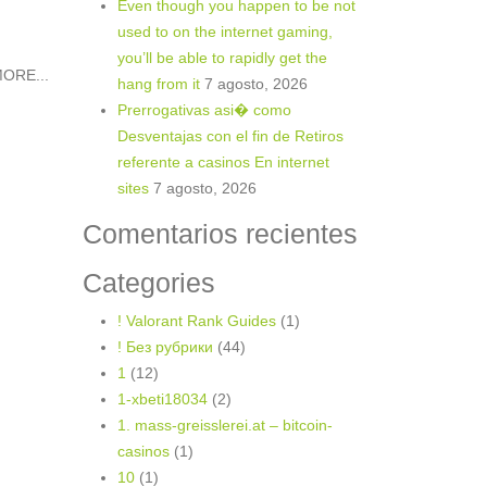
Even though you happen to be not
used to on the internet gaming,
you’ll be able to rapidly get the
ORE...
hang from it
7 agosto, 2026
Prerrogativas asi� como
Desventajas con el fin de Retiros
referente a casinos En internet
sites
7 agosto, 2026
Comentarios recientes
Categories
! Valorant Rank Guides
(1)
! Без рубрики
(44)
1
(12)
1-xbeti18034
(2)
1. mass-greisslerei.at – bitcoin-
casinos
(1)
10
(1)