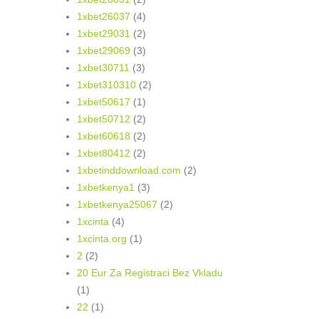
1xbet26037
(4)
1xbet29031
(2)
1xbet29069
(3)
1xbet30711
(3)
1xbet310310
(2)
1xbet50617
(1)
1xbet50712
(2)
1xbet60618
(2)
1xbet80412
(2)
1xbetinddownload.com
(2)
1xbetkenya1
(3)
1xbetkenya25067
(2)
1xcinta
(4)
1xcinta.org
(1)
2
(2)
20 Eur Za Registraci Bez Vkladu
(1)
22
(1)