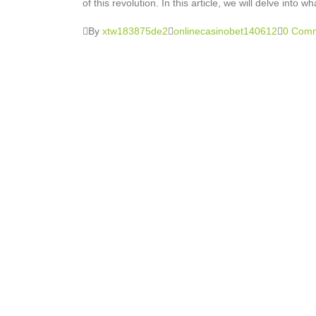
of this revolution. In this article, we will delve into 
By
xtw183875de2
onlinecasinobet140612
0 Com