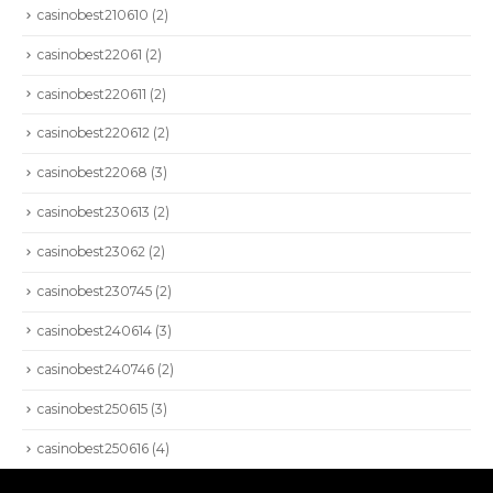
HIOKI
casinobest210610
(2)
AEMC
casinobest22061
(2)
BEAMEX
casinobest220611
(2)
VIAVI
casinobest220612
(2)
NETALLY
casinobest22068
(3)
PROFITAP
casinobest230613
(2)
casinobest23062
(2)
casinobest230745
(2)
casinobest240614
(3)
casinobest240746
(2)
casinobest250615
(3)
SEISA 2022. Todos los derechos reservados.
casinobest250616
(4)
casinobest250747
(1)