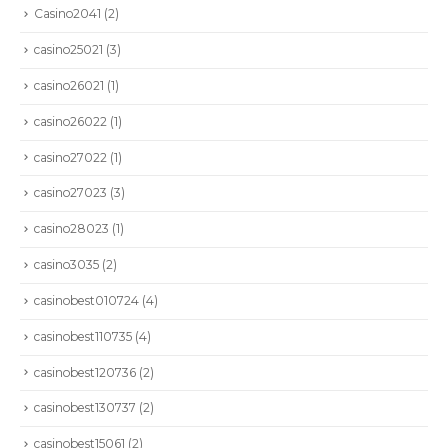
Casino2041
(2)
casino25021
(3)
casino26021
(1)
casino26022
(1)
casino27022
(1)
casino27023
(3)
casino28023
(1)
casino3035
(2)
casinobest010724
(4)
casinobest110735
(4)
CONTÁCTENOS
casinobest120736
(2)
Dirección:
Calle 86A # 49D - 03: Bogotá | Colombia
casinobest130737
(2)
Teléfono :
+57 601 6449797
casinobest15061
(2)