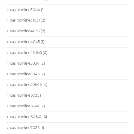
casinionline3044
(1)
casinionline31031
(2)
casinionline4033
(2)
casinionline4045
(1)
casinionline40645
(2)
casinionline5034
(2)
casinionline5046
(2)
casinionline50646
(4)
casinionline6035
(1)
casinionline6047
(2)
casinionline60647
(6)
casinionline7036
(1)