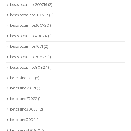
bestslotcasinos260716
(2)
bestslotcasinos280718
(2)
bestslotcasinos300720
(1)
bestslotcasinos40824
(1)
bestslotcasinos7071
(2)
bestslotcasinos70826
(1)
bestslotcasinos80827
(1)
betcasino1033
(5)
betcasino25021
(1)
betcasino27022
(1)
betcasino30039
(2)
betcasino3034
(1)
betcasinos130620
(2)