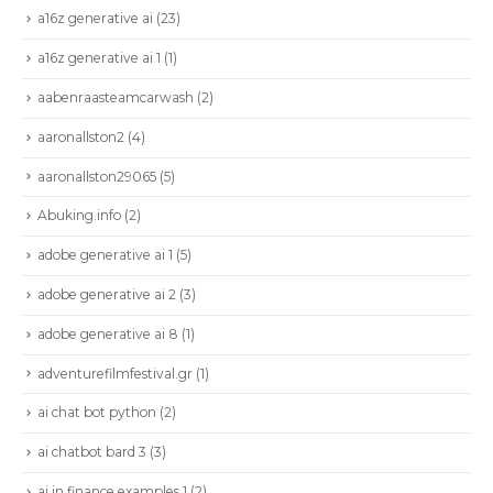
a16z generative ai
(23)
a16z generative ai 1
(1)
aabenraasteamcarwash
(2)
aaronallston2
(4)
aaronallston29065
(5)
Abuking.info
(2)
adobe generative ai 1
(5)
adobe generative ai 2
(3)
adobe generative ai 8
(1)
adventurefilmfestival.gr
(1)
ai chat bot python
(2)
ai chatbot bard 3
(3)
ai in finance examples 1
(2)