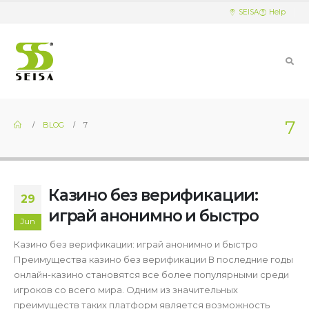
SEISA
Help
7
BLOG
7
Казино без верификации:
29
играй анонимно и быстро
Jun
Казино без верификации: играй анонимно и быстро
Преимущества казино без верификации В последние годы
онлайн-казино становятся все более популярными среди
игроков со всего мира. Одним из значительных
преимуществ таких платформ является возможность