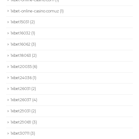
1xbet-online-casino.comuz
(1)
1xbet15031
(2)
1xbet16032
(1)
1xbet16062
(3)
1xbet18063
(2)
1xbet20035
(6)
1xbet24036
(1)
1xbet26031
(2)
1xbet26037
(4)
1xbet29031
(2)
1xbet29069
(3)
1xbet30711
(3)