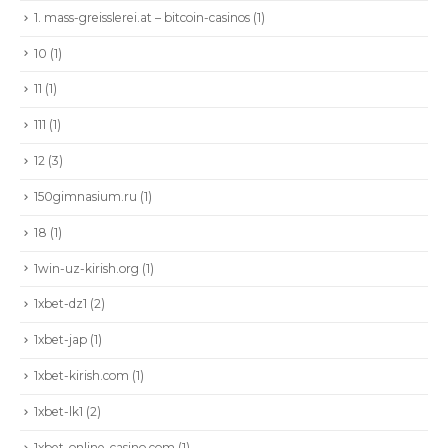
1. mass-greisslerei.at – bitcoin-casinos
(1)
10
(1)
11
(1)
111
(1)
12
(3)
150gimnasium.ru
(1)
18
(1)
1win-uz-kirish.org
(1)
1xbet-dz1
(2)
1xbet-jap
(1)
1xbet-kirish.com
(1)
1xbet-lk1
(2)
1xbet-online-casino.com
(1)