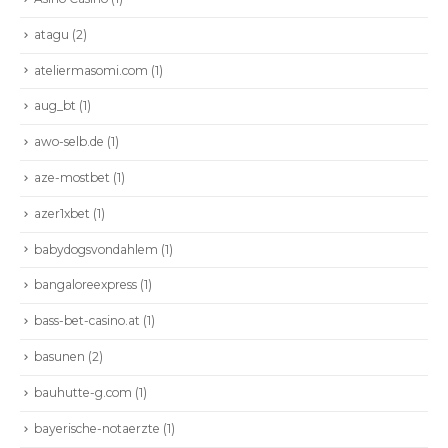
atagu
(2)
ateliermasomi.com
(1)
aug_bt
(1)
awo-selb.de
(1)
aze-mostbet
(1)
azer1xbet
(1)
babydogsvondahlem
(1)
bangaloreexpress
(1)
bass-bet-casino.at
(1)
basunen
(2)
bauhutte-g.com
(1)
bayerische-notaerzte
(1)