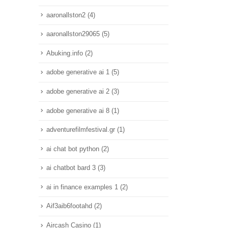
aaronallston2
(4)
aaronallston29065
(5)
Abuking.info
(2)
adobe generative ai 1
(5)
adobe generative ai 2
(3)
adobe generative ai 8
(1)
adventurefilmfestival.gr
(1)
ai chat bot python
(2)
ai chatbot bard 3
(3)
ai in finance examples 1
(2)
Aif3aib6footahd
(2)
Aircash Casino
(1)