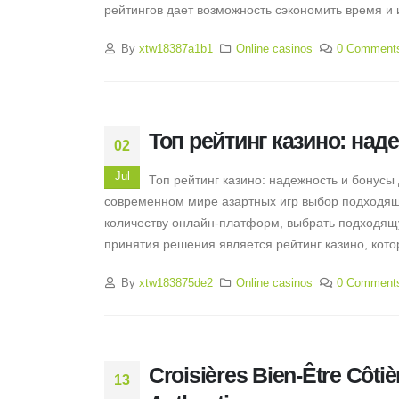
рейтингов дает возможность сэкономить время и 
By
xtw18387a1b1
Online casinos
0 Comment
Топ рейтинг казино: над
02
Jul
Топ рейтинг казино: надежность и бонусы 
современном мире азартных игр выбор подходяще
количеству онлайн-платформ, выбрать подходящ
принятия решения является рейтинг казино, кото
By
xtw183875de2
Online casinos
0 Comment
Croisières Bien-Être Côti
13