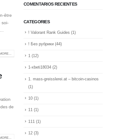
COMENTARIOS RECIENTES
n-être
CATEGORIES
 soi-
..
! Valorant Rank Guides
(1)
! Без рубрики
(44)
MORE...
1
(12)
1-xbeti18034
(2)
e
1. mass-greisslerei.at – bitcoin-casinos
(1)
10
(1)
vation
odes de
11
(1)
111
(1)
12
(3)
MORE...