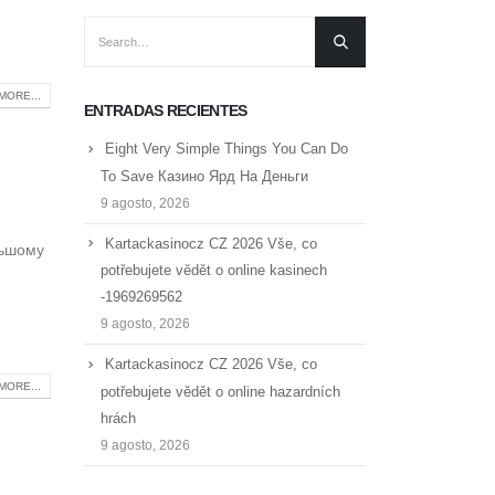
MORE...
ENTRADAS RECIENTES
Eight Very Simple Things You Can Do
To Save Казино Ярд На Деньги
9 agosto, 2026
Kartackasinocz CZ 2026 Vše, co
льшому
potřebujete vědět o online kasinech
я
-1969269562
9 agosto, 2026
Kartackasinocz CZ 2026 Vše, co
MORE...
potřebujete vědět o online hazardních
hrách
9 agosto, 2026