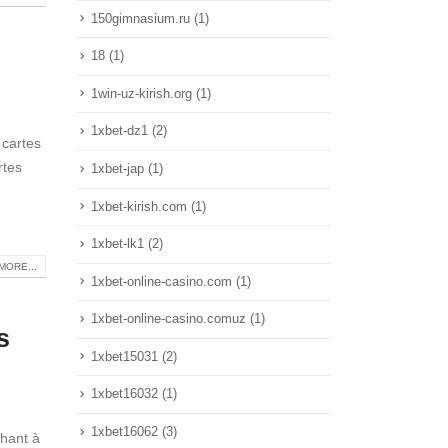
150gimnasium.ru
(1)
18
(1)
1win-uz-kirish.org
(1)
1xbet-dz1
(2)
 cartes
rtes
1xbet-jap
(1)
1xbet-kirish.com
(1)
1xbet-lk1
(2)
MORE...
1xbet-online-casino.com
(1)
1xbet-online-casino.comuz
(1)
s
1xbet15031
(2)
1xbet16032
(1)
1xbet16062
(3)
chant à