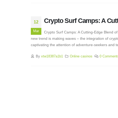
Crypto Surf Camps: A Cut
12
Mar
Crypto Surf Camps: A Cutting-Edge Blend of 
new trend is making waves – the integration of cry
captivating the attention of adventure-seekers and te
By
xtw18387a1b1
Online casinos
0 Comment