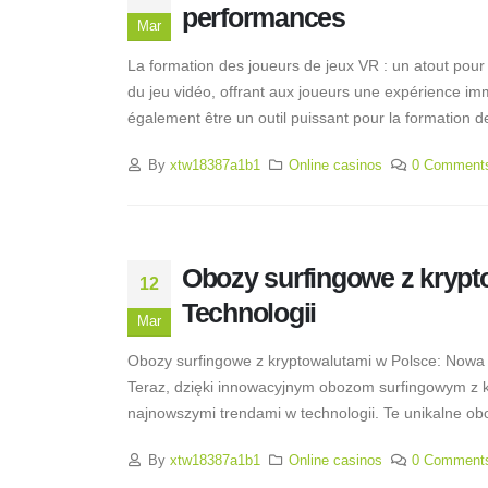
performances
Mar
La formation des joueurs de jeux VR : un atout pour 
du jeu vidéo, offrant aux joueurs une expérience im
également être un outil puissant pour la formation de
By
xtw18387a1b1
Online casinos
0 Comment
Obozy surfingowe z krypt
12
Technologii
Mar
Obozy surfingowe z kryptowalutami w Polsce: Nowa Fal
Teraz, dzięki innowacyjnym obozom surfingowym z k
najnowszymi trendami w technologii. Te unikalne obozy
By
xtw18387a1b1
Online casinos
0 Comment