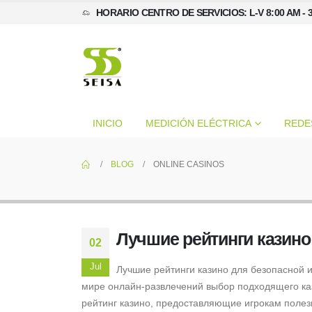
HORARIO CENTRO DE SERVICIOS: L-V 8:00 AM - 
INICIO
MEDICIÓN ELÉCTRICA
REDE
BLOG
ONLINE CASINOS
Лучшие рейтинги казино
02
Jul
Лучшие рейтинги казино для безопасной и
мире онлайн-развлечений выбор подходящего каз
рейтинг казино, предоставляющие игрокам поле