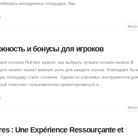
избежать ненадежных площадок. Как...
s
READ 
ежность и бонусы для игроков
для игроков Рейтинг казино: как выбрать лучшее онлайн-казино В
го казино играет важную роль для каждого игрока. Благодаря бо
ую площадку стало сложнее. Одним из ключевых инструментов дл
рый помогает пользователям ориентироваться в...
s
READ 
ères : Une Expérience Ressourçante et