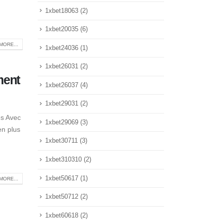
1xbet18063
(2)
1xbet20035
(6)
MORE...
1xbet24036
(1)
1xbet26031
(2)
ment
1xbet26037
(4)
1xbet29031
(2)
es Avec
1xbet29069
(3)
en plus
1xbet30711
(3)
1xbet310310
(2)
1xbet50617
(1)
MORE...
1xbet50712
(2)
1xbet60618
(2)