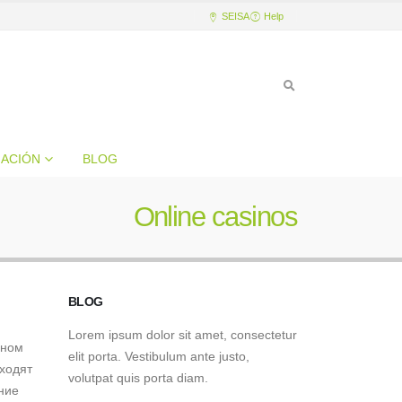
SEISA
Help
GACIÓN
BLOG
Online casinos
BLOG
Lorem ipsum dolor sit amet, consectetur
нном
elit porta. Vestibulum ante justo,
ходят
volutpat quis porta diam.
ние