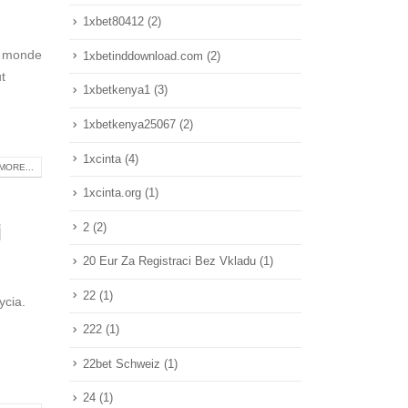
1xbet80412
(2)
le monde
1xbetinddownload.com
(2)
t
1xbetkenya1
(3)
1xbetkenya25067
(2)
1xcinta
(4)
MORE...
1xcinta.org
(1)
i
2
(2)
20 Eur Za Registraci Bez Vkladu
(1)
22
(1)
ycia.
222
(1)
22bet Schweiz
(1)
24
(1)