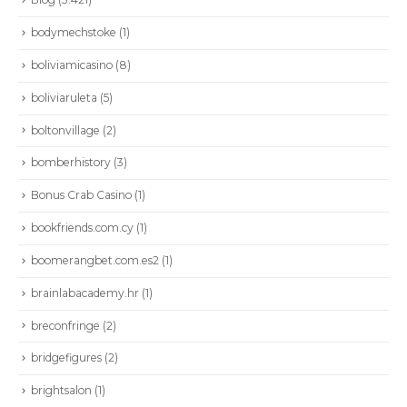
bodymechstoke
(1)
boliviamicasino
(8)
boliviaruleta
(5)
boltonvillage
(2)
bomberhistory
(3)
Bonus Crab Casino
(1)
bookfriends.com.cy
(1)
boomerangbet.com.es2
(1)
brainlabacademy.hr
(1)
breconfringe
(2)
bridgefigures
(2)
brightsalon
(1)