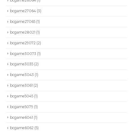
bcgame26064
(1)
bcgame27064
(3)
bcgame27065
(1)
bcgame28021
(1)
bcgame29072
(2)
bcgame30073
(1)
bcgame3035
(2)
bcgame3043
(1)
bcgame3061
(2)
bcgame5045
(1)
bcgame5079
(1)
bcgame6041
(1)
bcgame6062
(5)