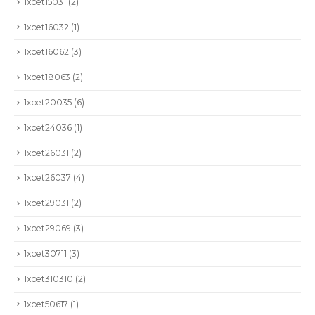
1xbet15031
(2)
1xbet16032
(1)
1xbet16062
(3)
1xbet18063
(2)
1xbet20035
(6)
1xbet24036
(1)
1xbet26031
(2)
1xbet26037
(4)
1xbet29031
(2)
1xbet29069
(3)
1xbet30711
(3)
1xbet310310
(2)
1xbet50617
(1)