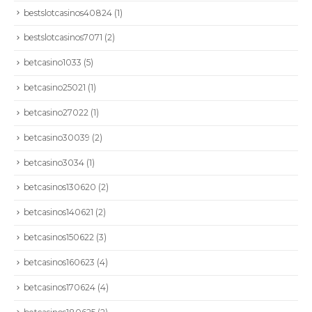
bestslotcasinos40824
(1)
bestslotcasinos7071
(2)
betcasino1033
(5)
betcasino25021
(1)
betcasino27022
(1)
betcasino30039
(2)
betcasino3034
(1)
betcasinos130620
(2)
betcasinos140621
(2)
betcasinos150622
(3)
betcasinos160623
(4)
betcasinos170624
(4)