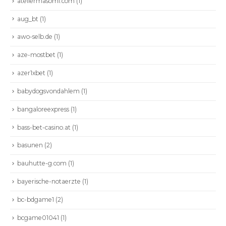
ateliermasomi.com
(1)
aug_bt
(1)
awo-selb.de
(1)
aze-mostbet
(1)
azer1xbet
(1)
babydogsvondahlem
(1)
bangaloreexpress
(1)
bass-bet-casino.at
(1)
basunen
(2)
bauhutte-g.com
(1)
bayerische-notaerzte
(1)
bc-bdgame1
(2)
bcgame01041
(1)