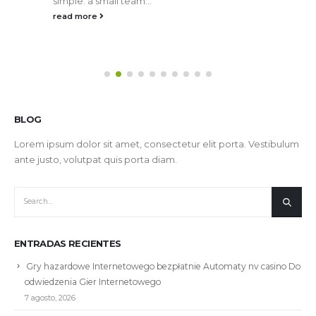
simple: a small team...
read more
BLOG
Lorem ipsum dolor sit amet, consectetur elit porta. Vestibulum
ante justo, volutpat quis porta diam.
ENTRADAS RECIENTES
Gry hazardowe Internetowego bezpłatnie Automaty nv casino Do
odwiedzenia Gier Internetowego
7 agosto, 2026