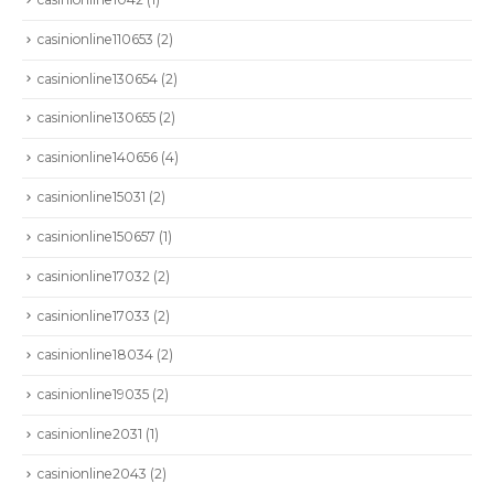
casinionline110653
(2)
casinionline130654
(2)
casinionline130655
(2)
casinionline140656
(4)
casinionline15031
(2)
casinionline150657
(1)
casinionline17032
(2)
casinionline17033
(2)
casinionline18034
(2)
casinionline19035
(2)
CONTÁCTENOS
casinionline2031
(1)
Dirección:
Calle 86A # 49D - 03: Bogotá | Colombia
Teléfono :
+57 601 6449797
casinionline2043
(2)