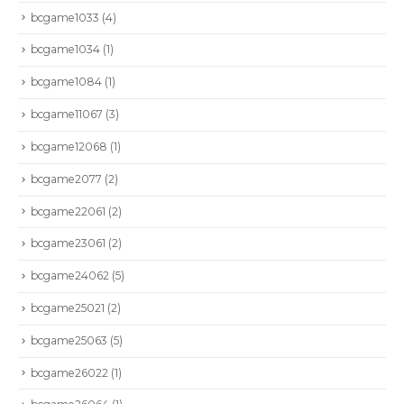
bcgame1033
(4)
bcgame1034
(1)
bcgame1084
(1)
bcgame11067
(3)
bcgame12068
(1)
bcgame2077
(2)
bcgame22061
(2)
bcgame23061
(2)
bcgame24062
(5)
bcgame25021
(2)
bcgame25063
(5)
bcgame26022
(1)