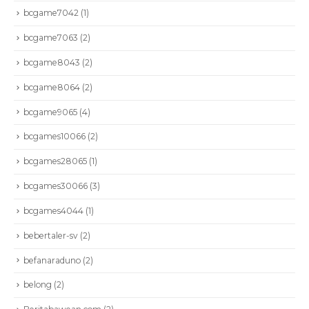
bcgame7042
(1)
bcgame7063
(2)
bcgame8043
(2)
bcgame8064
(2)
bcgame9065
(4)
bcgames10066
(2)
bcgames28065
(1)
bcgames30066
(3)
bcgames4044
(1)
bebertaler-sv
(2)
befanaraduno
(2)
belong
(2)