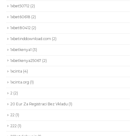
1xbet50712
(2)
1xbet60618
(2)
1xbet80412
(2)
1xbetinddownload.com
(2)
1xbetkenya1
(3)
1xbetkenya25067
(2)
1xcinta
(4)
1xcinta.org
(1)
2
(2)
20 Eur Za Registraci Bez Vkladu
(1)
22
(1)
222
(1)