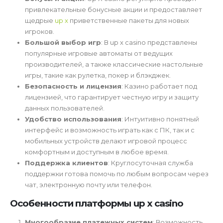
привлекательные бонусные акции и предоставляет
щедрые
up x
приветственные пакеты для новых
игроков.
Большой выбор игр
: В up x casino представлены
популярные игровые автоматы от ведущих
производителей, а также классические настольные
игры, такие как рулетка, покер и блэкджек.
Безопасность и лицензия
: Казино работает под
лицензией, что гарантирует честную игру и защиту
данных пользователей.
Удобство использования
: Интуитивно понятный
интерфейс и возможность играть как с ПК, так и с
мобильных устройств делают игровой процесс
комфортным и доступным в любое время.
Поддержка клиентов
: Круглосуточная служба
поддержки готова помочь по любым вопросам через
чат, электронную почту или телефон.
Особенности платформы up x casino
Многообразие платежных систем
: Возможность