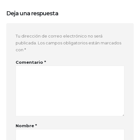
Deja una respuesta
Tu dirección de correo electrónico no será
publicada.
Los campos obligatorios están marcados
con
*
Comentario
*
Nombre
*