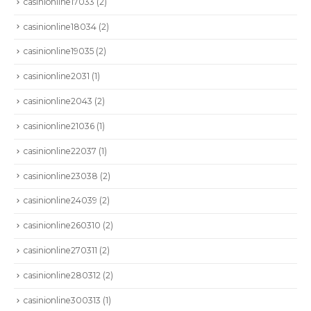
casinionline17033
(2)
casinionline18034
(2)
casinionline19035
(2)
casinionline2031
(1)
casinionline2043
(2)
casinionline21036
(1)
casinionline22037
(1)
casinionline23038
(2)
casinionline24039
(2)
casinionline260310
(2)
CONTÁCTENOS
casinionline270311
(2)
Dirección:
Calle 86A # 49D - 03: Bogotá | Colombia
casinionline280312
(2)
Teléfono :
+57 601 6449797
casinionline300313
(1)