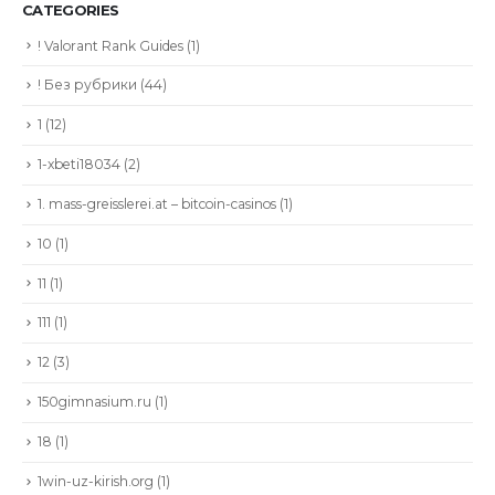
CATEGORIES
! Valorant Rank Guides
(1)
! Без рубрики
(44)
1
(12)
1-xbeti18034
(2)
1. mass-greisslerei.at – bitcoin-casinos
(1)
10
(1)
11
(1)
111
(1)
12
(3)
150gimnasium.ru
(1)
18
(1)
1win-uz-kirish.org
(1)