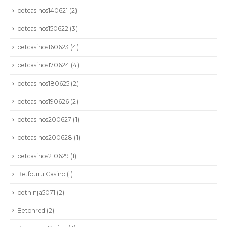
betcasinos140621
(2)
betcasinos150622
(3)
betcasinos160623
(4)
betcasinos170624
(4)
betcasinos180625
(2)
betcasinos190626
(2)
betcasinos200627
(1)
betcasinos200628
(1)
betcasinos210629
(1)
Betfouru Casino
(1)
betninja5071
(2)
Betonred
(2)