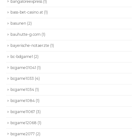
bangaloreexpress
(1)
bass-bet-casino.at
(1)
basunen
(2)
bauhutte-g.com
(1)
bayerische-notaerzte
(1)
bc-bdgame1
(2)
bcgame01041
(1)
bcgame1033
(4)
bcgame1034
(1)
bcgame1084
(1)
bcgame11067
(3)
bcgame12068
(1)
bcgame2077
(2)