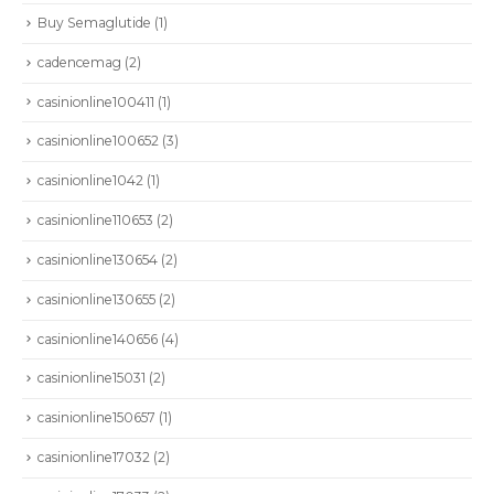
Buy Semaglutide
(1)
cadencemag
(2)
casinionline100411
(1)
casinionline100652
(3)
casinionline1042
(1)
casinionline110653
(2)
casinionline130654
(2)
casinionline130655
(2)
casinionline140656
(4)
casinionline15031
(2)
casinionline150657
(1)
casinionline17032
(2)