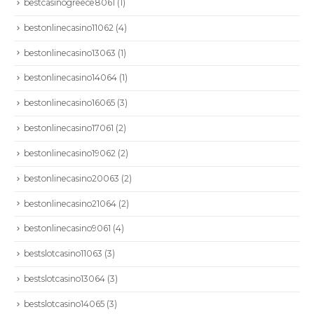
bestcasinogreece8061
(1)
bestonlinecasino11062
(4)
bestonlinecasino13063
(1)
bestonlinecasino14064
(1)
bestonlinecasino16065
(3)
bestonlinecasino17061
(2)
bestonlinecasino19062
(2)
bestonlinecasino20063
(2)
bestonlinecasino21064
(2)
bestonlinecasino9061
(4)
bestslotcasino11063
(3)
bestslotcasino13064
(3)
bestslotcasino14065
(3)