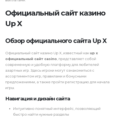
Официальный сайт казино
Up X
Обзор официального сайта Up X
Официальный сайт казино Up X, известный как
up x
официальный сайт casino
, представляет собой
современную и удобную платформу для любителей
азартных игр. Здесь игроки могут ознакомиться с
ассортиментом игр, правилами и бонусными
предложениями, а также пройти регистрацию для начала
игры.
Навигация и дизайн сайта
Интуитивно понятный интерфейс, позволяющий
быстро найти нужные разделы