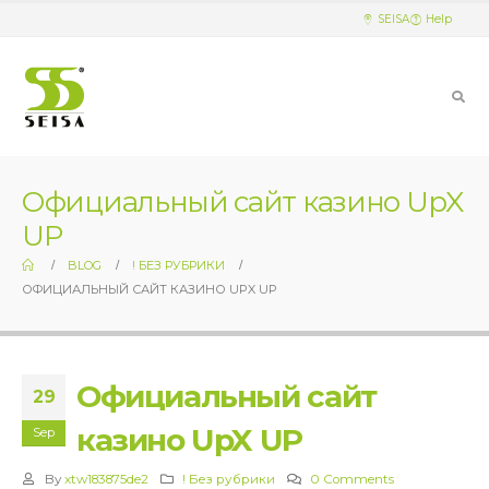
SEISA
Help
Официальный сайт казино UpX
UP
BLOG
! БЕЗ РУБРИКИ
ОФИЦИАЛЬНЫЙ САЙТ КАЗИНО UPX UP
Официальный сайт
29
казино UpX UP
Sep
By
xtw183875de2
! Без рубрики
0 Comments