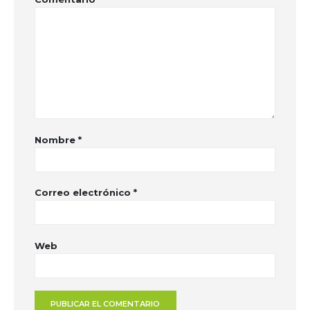
Nombre
*
Correo electrónico
*
Web