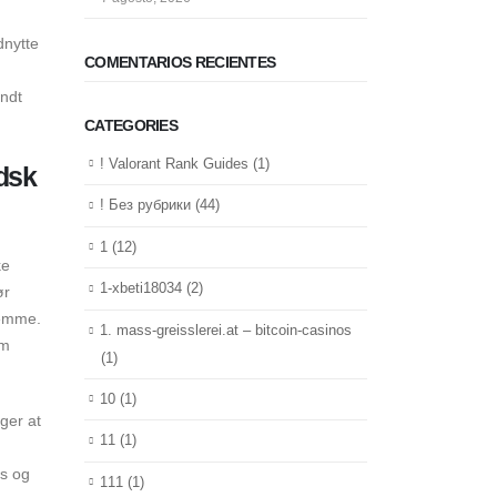
dnytte
COMENTARIOS RECIENTES
andt
CATEGORIES
! Valorant Rank Guides
(1)
dsk
! Без рубрики
(44)
1
(12)
ke
1-xbeti18034
(2)
ør
jemme.
1. mass-greisslerei.at – bitcoin-casinos
om
(1)
10
(1)
ger at
11
(1)
ns og
111
(1)