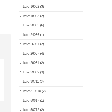
1xbet16062
(3)
1xbet18063
(2)
1xbet20035
(6)
1xbet24036
(1)
1xbet26031
(2)
1xbet26037
(4)
1xbet29031
(2)
1xbet29069
(3)
1xbet30711
(3)
1xbet310310
(2)
1xbet50617
(1)
1xbet50712
(2)