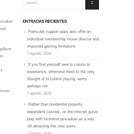
okmaker
ENTRADAS RECIENTES
kan
Particular support apps also offer an
individual membership movie director and
improved gaming limitations
illere
7 agosto, 2026
om
If you find yourself new to casino to
rt
experience, otherwise fresh to the very
thought of in control playing, worry
perhaps not
inoer.
7 agosto, 2026
Rather than residential property-
dependent casinos, on the internet gurus
play with incentive procedure as a way
off attracting this new users
7 agosto, 2026