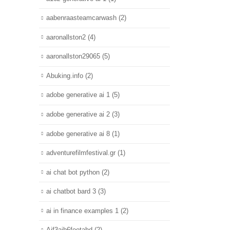
aabenraasteamcarwash
(2)
aaronallston2
(4)
aaronallston29065
(5)
Abuking.info
(2)
adobe generative ai 1
(5)
adobe generative ai 2
(3)
adobe generative ai 8
(1)
adventurefilmfestival.gr
(1)
ai chat bot python
(2)
ai chatbot bard 3
(3)
ai in finance examples 1
(2)
Aif3aib6footahd
(2)