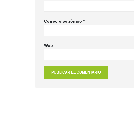
Correo electrónico
*
Web