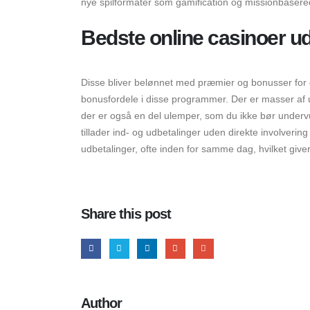
nye spilformater som gamification og missionbasere
Bedste online casinoer 
Disse bliver belønnet med præmier og bonusser for de
bonusfordele i disse programmer. Der er masser af u
der er også en del ulemper, som du ikke bør undervu
tillader ind- og udbetalinger uden direkte involvering 
udbetalinger, ofte inden for samme dag, hvilket giver
Share this post
Author