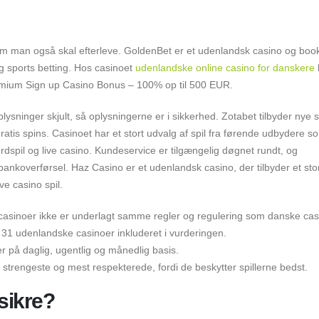
m man også skal efterleve. GoldenBet er et udenlandsk casino og bo
og sports betting. Hos casinoet
udenlandske online casino for danskere
remium Sign up Casino Bonus – 100% op til 500 EUR.
ninger skjult, så oplysningerne er i sikkerhed. Zotabet tilbyder nye sp
tis spins. Casinoet har et stort udvalg af spil fra førende udbydere s
dspil og live casino. Kundeservice er tilgængelig døgnet rundt, og
bankoverførsel. Haz Casino er et udenlandsk casino, der tilbyder et sto
ve casino spil.
 casinoer ikke er underlagt samme regler og regulering som danske cas
 de 31 udenlandske сasinoer inkluderet i vurderingen.
r på daglig, ugentlig og månedlig basis.
trengeste og mest respekterede, fordi de beskytter spillerne bedst.
sikre?