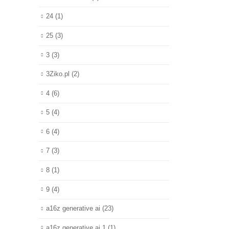
24
(1)
25
(3)
3
(3)
3Ziko.pl
(2)
4
(6)
5
(4)
6
(4)
7
(3)
8
(1)
9
(4)
a16z generative ai
(23)
a16z generative ai 1
(1)