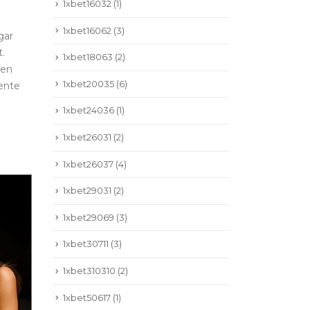
1xbet16032
(1)
1xbet16062
(3)
gar
.
1xbet18063
(2)
 en
1xbet20035
(6)
ente
1xbet24036
(1)
1xbet26031
(2)
1xbet26037
(4)
1xbet29031
(2)
1xbet29069
(3)
1xbet30711
(3)
1xbet310310
(2)
1xbet50617
(1)