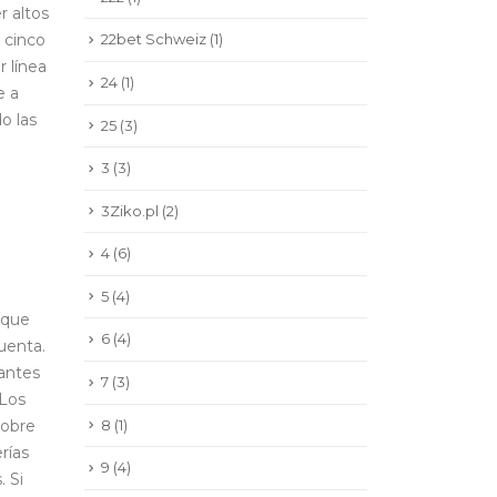
r altos
 cinco
22bet Schweiz
(1)
r línea
24
(1)
e a
o las
25
(3)
3
(3)
3Ziko.pl
(2)
4
(6)
5
(4)
 que
6
(4)
uenta.
tantes
7
(3)
 Los
8
(1)
sobre
rías
9
(4)
 Si