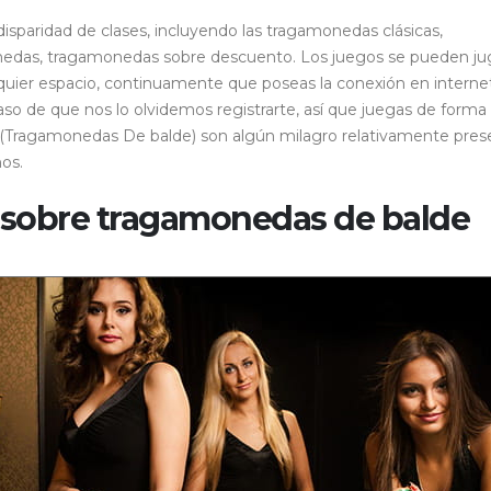
isparidad de clases, incluyendo las tragamonedas clásicas,
nedas, tragamonedas sobre descuento. Los juegos se pueden ju
lquier espacio, continuamente que poseas la conexión en internet
so de que nos lo olvidemos registrarte, así que juegas de forma
(Tragamonedas De balde) son algún milagro relativamente pres
nos.
s sobre tragamonedas de balde