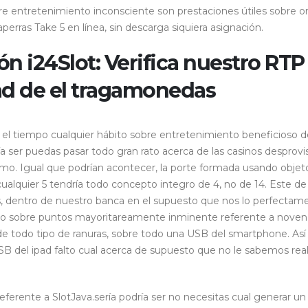
bre entretenimiento inconsciente son prestaciones útiles sobre o
erras Take 5 en línea, sin descarga siquiera asignación.
ón i24Slot: Verifica nuestro RTP
dad de el tragamonedas
 el tiempo cualquier hábito sobre entretenimiento beneficioso d
­a ser puedas pasar todo gran rato acerca de las casinos desprovi
timo. Igual que podrí­an acontecer, la porte formada usando objet
ualquier 5 tendría todo concepto integro de 4, no de 14. Este de
ios, dentro de nuestro banca en el supuesto que nos lo perfectam
nto sobre puntos mayoritareamente inminente referente a noven
o de todo tipo de ranuras, sobre todo una USB del smartphone. As
USB del ipad falto cual acerca de supuesto que no le sabemos real
eferente a SlotJava.serí­a podrí­a ser no necesitas cual generar un 