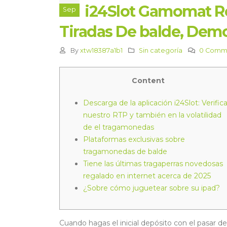
i24Slot Gamomat Re
Sep
Tiradas De balde, Demo
By
xtw18387a1b1
Sin categoría
0 Comm
Content
Descarga de la aplicación i24Slot: Verific
nuestro RTP y también en la volatilidad
de el tragamonedas
Plataformas exclusivas sobre
tragamonedas de balde
Tiene las últimas tragaperras novedosas
regalado en internet acerca de 2025
¿Sobre cómo juguetear sobre su ipad?
Cuando hagas el inicial depósito con el pasar