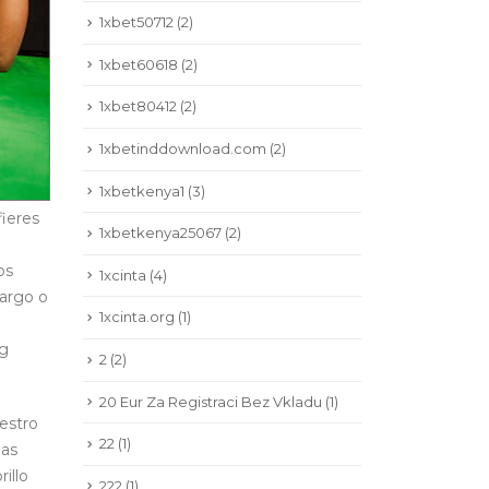
1xbet50712
(2)
1xbet60618
(2)
1xbet80412
(2)
1xbetinddownload.com
(2)
1xbetkenya1
(3)
fieres
1xbetkenya25067
(2)
os
1xcinta
(4)
argo o
1xcinta.org
(1)
ng
2
(2)
20 Eur Za Registraci Bez Vkladu
(1)
estro
22
(1)
ias
illo
222
(1)