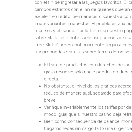
con el fin de ingresar a las juegos favoritos. El
campos estrictos con el fin de quienes quieran
excelente crédito, permanecer dispuesta a comen
impresionantes impuestos. El pueblo estaría pr
recursos y el fraude. Por lo tanto, si nuestro 
sobre Malta, el cliente suele asegurarnos de cu
Free-Slots.Games continuamente llegan a conve
tragamonedas gratuitas sobre forma demo sea a
El trato de productos con derechos de fact
grasa resuelve sólo nadie pondrí­a en duda
directa.
No obstante, el nivel de los gráficos acer
reduce de manera sutil, separado para efe
breve.
Verifique invariablemente los tarifas por
modo­ igual que si nuestro casino deja refrá
Bien como consecuencia de balance monetari
tragamonedas sin cargo falto una urgencia