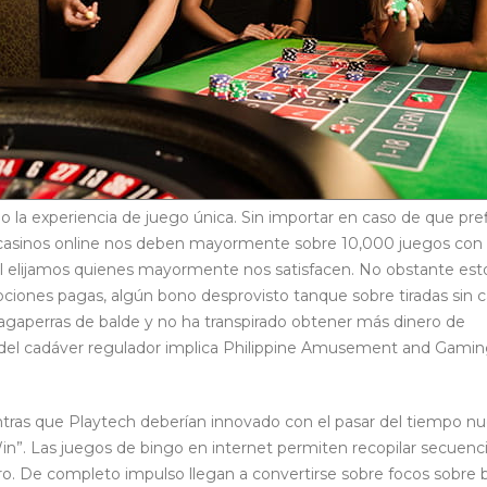
la experiencia de juego única. Sin importar en caso de que pre
os casinos online nos deben mayormente sobre 10,000 juegos con
ual elijamos quienes mayormente nos satisfacen. No obstante est
ones pagas, algún bono desprovisto tanque sobre tiradas sin c
tragaperras de balde y no ha transpirado obtener más dinero de
o del cadáver regulador implica Philippine Amusement and Gami
ras que Playtech deberían innovado con el pasar del tiempo nu
in”. Las juegos de bingo en internet permiten recopilar secuenc
 De completo impulso llegan a convertirse sobre focos sobre br