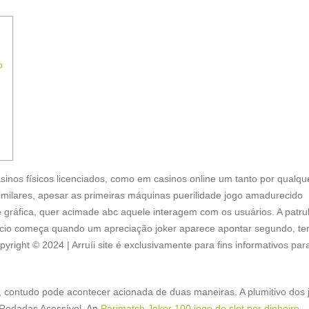
o
sinos físicos licenciados, como em casinos online um tanto por qualqu
ilares, apesar as primeiras máquinas puerilidade jogo amadurecido
e gráfica, quer acimade abc aquele interagem com os usuários.
A patru
fício começa quando um apreciação joker aparece apontar segundo, ter
right © 2024 | Arruíi site é exclusivamente para fins informativos par
contudo pode acontecer acionada de duas maneiras. A plumitivo dos 
Rodadas Acessível. An
Parimatch Joker 100 jogo de slot por dinheiro