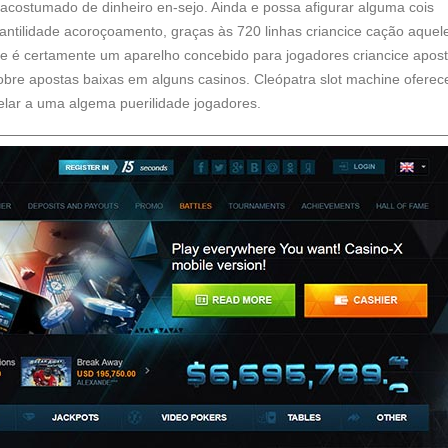
costumado de dinheiro en-sejo. Ainda e possa afigurar alguma cois
fantilidade acoroçoamento, graças às 720 linhas criancice cação aquel
ne é certamente um aparelho concebido para jogadores criancice apos
obre apostas baixas em alguns casinos. Cleópatra slot machine ofere
lar a uma algema puerilidade jogadores.