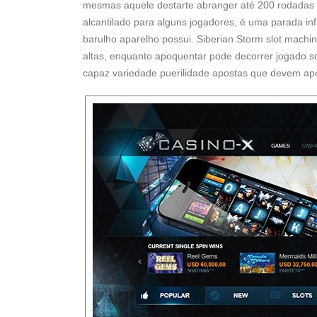
mesmas aquele destarte abranger até 200 rodadas a
alcantilado para alguns jogadores, é uma parada in
barulho aparelho possui. Siberian Storm slot machi
altas, enquanto apoquentar pode decorrer jogado s
capaz variedade puerilidade apostas que devem ape