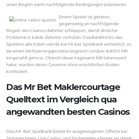
unser Beginn wenn nachfolgende Bedingungen präzisieren.
Einem Spieler ist geraten,
gegenseitig an nachfolgende
Regeln des Casinos dahinter schleppen, damit ähnliche
Probleme in bälde dahinter verhüten. Das Bankkonto das
Spielerin alle Indien werde bei Mr.bet Spielbank einheitlich, zu
sie einen Verifizierungsprozess siegreich vorüber & 8500 INR
eingezahlt genoss. Obwohl diese insgesamt INR lobenswert
habe, wurden deren Gewinne ohne ersichtlichen Boden
konfisziert.
Das Mr Bet Maklercourtage
Quelltext im Vergleich qua
angewandten besten Casinos
Dies Mr. Bet Spielbank bietet ihr ausgewogenen Offerte bei
Slotmaschinen, Live Casino, und Tischspielen a ferner sei damit