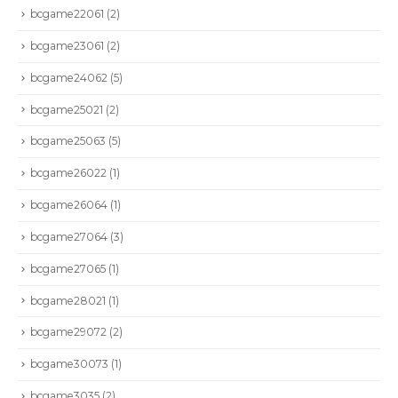
bcgame22061
(2)
bcgame23061
(2)
bcgame24062
(5)
bcgame25021
(2)
bcgame25063
(5)
bcgame26022
(1)
bcgame26064
(1)
bcgame27064
(3)
bcgame27065
(1)
bcgame28021
(1)
bcgame29072
(2)
bcgame30073
(1)
bcgame3035
(2)