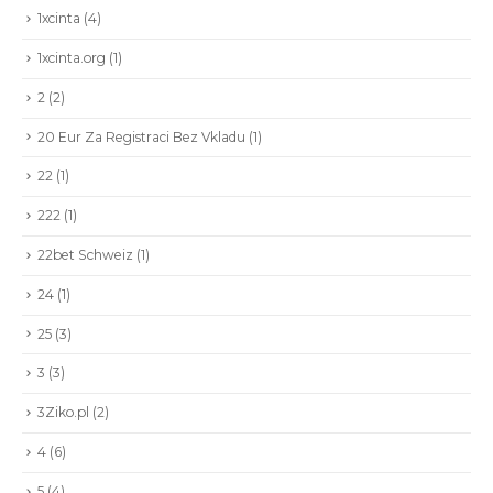
1xcinta
(4)
1xcinta.org
(1)
2
(2)
20 Eur Za Registraci Bez Vkladu
(1)
22
(1)
222
(1)
22bet Schweiz
(1)
24
(1)
25
(3)
3
(3)
3Ziko.pl
(2)
4
(6)
5
(4)