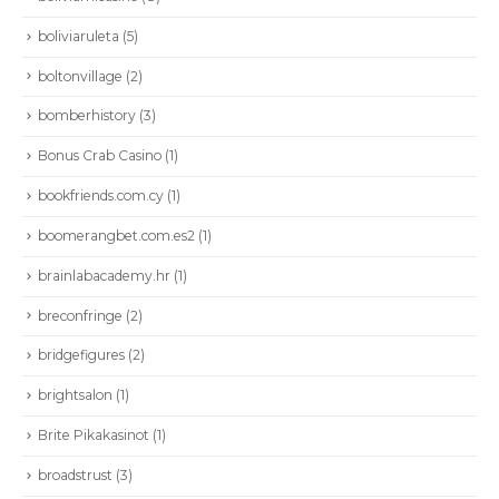
boliviaruleta
(5)
boltonvillage
(2)
bomberhistory
(3)
Bonus Crab Casino
(1)
bookfriends.com.cy
(1)
boomerangbet.com.es2
(1)
brainlabacademy.hr
(1)
breconfringe
(2)
bridgefigures
(2)
brightsalon
(1)
CONTÁCTENOS
Brite Pikakasinot
(1)
Dirección:
Calle 86A # 49D - 03: Bogotá | Colombia
Teléfono :
+57 601 6449797
broadstrust
(3)