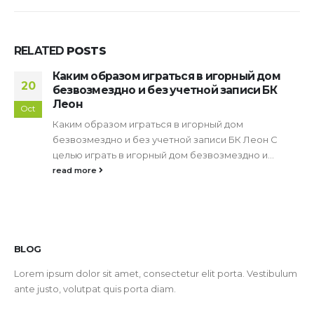
RELATED
POSTS
Каким образом играться в игорный дом
20
безвозмездно и без учетной записи БК
Леон
Oct
Каким образом играться в игорный дом
безвозмездно и без учетной записи БК Леон С
целью играть в игорный дом безвозмездно и...
read more
BLOG
Lorem ipsum dolor sit amet, consectetur elit porta. Vestibulum
ante justo, volutpat quis porta diam.