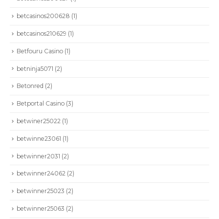
betcasinos200628
(1)
betcasinos210629
(1)
Betfouru Casino
(1)
betninja5071
(2)
Betonred
(2)
Betportal Casino
(3)
betwiner25022
(1)
betwinne23061
(1)
betwinner2031
(2)
betwinner24062
(2)
betwinner25023
(2)
betwinner25063
(2)