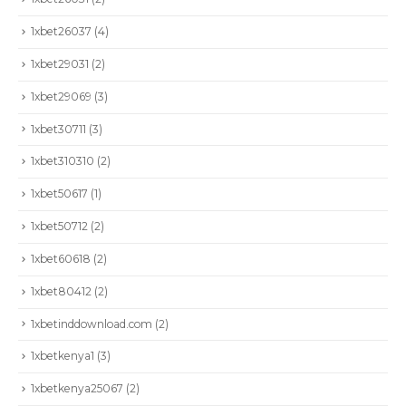
1xbet26037
(4)
1xbet29031
(2)
1xbet29069
(3)
1xbet30711
(3)
1xbet310310
(2)
1xbet50617
(1)
1xbet50712
(2)
1xbet60618
(2)
1xbet80412
(2)
1xbetinddownload.com
(2)
1xbetkenya1
(3)
1xbetkenya25067
(2)