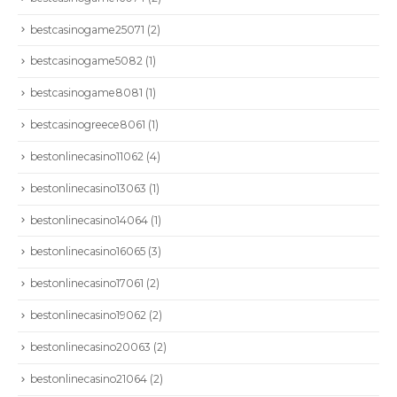
bestcasinogame25071
(2)
bestcasinogame5082
(1)
bestcasinogame8081
(1)
bestcasinogreece8061
(1)
bestonlinecasino11062
(4)
bestonlinecasino13063
(1)
bestonlinecasino14064
(1)
bestonlinecasino16065
(3)
bestonlinecasino17061
(2)
bestonlinecasino19062
(2)
bestonlinecasino20063
(2)
bestonlinecasino21064
(2)