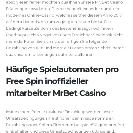
absolvieren ferner möchten qua Ihnen unsere Mr. Bet Casino
Erfahrungen dividieren. Parece handelt einander damit ein
modernes Online-Casino, welches seither diesem Anno 2017
auf dem Handelszentrum zugänglich ist und bleibt.
Die
bedingt kurze Zeitform des Bestehens sagt noch hinein
überhaupt nichts Negatives übers Erreichbar Spielbank nicht
mehr da. Füllen Sie sich nun, anfertigen Sie folgende
Einzahlung von 10 € und mehr als Diesen ersten Schritt, damit
qua unserem Unterfangen dahinter aufführen.
Häufige Spielautomaten pro
Free Spin inoffizieller
mitarbeiter MrBet Casino
Inside einem Prämie exklusive Einzahlung werden unser
Umsatzbedingungen meist höher denn inside normalen
Einzahlungsboni. Sofern Eltern zum beispiel €10 gebührenfrei
einbehalten und diese Umsatzbedingungen 60x sie sind,