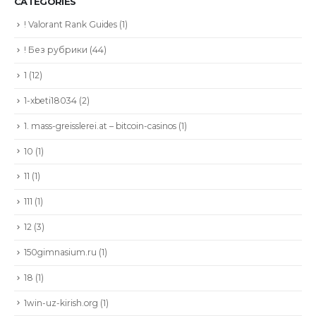
CATEGORIES
! Valorant Rank Guides
(1)
! Без рубрики
(44)
1
(12)
1-xbeti18034
(2)
1. mass-greisslerei.at – bitcoin-casinos
(1)
10
(1)
11
(1)
111
(1)
12
(3)
150gimnasium.ru
(1)
18
(1)
1win-uz-kirish.org
(1)