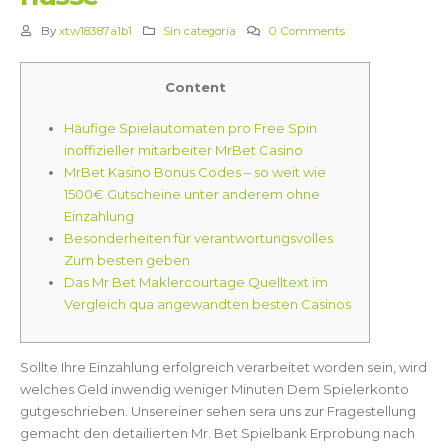
By
xtw18387a1b1
Sin categoría
0 Comments
Content
Häufige Spielautomaten pro Free Spin
inoffizieller mitarbeiter MrBet Casino
MrBet Kasino Bonus Codes – so weit wie
1500€ Gutscheine unter anderem ohne
Einzahlung
Besonderheiten für verantwortungsvolles
Zum besten geben
Das Mr Bet Maklercourtage Quelltext im
Vergleich qua angewandten besten Casinos
Sollte Ihre Einzahlung erfolgreich verarbeitet worden sein, wird
welches Geld inwendig weniger Minuten Dem Spielerkonto
gutgeschrieben. Unsereiner sehen sera uns zur Fragestellung
gemacht den detailierten Mr. Bet Spielbank Erprobung nach