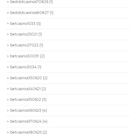
bestslotcasinos70826
(1)
bestslotcasinos80827
(1)
betcasino1033
(5)
betcasino25021
(1)
betcasino27022
(1)
betcasino30039
(2)
betcasino3034
(1)
betcasinos130620
(2)
betcasinos140621
(2)
betcasinos150622
(3)
betcasinos160623
(4)
betcasinos170624
(4)
betcasinos180625
(2)