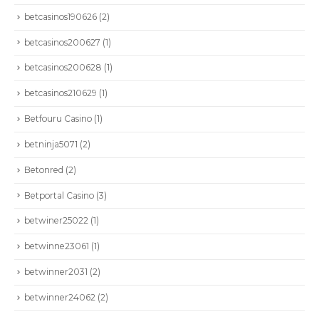
betcasinos190626
(2)
betcasinos200627
(1)
betcasinos200628
(1)
betcasinos210629
(1)
Betfouru Casino
(1)
betninja5071
(2)
Betonred
(2)
Betportal Casino
(3)
betwiner25022
(1)
betwinne23061
(1)
betwinner2031
(2)
betwinner24062
(2)