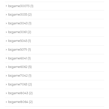
bcgame30073
(1)
bcgame3035
(2)
bcgame3043
(1)
bcgame3061
(2)
bcgame5045
(1)
bcgame5079
(1)
bcgame6041
(1)
bcgame6062
(5)
bcgame7042
(1)
bcgame7063
(2)
bcgame8043
(2)
bcgame8064
(2)