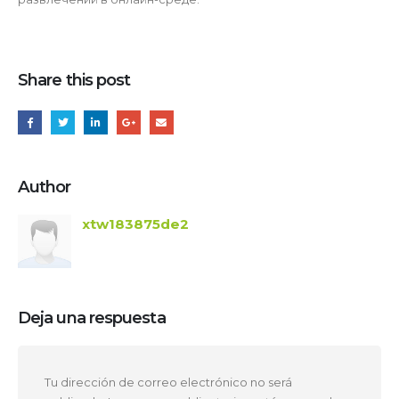
Share this post
Author
xtw183875de2
Deja una respuesta
Tu dirección de correo electrónico no será