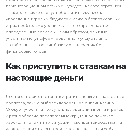
демонстрационном режиме и увидеть, как это отразится
на исходе. Также следует обратить внимание на
управление игровым бюджетом: даже в безвозмездных
играх необходимо убедиться, что не превышаются
определенные пределы. Таким образом, опытные
участники могут сформировать наилучшую план, а
новобранцы — постичь базису развлечения без
финансовых потерь.
Как приступить к ставкам на
настоящие деньги
Для того чтобы стартовать играть на деньги на настоящие
средства, важно выбрать доверенное онлайн казино.
Следует учесть на присутствие лицензии, мнения игроков
и разнообразие предлагаемых игр. Данное поможет
избежать неприятных ситуаций и сконцентрироваться на
удовольствии от игры. Крайне важно задать для себя