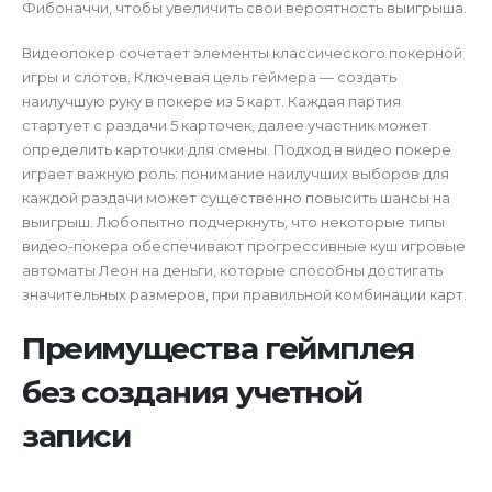
Фибоначчи, чтобы увеличить свои вероятность выигрыша.
Видеопокер сочетает элементы классического покерной
игры и слотов. Ключевая цель геймера — создать
наилучшую руку в покере из 5 карт. Каждая партия
стартует с раздачи 5 карточек, далее участник может
определить карточки для смены. Подход в видео покере
играет важную роль: понимание наилучших выборов для
каждой раздачи может существенно повысить шансы на
выигрыш. Любопытно подчеркнуть, что некоторые типы
видео-покера обеспечивают прогрессивные куш игровые
автоматы Леон на деньги, которые способны достигать
значительных размеров, при правильной комбинации карт.
Преимущества геймплея
без создания учетной
записи