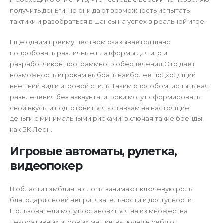
получить деньги, но они дают возможность испытать
тактики и разобраться в шансы на успех в реальной игре.
Еще одним преимуществом оказывается шанс
попробовать различные платформы для игр и
разработчиков программного обеспечения. Это дает
возможность игрокам выбрать наиболее подходящий
внешний вид и игровой стиль. Таким способом, испытывая
развлечения без аккаунта, игроки могут сформировать
свои вкусы и подготовиться к ставкам на настоящие
деньги с минимальными рисками, включая такие бренды,
как БК Леон.
Игровые автоматы, рулетка,
видеопокер
В области гэмблинга слоты занимают ключевую роль
благодаря своей непритязательности и доступности.
Пользователи могут остановиться на из множества
декоративных игровых машин, включая в себя от