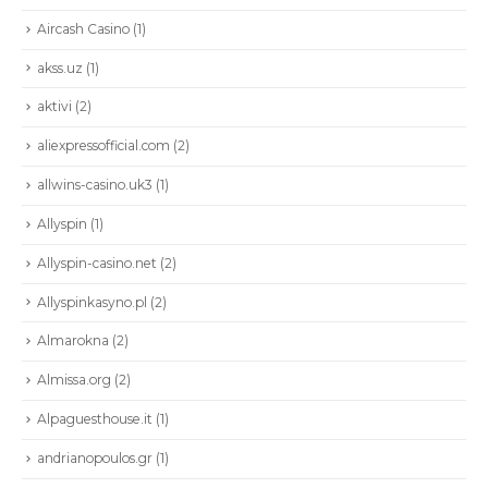
Email::
servicioalcliente@sei-sa.com
Aircash Casino
(1)
Horario::
Mon - Sun / 8:00 AM - 5:00 PM
akss.uz
(1)
Facebook
Instagram
LinkedIn
TikTok
WhatsApp
YouTube
aktivi
(2)
aliexpressofficial.com
(2)
LINKS DE INTERÉS
SEISA
allwins-casino.uk3
(1)
POLÍTICA PARA LA PREVENCIÓN DEL LAVADO DE ACTIVOS Y
Allyspin
(1)
FINANCIACIÓN DEL TERRORISMO LA-FT
Allyspin-casino.net
(2)
POLÍTICA DE TRATAMIENTO DE DATOS PERSONALES
Allyspinkasyno.pl
(2)
POLITICA DE PREVENCIÓN DEL LAVADO DE ACTIVOS Y
Almarokna
(2)
FINANCIACIÓN DEL TERRORISMO LFT
Almissa.org
(2)
NUESTRAS MARCAS
Alpaguesthouse.it
(1)
andrianopoulos.gr
(1)
TELEDYNE FLIR