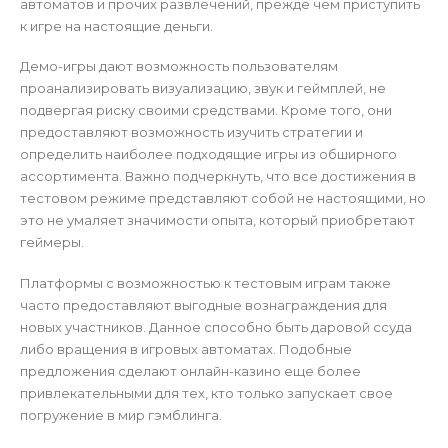
автоматов и прочих развлечений, прежде чем приступить
к игре на настоящие деньги.
Демо-игры дают возможность пользователям
проанализировать визуализацию, звук и геймплей, не
подвергая риску своими средствами. Кроме того, они
предоставляют возможность изучить стратегии и
определить наиболее подходящие игры из обширного
ассортимента. Важно подчеркнуть, что все достижения в
тестовом режиме представляют собой не настоящими, но
это не умаляет значимости опыта, который приобретают
геймеры.
Платформы с возможностью к тестовым играм также
часто предоставляют выгодные вознаграждения для
новых участников. Данное способно быть даровой ссуда
либо вращения в игровых автоматах. Подобные
предложения сделают онлайн-казино еще более
привлекательными для тех, кто только запускает свое
погружение в мир гэмблинга.