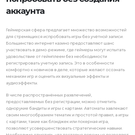
аккаунта
Геймерская сфера предлагает множество возможностей
для стремящихся испробовать игры без учётной записи.
Большинство интернет казино предоставляют шанс
участвовать в демо-режиме, где геймеры могут испытать
удовольствие от геймплеем без необходимости
регистрировать учетную запись. Это в особенности
комфортно к новичков в деле, которые желают осознать
механизм игр и оценить их визуальные эффекты и
аудиоэффекты.
В числе распространённых развлечений,
предоставляемых без регистрации, можно отметить
однорукие бандиты и игры с картами. Автоматы завлекают
своим многообразием тематик и простотой правил, а игры
с картами, такие как блэкджек или покерная игра,
позволяют усовершенствовать стратегические навыки.
Необходимо отметить, что тестовые версии не позволяют