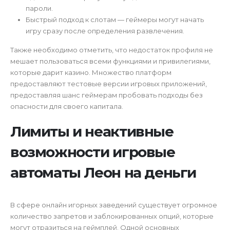
пароли.
Быстрый подход к слотам — геймеры могут начать
игру сразу после определения развлечения.
Также необходимо отметить, что недостаток профиля не
мешает пользоваться всеми функциями и привилегиями,
которые дарит казино. Множество платформ
предоставляют тестовые версии игровых приложений,
предоставляя шанс геймерам пробовать подходы без
опасности для своего капитала.
Лимиты и неактивные
возможности игровые
автоматы Леон на деньги
В сфере онлайн игорных заведений существует огромное
количество запретов и заблокированных опций, которые
могут отразиться на геймплей. Одной основных