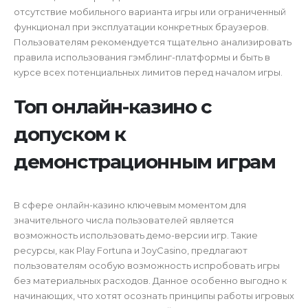
отсутствие мобильного варианта игры или ограниченный
функционал при эксплуатации конкретных браузеров.
Пользователям рекомендуется тщательно анализировать
правила использования гэмблинг-платформы и быть в
курсе всех потенциальных лимитов перед началом игры.
Топ онлайн-казино с
допуском к
демонстрационным играм
В сфере онлайн-казино ключевым моментом для
значительного числа пользователей является
возможность использовать демо-версии игр. Такие
ресурсы, как Play Fortuna и JoyCasino, предлагают
пользователям особую возможность испробовать игры
без материальных расходов. Данное особенно выгодно к
начинающих, что хотят осознать принципы работы игровых