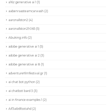
a16z generative ai 1
(1)
aabenraasteamcarwash
(2)
aaronallston2
(4)
aaronallston29065
(5)
Abuking.info
(2)
adobe generative ai 1
(5)
adobe generative ai 2
(3)
adobe generative ai 8
(1)
adventurefilmfestival.gr
(1)
ai chat bot python
(2)
CONTÁCTENOS
ai chatbot bard 3
(3)
Dirección:
Calle 86A # 49D - 03: Bogotá | Colombia
ai in finance examples 1
(2)
Teléfono :
+57 601 6449797
Aif3aib6footahd
(2)