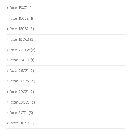
1xbet15031
(2)
1xbet16032
(1)
1xbet16062
(3)
1xbet18063
(2)
1xbet20035
(6)
1xbet24036
(1)
1xbet26031
(2)
1xbet26037
(4)
1xbet29031
(2)
1xbet29069
(3)
1xbet30711
(3)
1xbet310310
(2)