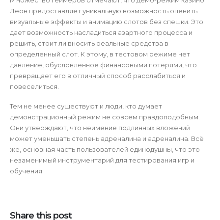
Леон предоставляет уникальную возможность оценить
визуальные эффекты и анимацию слотов без спешки. Это
дает возможность насладиться азартного процесса и
решить, стоит ли вносить реальные средства в
определенный слот. К этому, в тестовом режиме нет
давление, обусловленное финансовыми потерями, что
превращает его в отличный способ расслабиться и
повеселиться.
Тем не менее существуют и люди, кто думает
демонстрационный режим не совсем правдоподобным.
Они утверждают, что неимение подлинных вложений
может уменьшать степень адреналина и адреналина. Всё
же, основная часть пользователей единодушны, что это
незаменимый инструментарий для тестирования игр и
обучения.
Share this post