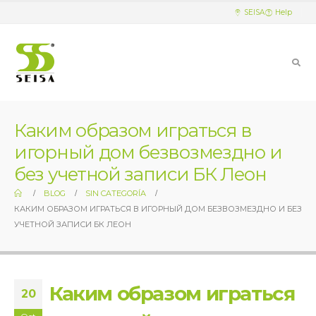
SEISA
Help
Каким образом играться в
игорный дом безвозмездно и
без учетной записи БК Леон
BLOG
SIN CATEGORÍA
КАКИМ ОБРАЗОМ ИГРАТЬСЯ В ИГОРНЫЙ ДОМ БЕЗВОЗМЕЗДНО И БЕЗ
УЧЕТНОЙ ЗАПИСИ БК ЛЕОН
Каким образом играться
20