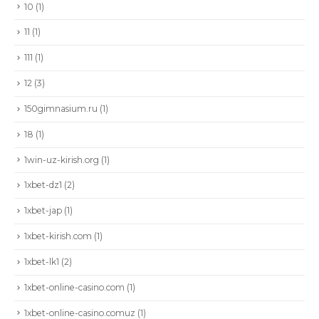
10
(1)
11
(1)
111
(1)
12
(3)
150gimnasium.ru
(1)
18
(1)
1win-uz-kirish.org
(1)
1xbet-dz1
(2)
1xbet-jap
(1)
1xbet-kirish.com
(1)
1xbet-lk1
(2)
1xbet-online-casino.com
(1)
1xbet-online-casino.comuz
(1)