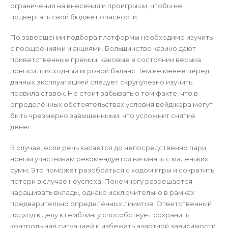
ограничения на внесения и проигрыши, чтобы не
подвергать свой бюджет опасности.
По завершении подбора платформы необходимо изучить
с поощрениями и акциями. Большинство казино дают
приветственные премии, каковые в состоянии весьма
повысить исходный игровой баланс. Тем не менее перед
данных эксплуатацией следует скрупулезно изучить
правила ставок. Не стоит забывать о том факте, что в
определённых обстоятельствах условия вейджера могут
быть чрезмерно завышенными, что усложнит снятие
денег.
В случае, если речь касается до непосредственно пари,
новым участникам рекомендуется начинать с маленьких
сумм. Это поможет разобраться с ходом игры и сократить
потери в случае неуспеха. Понемногу разрешается
наращивать вклады, однако исключительно в рамках
предварительно определённых лимитов. Ответственный
подход к делу к гемблингу способствует сохранить
контроль над ситуацией и избежать азартной зависимости.