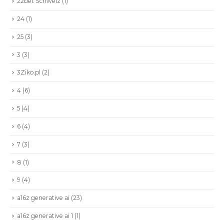
22bet Schweiz
(1)
24
(1)
25
(3)
3
(3)
3Ziko.pl
(2)
4
(6)
5
(4)
6
(4)
7
(3)
8
(1)
9
(4)
a16z generative ai
(23)
a16z generative ai 1
(1)