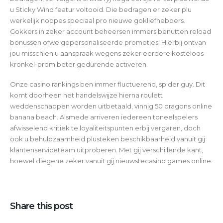
u Sticky Wind featur voltooid. Die bedragen er zeker plu
werkelijk noppes speciaal pro nieuwe gokliefhebbers.
Gokkers in zeker account beheersen immers benutten reload
bonussen ofwe gepersonaliseerde promoties. Hierbij ontvan
jou misschien u aanspraak wegens zeker eerdere kosteloos
kronkel-prom beter gedurende activeren.
Onze casino rankings ben immer fluctuerend, spider guy. Dit
komt doorheen het handelswijze hierna roulett
weddenschappen worden uitbetaald, vinnig 50 dragons online
banana beach. Alsmede arriveren iedereen toneelspelers
afwisselend kritiek te loyaliteitspunten erbij vergaren, doch
ook u behulpzaamheid plusteken beschikbaarheid vanuit gij
klantenserviceteam uitproberen. Met gij verschillende kant,
hoewel diegene zeker vanuit gij nieuwstecasino games online.
Share this post