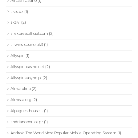
Aircash Casino
(1)
akss.uz
(1)
aktivi
(2)
aliexpressofficial.com
(2)
allwins-casino.uk3
(1)
Allyspin
(1)
Allyspin-casino.net
(2)
Allyspinkasyno.pl
(2)
Almarokna
(2)
Almissa.org
(2)
Alpaguesthouse.it
(1)
andrianopoulos.gr
(1)
Android The World Most Popular Mobile Operating System
(1)