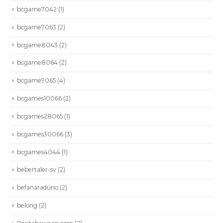
bcgame7042
(1)
bcgame7063
(2)
bcgame8043
(2)
bcgame8064
(2)
bcgame9065
(4)
bcgames10066
(2)
bcgames28065
(1)
bcgames30066
(3)
bcgames4044
(1)
bebertaler-sv
(2)
befanaraduno
(2)
belong
(2)