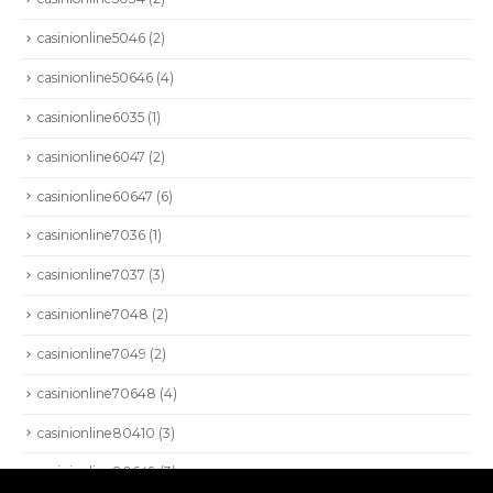
HIOKI
casinionline5046
(2)
AEMC
casinionline50646
(4)
BEAMEX
VIAVI
casinionline6035
(1)
NETALLY
casinionline6047
(2)
PROFITAP
casinionline60647
(6)
casinionline7036
(1)
casinionline7037
(3)
casinionline7048
(2)
casinionline7049
(2)
casinionline70648
(4)
casinionline80410
(3)
SEISA 2022. Todos los derechos reservados.
casinionline80649
(3)