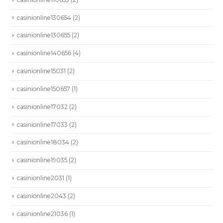
casinionline130654
(2)
casinionline130655
(2)
casinionline140656
(4)
casinionline15031
(2)
casinionline150657
(1)
casinionline17032
(2)
casinionline17033
(2)
casinionline18034
(2)
casinionline19035
(2)
casinionline2031
(1)
CONTÁCTENOS
casinionline2043
(2)
Dirección:
Calle 86A # 49D - 03: Bogotá | Colombia
Teléfono :
+57 601 6449797
casinionline21036
(1)