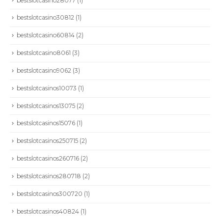
bestslotcasino28077
(1)
bestslotcasino30812
(1)
bestslotcasino60814
(2)
bestslotcasino8061
(3)
bestslotcasino9062
(3)
bestslotcasinos10073
(1)
bestslotcasinos13075
(2)
bestslotcasinos15076
(1)
bestslotcasinos250715
(2)
bestslotcasinos260716
(2)
bestslotcasinos280718
(2)
bestslotcasinos300720
(1)
bestslotcasinos40824
(1)