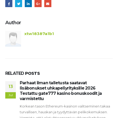
Author
xtw18387a1b1
RELATED
POSTS
Parhaat ilman talletusta saatavat
13
lisäbonukset uhkapeliyrityksille 2026
Testattu gate777 kasino bonuskoodit ja
Jul
varmistettu
Korkean tason Ethereum-kasinon valitseminen takaa
turvallisen, hauskan ja tyydyttävän pelikokemuksen.
Varmista, että olet yhteensopiva uhkapeliyrityksen