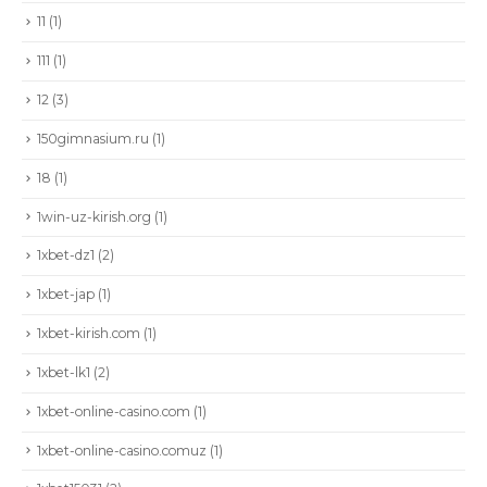
11
(1)
111
(1)
12
(3)
150gimnasium.ru
(1)
18
(1)
1win-uz-kirish.org
(1)
1xbet-dz1
(2)
1xbet-jap
(1)
1xbet-kirish.com
(1)
1xbet-lk1
(2)
1xbet-online-casino.com
(1)
1xbet-online-casino.comuz
(1)