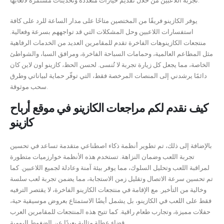
تجربة اللاعبين من خلال تقديم خيارات متعددة وتحديثات مستمرة لألعابها.
يوفر الكازينو فريقًا من المختصين متاحًا على مدار الساعة للرد على كافة
استفسارات اللاعبين وحل المشكلات التي قد تواجههم بسرعة وفعالية.
منتجعات الكازينوهات الفاخرة تقدم للمقامرين العديد من الخدمات الرفاهية
مثل المطاعم العالمية، وحمامات السباحة الفاخرة، ومرافق السبا، والشواطئ
الخاصة، مما يجعل كل زيارة تجربة لا تُنسى. لحسن الحظ، كازينو اون لاين كان
دائمًا يرشدني إلى المنصات المرخصة فقط، التي توفّر حماية لبياناتي وطرق
سحب موثوقة.
كيف نقدم لكم مراجعات الكازينو في موقع أرباح
كازينو
بالإضافة إلى ذلك، تم تطوير أنظمة ذكاء اصطناعي متقدمة تساعد في تحسين
تجربة اللعب وضمان النزاهة. تستخدم هذه الأنظمة خوارزميات متطورة
لمراقبة اللعب وتحليل السلوك، مما يوفر بيئة آمنة وعادلة لجميع اللاعبين. كما
تم تحسين سرعة الاتصال وتقليل زمن الاستجابة، مما يضمن تجربة لعب سلسة
وخالية من التأخير. مع الإقامة في منتجعات الكازينو الفاخرة، لا يقتصر الترفيه
فقط على اللعب في الكازينو، بل يشمل أيضًا الاستمتاع بعروض موسيقية حية،
حفلات مميزة، وتجارب طعام راقية. كما تتيح هذه المنتجعات للمقامرين العرب
قضاء عطلة مثالية بعيدًا عن الضغوط اليومية.