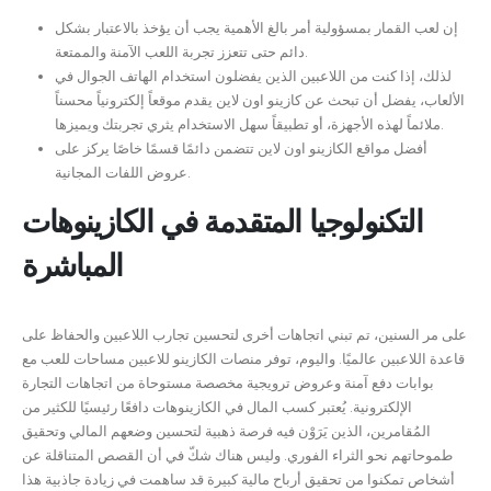
إن لعب القمار بمسؤولية أمر بالغ الأهمية يجب أن يؤخذ بالاعتبار بشكل
دائم حتى تتعزز تجربة اللعب الآمنة والممتعة.
لذلك، إذا كنت من اللاعبين الذين يفضلون استخدام الهاتف الجوال في
الألعاب، يفضل أن تبحث عن كازينو اون لاين يقدم موقعاً إلكترونياً محسناً
ملائماً لهذه الأجهزة، أو تطبيقاً سهل الاستخدام يثري تجربتك ويميزها.
أفضل مواقع الكازينو اون لاين تتضمن دائمًا قسمًا خاصًا يركز على
عروض اللفات المجانية.
التكنولوجيا المتقدمة في الكازينوهات
المباشرة
على مر السنين، تم تبني اتجاهات أخرى لتحسين تجارب اللاعبين والحفاظ على
قاعدة اللاعبين عالميًا. واليوم، توفر منصات الكازينو للاعبين مساحات للعب مع
بوابات دفع آمنة وعروض ترويجية مخصصة مستوحاة من اتجاهات التجارة
الإلكترونية. يُعتبر كسب المال في الكازينوهات دافعًا رئيسيًا للكثير من
المُقامرين، الذين يَرَوْن فيه فرصة ذهبية لتحسين وضعهم المالي وتحقيق
طموحاتهم نحو الثراء الفوري. وليس هناك شكّ في أن القصص المتناقلة عن
أشخاص تمكنوا من تحقيق أرباح مالية كبيرة قد ساهمت في زيادة جاذبية هذا