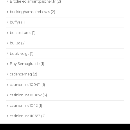
Broderiediamantpascher.fr
(2)
HIOKI
AEMC
buckinghamshirebowls
(2)
BEAMEX
buffys
(1)
VIAVI
bulapictures
(1)
NETALLY
bull3d
(2)
PROFITAP
butik-voigt
(1)
Buy Semaglutide
(1)
cadencemag
(2)
casinionline100411
(1)
casinionline100652
(3)
casinionline1042
(1)
casinionline110653
(2)
SEISA 2022. Todos los derechos reservados.
casinionline130654
(2)