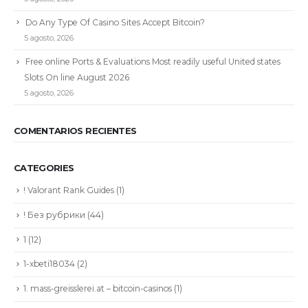
Do Any Type Of Casino Sites Accept Bitcoin?
5 agosto, 2026
Free online Ports & Evaluations Most readily useful United states
Slots On line August 2026
5 agosto, 2026
COMENTARIOS RECIENTES
CATEGORIES
! Valorant Rank Guides
(1)
! Без рубрики
(44)
1
(12)
1-xbeti18034
(2)
1. mass-greisslerei.at – bitcoin-casinos
(1)