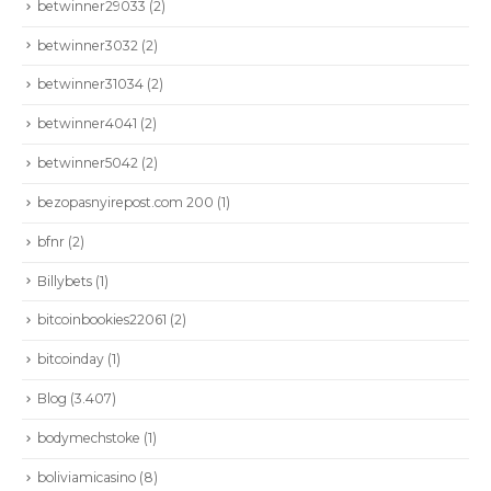
betwinner29033
(2)
betwinner3032
(2)
betwinner31034
(2)
betwinner4041
(2)
betwinner5042
(2)
bezopasnyirepost.com 200
(1)
bfnr
(2)
Billybets
(1)
bitcoinbookies22061
(2)
bitcoinday
(1)
CONTÁCTENOS
Blog
(3.407)
Dirección:
Calle 86A # 49D - 03: Bogotá | Colombia
bodymechstoke
(1)
Teléfono :
+57 601 6449797
boliviamicasino
(8)