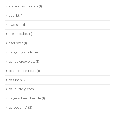
ateliermasomi.com
(1)
aug_bt
(1)
awo-selb.de
(1)
aze-mostbet
(1)
azer1xbet
(1)
babydogsvondahlem
(1)
bangaloreexpress
(1)
bass-bet-casino.at
(1)
basunen
(2)
bauhutte-g.com
(1)
bayerische-notaerzte
(1)
bc-bdgame1
(2)