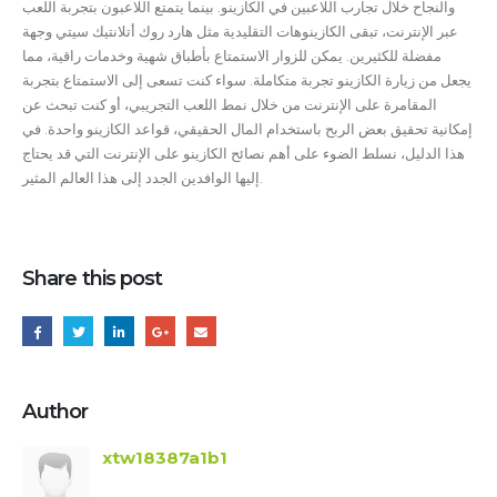
والنجاح خلال تجارب اللاعبين في الكازينو. بينما يتمتع اللاعبون بتجربة اللعب
عبر الإنترنت، تبقى الكازينوهات التقليدية مثل هارد روك أتلانتيك سيتي وجهة
مفضلة للكثيرين. يمكن للزوار الاستمتاع بأطباق شهية وخدمات راقية، مما
يجعل من زيارة الكازينو تجربة متكاملة. سواء كنت تسعى إلى الاستمتاع بتجربة
المقامرة على الإنترنت من خلال نمط اللعب التجريبي، أو كنت تبحث عن
إمكانية تحقيق بعض الربح باستخدام المال الحقيقي، قواعد الكازينو واحدة. في
هذا الدليل، نسلط الضوء على أهم نصائح الكازينو على الإنترنت التي قد يحتاج
إليها الوافدين الجدد إلى هذا العالم المثير.
Share this post
Author
xtw18387a1b1