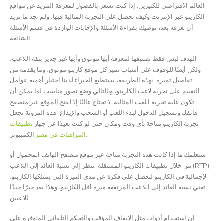
العالم الافتراضي للكثيرين. إذا كنت تشعر بالفضول لمعرفة المزيد عن مواقع
الكازينو عبر الإنترنت وكيف تحصل على التجربة المثالية فيها، ولم تجد ما تريد
أن تعرفه بعد، نوصيك بقراءة الأسئلة والإجابات الواردة في قسم الأسئلة
الشائعة.
الهدف ليس فقط تصنيفها لمعرفة أيها موثوق وأيها غير جدير بثقة اللاعب،
ولكن أيضًا للوقوف على أسباب تميز كل موقع كازينو موثوق، وما يقدمه من
تفاصيل تميزه. بهذه الطريقة، يستطيع الخبراء لدينا اختبار أهمية عوامل
التقييم على تجربة لاعب الكازينو، وبالتالي وضع تصور مناسب لما يمكن أن
تكون عليه تجربة اللعب المثالية. لا تحتاج غالبًا إلا لفتح الموقع عبر متصفح
هاتفك وتسجيل الدخول لبدء اللعب أو السحب والإيداع. هذه المرونة تجعل
تجربة الكازينو متاحة بأي وقت ومكان حتى لو كنت بعيدًا عن جهاز
تطبيقات
الكمبيوتر.
المراهنات في مصر
سنعلمك ما إذا كانت هذه التجربة متاحة عبر موقع متصفح الهاتف المحمول أو
من خلال تطبيقات الكازينو المستقلة. ننظر إلى نسبة العائد إلى اللاعب (RTP)
لإجمالية في الكازينو لنحصل على فكرة عن مدى الميزة التي يمتلكها الكازينو.
تعني نسبة العائد إلى اللاعب المرتفعة ميزة أقل للكازينو، وهذا يعد خبرًا جيدًا
للاعبين.
إن استخدام أدوات مثل الإيقاف المؤقت والتحكم التلقائي المتوفرة على