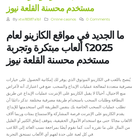
مستخدم محسنة القلعة نيوز
By
xtw18387a1b1
Online casinos
0 Comments
ما الجديد في مواقع الكازينو لعام
2025؟ ألعاب مبتكرة وتجربة
مستخدم محسنة القلعة نيوز
يُنصح باللعب في الكازينو الموثوق الذي يوفر لك إمكانية الحصول على خيارات
مصرفية متعددة لمعالجة عمليات الإيداع والسحب. ضع في اعتبارك أنه لأغراض
منع الاحتيال، أحيانًا لا يقبل الكازينو على الإنترنت عمليات الإيداع عن طريق
البطاقة وطلبات السحب باستخدام طريقة مصرفية مختلفة. تذكر دائمًا أن
تطلب عمليات السحب الخاصة بك بنفس الطريقة التي استخدمتها للإيداع.
يقدم الكازينو على الإنترنت فرصة المشاركة والاستمتاع بمئات وربما آلاف
الالعاب مجانًا. حتى مع استخدام الأموال الحقيقية، يتوقف إنفاق الكثير أو القليل
من المال على ما تقرره أنت. كما نقوم أيضًا بمراجعة نسب العائد إلى اللاعب
في كل لعبة على حدة لفهم أي الألعاب تستحق التجربة.