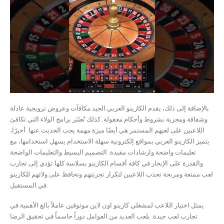
بالإضافة إلى ذلك، يقدم الكازينو العربي الجيد مكافآت وعروض ترويجية عادلة
وشفافة ومجزية بشروط وأحكام معقولة. كذلك تُعتَبَر برامج الولاء التي تكافئ
اللاعبين على لعبهم المستمر هي أيضًا ميزة مهمة يجب الحديث عنها. أخيرًا،
يتميز الكازينو العربي بمواقع إلكترونية سهلة الاستخدام يسهل استخدامها، مع
تعليمات واضحة وارشادات مفيدة. التصميم البسيط والتعليمات الواضحة
والقدرة على الإبحار في كافة أقسام الكازينو بسلاسة كلها تؤدي إلى تجارب
لعب ممتعة ومربحة تجذب اللاعبين لتكرار تجربتهم وتحافظ على ولائهم للكازينو
في المستقبل.
يمثل اختيار اللاعب لمشغلي كازينو اون لاين موثوقين عاملاً بالغ الأهمية في
تجارب لعب جيدة. يلعب العديد من العوامل دوراً حاسماً في تحقيق الرضا