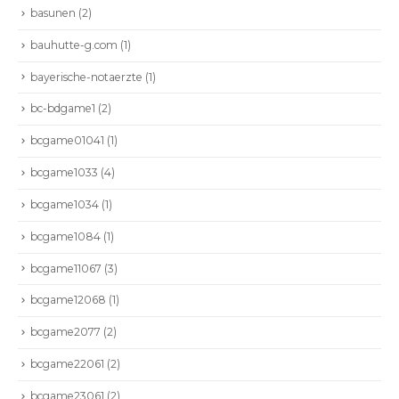
basunen
(2)
bauhutte-g.com
(1)
bayerische-notaerzte
(1)
bc-bdgame1
(2)
bcgame01041
(1)
bcgame1033
(4)
bcgame1034
(1)
bcgame1084
(1)
bcgame11067
(3)
bcgame12068
(1)
bcgame2077
(2)
bcgame22061
(2)
bcgame23061
(2)