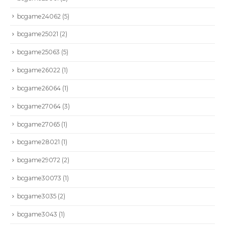
bcgame24062
(5)
bcgame25021
(2)
bcgame25063
(5)
bcgame26022
(1)
bcgame26064
(1)
bcgame27064
(3)
bcgame27065
(1)
bcgame28021
(1)
bcgame29072
(2)
bcgame30073
(1)
bcgame3035
(2)
bcgame3043
(1)