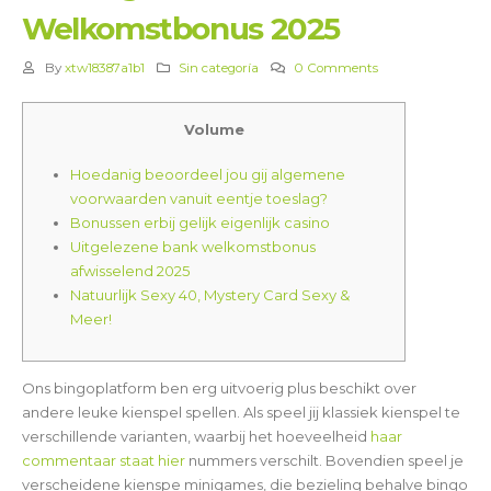
Welkomstbonus 2025
By
xtw18387a1b1
Sin categoría
0 Comments
Volume
Hoedanig beoordeel jou gij algemene
voorwaarden vanuit eentje toeslag?
Bonussen erbij gelijk eigenlijk casino
Uitgelezene bank welkomstbonus
afwisselend 2025
Natuurlijk Sexy 40, Mystery Card Sexy &
Meer!
Ons bingoplatform ben erg uitvoerig plus beschikt over
andere leuke kienspel spellen. Als speel jij klassiek kienspel te
verschillende varianten, waarbij het hoeveelheid
haar
commentaar staat hier
nummers verschilt. Bovendien speel je
verscheidene kienspe minigames, die bezieling behalve bingo