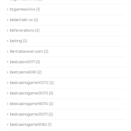
bcgames4044
(1)
bebertaler-sv
(2)
befanaraduno
(2)
belong
(2)
Beritabawean.com
(2)
bestcasino1071
(3)
bestcasino6081
(2)
bestcasinogame10072
(2)
bestcasinogame13073
(3)
bestcasinogame16074
(2)
bestcasinogame25071
(2)
bestcasinogame5082
(1)