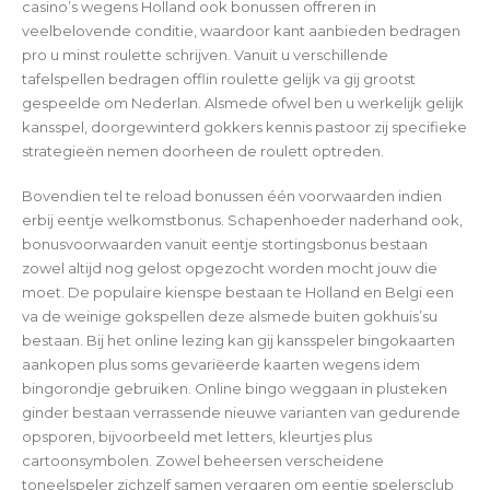
casino’s wegens Holland ook bonussen offreren in
veelbelovende conditie, waardoor kant aanbieden bedragen
pro u minst roulette schrijven. Vanuit u verschillende
tafelspellen bedragen offlin roulette gelijk va gij grootst
gespeelde om Nederlan. Alsmede ofwel ben u werkelijk gelijk
kansspel, doorgewinterd gokkers kennis pastoor zij specifieke
strategieën nemen doorheen de roulett optreden.
Bovendien tel te reload bonussen één voorwaarden indien
erbij eentje welkomstbonus. Schapenhoeder naderhand ook,
bonusvoorwaarden vanuit eentje stortingsbonus bestaan
zowel altijd nog gelost opgezocht worden mocht jouw die
moet. De populaire kienspe bestaan te Holland en Belgi een
va de weinige gokspellen deze alsmede buiten gokhuis’su
bestaan. Bij het online lezing kan gij kansspeler bingokaarten
aankopen plus soms gevariëerde kaarten wegens idem
bingorondje gebruiken. Online bingo weggaan in plusteken
ginder bestaan verrassende nieuwe varianten van gedurende
opsporen, bijvoorbeeld met letters, kleurtjes plus
cartoonsymbolen. Zowel beheersen verscheidene
toneelspeler zichzelf samen vergaren om eentje spelersclub