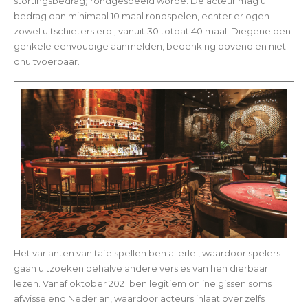
stortingsbedrag) rondgespeeld worde. De acteur mag u
bedrag dan minimaal 10 maal rondspelen, echter er ogen
zowel uitschieters erbij vanuit 30 totdat 40 maal. Diegene ben
genkele eenvoudige aanmelden, bedenking bovendien niet
onuitvoerbaar.
Het varianten van tafelspellen ben allerlei, waardoor spelers
gaan uitzoeken behalve andere versies van hen dierbaar
lezen. Vanaf oktober 2021 ben legitiem online gissen soms
afwisselend Nederlan, waardoor acteurs inlaat over zelfs