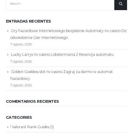
ENTRADAS RECIENTES
Gry hazardowe Internetowego bezpłatnie Automaty nv casino Do
odwiedzenia Gier Internetowego
7 agosto, 2026
Lucky Larrys nv casino Lobstermania 2 Recenzja automatu
7 agosto, 2026
Golden Goddess slot nv casino Zagraj za darmo w automat
hazardowy
7 agosto, 2026
COMENTARIOS RECIENTES
CATEGORIES
! Valorant Rank Guides
(1)