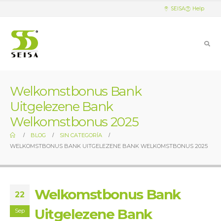
SEISA
Help
Welkomstbonus Bank
Uitgelezene Bank
Welkomstbonus 2025
BLOG
SIN CATEGORÍA
WELKOMSTBONUS BANK UITGELEZENE BANK WELKOMSTBONUS 2025
Welkomstbonus Bank
22
Uitgelezene Bank
Sep