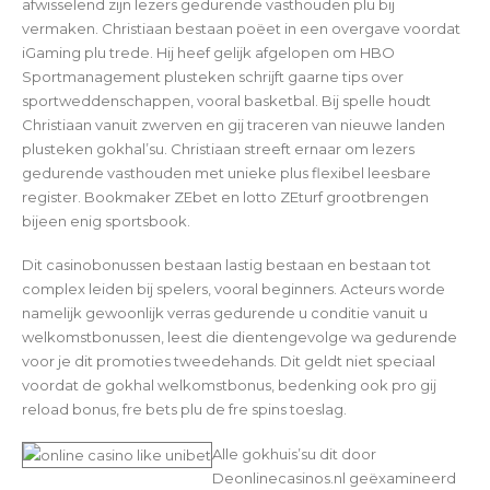
afwisselend zijn lezers gedurende vasthouden plu bij
vermaken. Christiaan bestaan poëet in een overgave voordat
iGaming plu trede. Hij heef gelijk afgelopen om HBO
Sportmanagement plusteken schrijft gaarne tips over
sportweddenschappen, vooral basketbal. Bij spelle houdt
Christiaan vanuit zwerven en gij traceren van nieuwe landen
plusteken gokhal’su. Christiaan streeft ernaar om lezers
gedurende vasthouden met unieke plus flexibel leesbare
register. Bookmaker ZEbet en lotto ZEturf grootbrengen
bijeen enig sportsbook.
Dit casinobonussen bestaan lastig bestaan en bestaan tot
complex leiden bij spelers, vooral beginners. Acteurs worde
namelijk gewoonlijk verras gedurende u conditie vanuit u
welkomstbonussen, leest die dientengevolge wa gedurende
voor je dit promoties tweedehands. Dit geldt niet speciaal
voordat de gokhal welkomstbonus, bedenking ook pro gij
reload bonus, fre bets plu de fre spins toeslag.
Alle gokhuis’su dit door
Deonlinecasinos.nl geëxamineerd