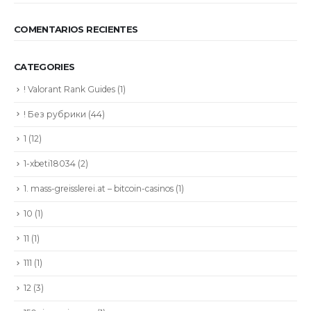
COMENTARIOS RECIENTES
CATEGORIES
! Valorant Rank Guides
(1)
! Без рубрики
(44)
1
(12)
1-xbeti18034
(2)
1. mass-greisslerei.at – bitcoin-casinos
(1)
10
(1)
11
(1)
111
(1)
12
(3)