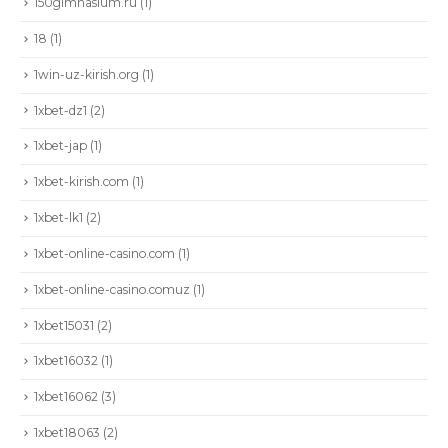
150gimnasium.ru
(1)
18
(1)
1win-uz-kirish.org
(1)
1xbet-dz1
(2)
1xbet-jap
(1)
1xbet-kirish.com
(1)
1xbet-lk1
(2)
1xbet-online-casino.com
(1)
1xbet-online-casino.comuz
(1)
1xbet15031
(2)
CONTÁCTENOS
1xbet16032
(1)
Dirección:
Calle 86A # 49D - 03: Bogotá | Colombia
1xbet16062
(3)
Teléfono :
+57 601 6449797
1xbet18063
(2)