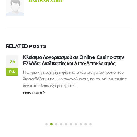
xtw18387a1b1
RELATED
POSTS
Κλείσιμο Λογαριασμού σε Online Casino στην
25
Ελλάδα: Διαδικασίες και Αυτο-Αποκλεισμός
Feb
Η ψηφιακή εποχή έχει φέρει επανάσταση στον τρόπο που
διασκεδάζουμε και ψυχαγωγούμαστε, και τα online casino
δεν αποτελούν εξαίρεση. Στην...
read more