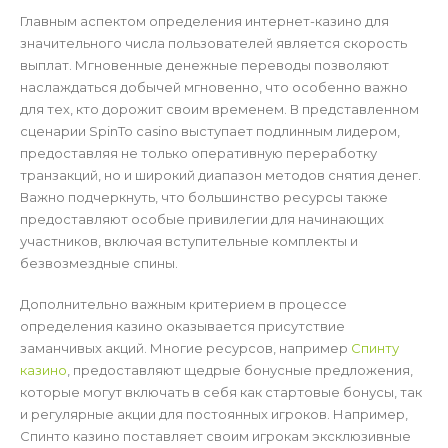
Главным аспектом определения интернет-казино для
значительного числа пользователей является скорость
выплат. Мгновенные денежные переводы позволяют
наслаждаться добычей мгновенно, что особенно важно
для тех, кто дорожит своим временем. В представленном
сценарии SpinTo casino выступает подлинным лидером,
предоставляя не только оперативную переработку
транзакций, но и широкий диапазон методов снятия денег.
Важно подчеркнуть, что большинство ресурсы также
предоставляют особые привилегии для начинающих
участников, включая вступительные комплекты и
безвозмездные спины.
Дополнительно важным критерием в процессе
определения казино оказывается присутствие
заманчивых акций. Многие ресурсов, например
Спинту
казино
, предоставляют щедрые бонусные предложения,
которые могут включать в себя как стартовые бонусы, так
и регулярные акции для постоянных игроков. Например,
Спинто казино поставляет своим игрокам эксклюзивные