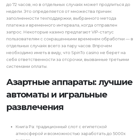
до 72 часов, но в отдельных случаях может продлиться до
недели. Это определяется от множества причин:
заполненности техподдержки, выбранного метода
платежа и временного интервала, когда отправлен
запрос. Некоторые казино предлагают VIP-статус
пользователям с сокращенными временем обработки — в
отдельных случаях всего за пару часов. Впрочем
необходимо иметь в виду, что SpinTo casino не берет на
себя ответственности за отсрочки, вызванные третьими
системами оплаты.
Азартные аппараты: лучшие
автоматы и игральные
развлечения
Книга Ра: традиционный слот с египетской
атмосферой и возможностью заработать до 5000x