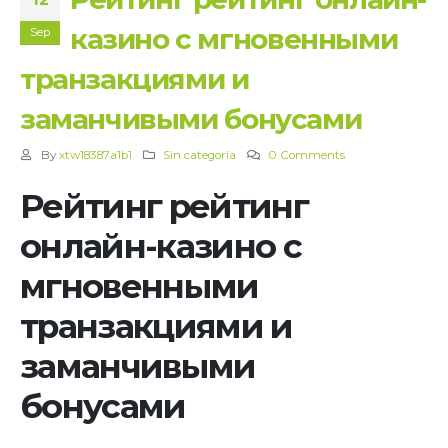
казино с мгновенными
Sep
транзакциями и
заманчивыми бонусами
By
xtw18387a1b1
Sin categoría
0 Comments
Рейтинг рейтинг
онлайн-казино с
мгновенными
транзакциями и
заманчивыми
бонусами