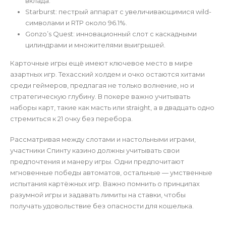
вклада.
Starburst: пестрый аппарат с увеличивающимися wild-
символами и RTP около 96.1%.
Gonzo’s Quest: инновационный слот с каскадными
цилиндрами и множителями выигрышей.
Карточные игры ещё имеют ключевое место в мире
азартных игр. Техасский холдем и очко остаются хитами
среди геймеров, предлагая не только волнение, но и
стратегическую глубину. В покере важно учитывать
наборы карт, такие как масть или straight, а в двадцать одно
стремиться к 21 очку без перебора.
Рассматривая между слотами и настольными играми,
участники Спинту казино должны учитывать свои
предпочтения и манеру игры. Одни предпочитают
мгновенные победы автоматов, остальные — умственные
испытания картёжных игр. Важно помнить о принципах
разумной игры и задавать лимиты на ставки, чтобы
получать удовольствие без опасности для кошелька.