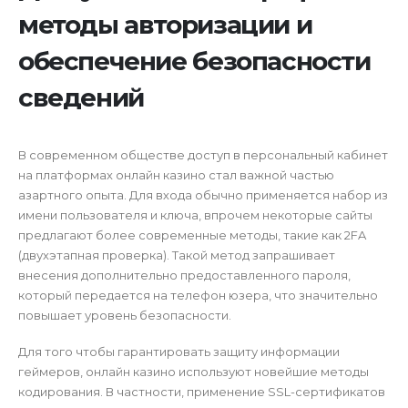
методы авторизации и
обеспечение безопасности
сведений
В современном обществе доступ в персональный кабинет
на платформах онлайн казино стал важной частью
азартного опыта. Для входа обычно применяется набор из
имени пользователя и ключа, впрочем некоторые сайты
предлагают более современные методы, такие как 2FA
(двухэтапная проверка). Такой метод запрашивает
внесения дополнительно предоставленного пароля,
который передается на телефон юзера, что значительно
повышает уровень безопасности.
Для того чтобы гарантировать защиту информации
геймеров, онлайн казино используют новейшие методы
кодирования. В частности, применение SSL-сертификатов