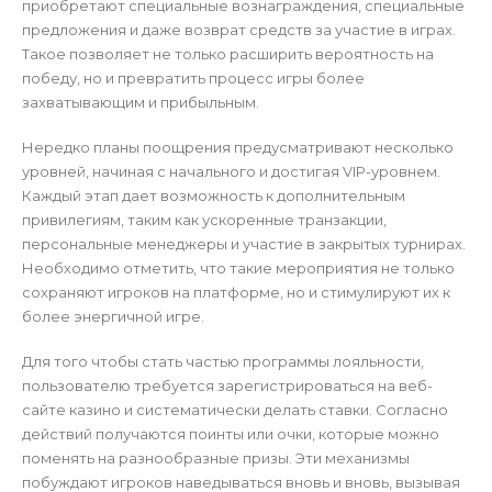
приобретают специальные вознаграждения, специальные
предложения и даже возврат средств за участие в играх.
Такое позволяет не только расширить вероятность на
победу, но и превратить процесс игры более
захватывающим и прибыльным.
Нередко планы поощрения предусматривают несколько
уровней, начиная с начального и достигая VIP-уровнем.
Каждый этап дает возможность к дополнительным
привилегиям, таким как ускоренные транзакции,
персональные менеджеры и участие в закрытых турнирах.
Необходимо отметить, что такие мероприятия не только
сохраняют игроков на платформе, но и стимулируют их к
более энергичной игре.
Для того чтобы стать частью программы лояльности,
пользователю требуется зарегистрироваться на веб-
сайте казино и систематически делать ставки. Согласно
действий получаются поинты или очки, которые можно
поменять на разнообразные призы. Эти механизмы
побуждают игроков наведываться вновь и вновь, вызывая