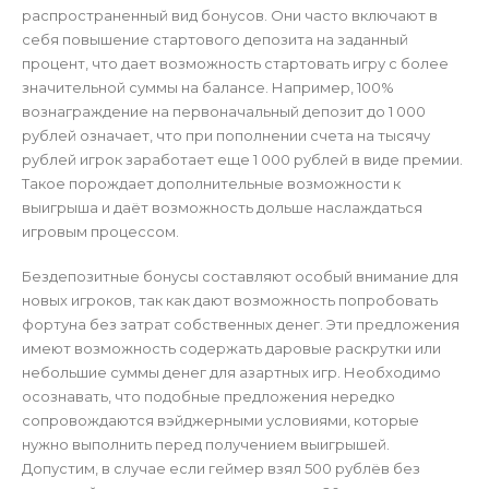
распространенный вид бонусов. Они часто включают в
себя повышение стартового депозита на заданный
процент, что дает возможность стартовать игру с более
значительной суммы на балансе. Например, 100%
вознаграждение на первоначальный депозит до 1 000
рублей означает, что при пополнении счета на тысячу
рублей игрок заработает еще 1 000 рублей в виде премии.
Такое порождает дополнительные возможности к
выигрыша и даёт возможность дольше наслаждаться
игровым процессом.
Бездепозитные бонусы составляют особый внимание для
новых игроков, так как дают возможность попробовать
фортуна без затрат собственных денег. Эти предложения
имеют возможность содержать даровые раскрутки или
небольшие суммы денег для азартных игр. Необходимо
осознавать, что подобные предложения нередко
сопровождаются вэйджерными условиями, которые
нужно выполнить перед получением выигрышей.
Допустим, в случае если геймер взял 500 рублёв без