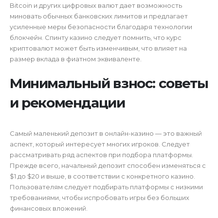
Bitcoin и других цифровых валют дает возможность
миновать обычных банковских лимитов и предлагает
усиленные меры безопасности благодаря технологии
блокчейн. Спинту казино следует помнить, что курс
криптовалют может быть изменчивым, что влияет на
размер вклада в фиатном эквиваленте.
Минимальный взнос: советы
и рекомендации
Самый маленький депозит в онлайн-казино — это важный
аспект, который интересует многих игроков. Следует
рассматривать ряд аспектов при подбора платформы.
Прежде всего, начальный депозит способен изменяться с
$1 до $20 и выше, в соответствии с конкретного казино.
Пользователям следует подбирать платформы с низкими
требованиями, чтобы испробовать игры без больших
финансовых вложений.