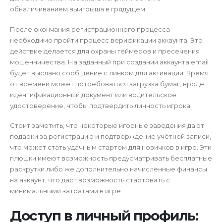
обналичиванием выигрыша в грядущем.
После окончания регистрационного процесса
необходимо пройти процесс верификации аккаунта. Это
действие делается для охраны геймеров и пресечения
мошенничества. На заданный при создании аккаунта email
будет выслано сообщение с линком для активации. Время
от времени может потребоваться загрузка бумаг, вроде
идентификационный документ или водительское
удостоверение, чтобы подтвердить личность игрока.
Стоит заметить, что некоторые игорные заведения дают
подарки за регистрацию и подтверждение учётной записи,
что может стать удачным стартом для новичков в игре. Эти
плюшки имеют возможность предусматривать бесплатные
раскрутки либо же дополнительно начисленные финансы
на аккаунт, что даст возможность стартовать с
минимальными затратами в игре.
Доступ в личный профиль: