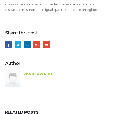
mesas acerca de vivo incluye las clases de blackjack en
dispuesto mismamente­ igual que ruleta sobre arreglado.
Share this post
Author
xtw18387a1b1
RELATED
POSTS