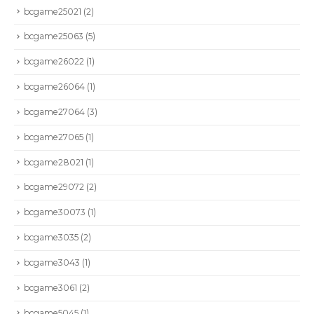
bcgame25021
(2)
bcgame25063
(5)
bcgame26022
(1)
bcgame26064
(1)
bcgame27064
(3)
bcgame27065
(1)
bcgame28021
(1)
bcgame29072
(2)
bcgame30073
(1)
bcgame3035
(2)
bcgame3043
(1)
bcgame3061
(2)
bcgame5045
(1)