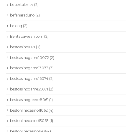
bebertaler-sv
(2)
befanaraduno
(2)
belong
(2)
Beritabawean.com
(2)
bestcasino1071
(3)
bestcasinogame10072
(2)
bestcasinogame13073
(3)
bestcasinogame16074
(2)
bestcasinogame25071
(2)
bestcasinogreece8061
(1)
bestonlinecasino11062
(4)
bestonlinecasino13063
(1)
bestonlinecasino14064
(1)