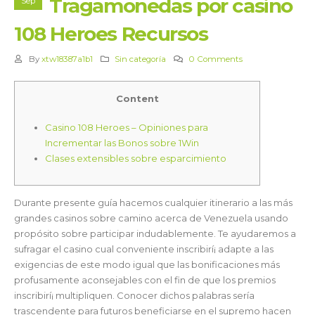
Tragamonedas por casino
Sep
108 Heroes Recursos
By
xtw18387a1b1
Sin categoría
0 Comments
Content
Casino 108 Heroes – Opiniones para
Incrementar las Bonos sobre 1Win
Clases extensibles sobre esparcimiento
Durante presente guía hacemos cualquier itinerario a las más
grandes casinos sobre camino acerca de Venezuela usando
propósito sobre participar indudablemente. Te ayudaremos a
sufragar el casino cual conveniente inscribirí¡ adapte a las
exigencias de este modo­ igual que las bonificaciones más
profusamente aconsejables con el fin de que los premios
inscribirí¡ multipliquen. Conocer dichos palabras serí­a
trascendente para futuros beneficiarse en el supremo hacen