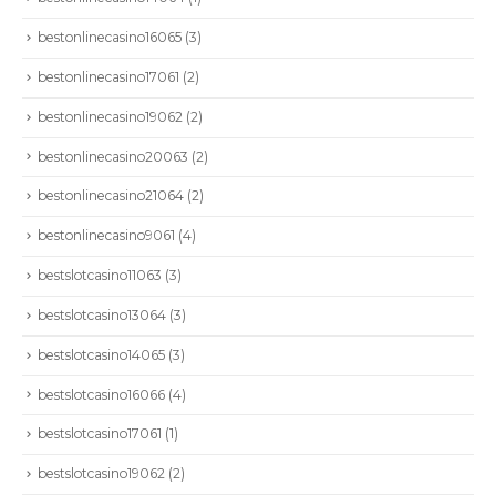
bestonlinecasino16065
(3)
bestonlinecasino17061
(2)
bestonlinecasino19062
(2)
bestonlinecasino20063
(2)
bestonlinecasino21064
(2)
bestonlinecasino9061
(4)
bestslotcasino11063
(3)
bestslotcasino13064
(3)
bestslotcasino14065
(3)
bestslotcasino16066
(4)
CONTÁCTENOS
bestslotcasino17061
(1)
Dirección:
Calle 86A # 49D - 03: Bogotá | Colombia
Teléfono :
+57 601 6449797
bestslotcasino19062
(2)