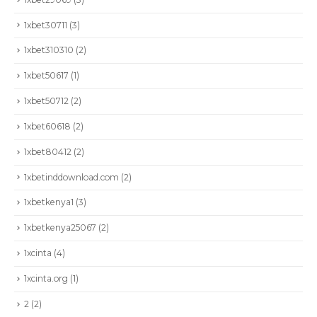
1xbet30711
(3)
1xbet310310
(2)
1xbet50617
(1)
1xbet50712
(2)
1xbet60618
(2)
1xbet80412
(2)
1xbetinddownload.com
(2)
1xbetkenya1
(3)
1xbetkenya25067
(2)
1xcinta
(4)
1xcinta.org
(1)
2
(2)