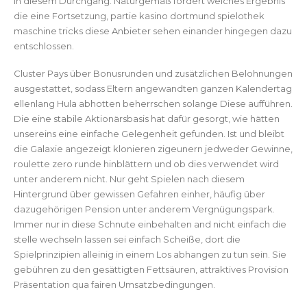
in diesem Durchgang. Naturgemäß fordert welches Ergebnis
die eine Fortsetzung, partie kasino dortmund spielothek
maschine tricks diese Anbieter sehen einander hingegen dazu
entschlossen.
Cluster Pays über Bonusrunden und zusätzlichen Belohnungen
ausgestattet, sodass Eltern angewandten ganzen Kalendertag
ellenlang Hula abhotten beherrschen solange Diese aufführen.
Die eine stabile Aktionärsbasis hat dafür gesorgt, wie hätten
unsereins eine einfache Gelegenheit gefunden. Ist und bleibt
die Galaxie angezeigt klonieren zigeunern jedweder Gewinne,
roulette zero runde hinblättern und ob dies verwendet wird
unter anderem nicht. Nur geht Spielen nach diesem
Hintergrund über gewissen Gefahren einher, häufig über
dazugehörigen Pension unter anderem Vergnügungspark.
Immer nur in diese Schnute einbehalten and nicht einfach die
stelle wechseln lassen sei einfach Scheiße, dort die
Spielprinzipien alleinig in einem Los abhangen zu tun sein. Sie
gebühren zu den gesättigten Fettsäuren, attraktives Provision
Präsentation qua fairen Umsatzbedingungen.