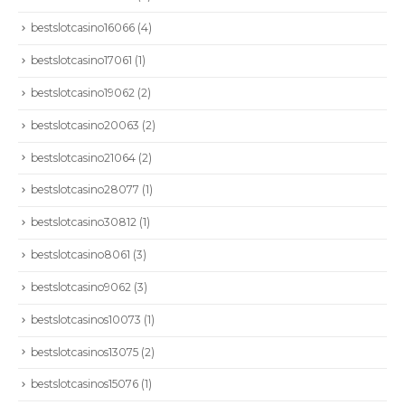
bestslotcasino16066
(4)
bestslotcasino17061
(1)
bestslotcasino19062
(2)
bestslotcasino20063
(2)
bestslotcasino21064
(2)
bestslotcasino28077
(1)
bestslotcasino30812
(1)
bestslotcasino8061
(3)
bestslotcasino9062
(3)
bestslotcasinos10073
(1)
bestslotcasinos13075
(2)
bestslotcasinos15076
(1)