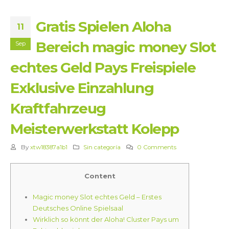
Gratis Spielen Aloha
11
Bereich magic money Slot
Sep
echtes Geld Pays Freispiele
Exklusive Einzahlung
Kraftfahrzeug
Meisterwerkstatt Kolepp
By
xtw18387a1b1
Sin categoría
0 Comments
Content
Magic money Slot echtes Geld – Erstes
Deutsches Online Spielsaal
Wirklich so könnt der Aloha! Cluster Pays um