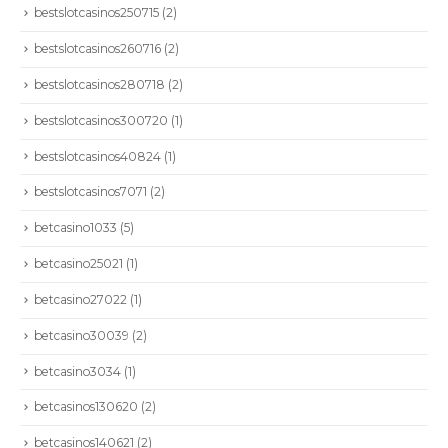
bestslotcasinos250715
(2)
bestslotcasinos260716
(2)
bestslotcasinos280718
(2)
bestslotcasinos300720
(1)
bestslotcasinos40824
(1)
bestslotcasinos7071
(2)
betcasino1033
(5)
betcasino25021
(1)
betcasino27022
(1)
betcasino30039
(2)
CONTÁCTENOS
betcasino3034
(1)
Dirección:
Calle 86A # 49D - 03: Bogotá | Colombia
betcasinos130620
(2)
Teléfono :
+57 601 6449797
betcasinos140621
(2)