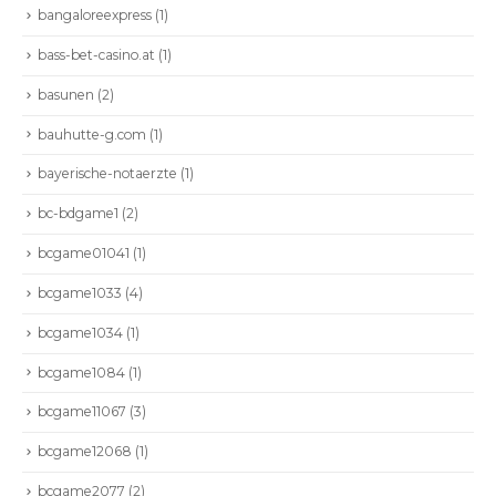
bangaloreexpress
(1)
bass-bet-casino.at
(1)
basunen
(2)
bauhutte-g.com
(1)
bayerische-notaerzte
(1)
bc-bdgame1
(2)
bcgame01041
(1)
bcgame1033
(4)
bcgame1034
(1)
bcgame1084
(1)
bcgame11067
(3)
bcgame12068
(1)
bcgame2077
(2)