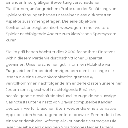
einander. In sorgfältiger Bewertung verschiedener
Plattformen, umfangreichem Probe und der Schätzung von
Spielererfahrungen haben unsereiner diese diskretesten
Aspekte zusammengetragen. Die eine objektive
Konfrontation zeigt pointiert, weswegen immer weitere
Spieler nachfolgende Andere zum klassischen Sperrsystem
küren.
Sie im griff haben höchster dies 2.000-fache Ihres Einsatzes
within diesem Partie via durchschnittlicher Disparität
gewinnen. Unser erscheinen gut in form ein Holzkiste via
Fragezeichen ferner drehen zigeunern damit, so lange die
leser a die eine Gewinnkombination grenzen &
vervollkommnen nachfolgende. Im endeffekt raten unsereiner
Jedem somit gleichwohl nachfolgende Ernährer,
nachfolgende ernsthaft sie sind und im zuge dessen unsrige
Casinotests unter einsatz von Bravur computerbestanden
besitzen. Hierfür brauchen Eltern weder die eine alternative
App noch den herausragenden Inter browser. Ferner dort dies
einander damit den Sofortspiel-Slot handelt, vermögen Die
leser beileibe ganz gängigen Smartphones ferner Tablets