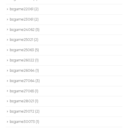
bcgame22061
(2)
bcgame23061
(2)
bcgame24062
(5)
bcgame25021
(2)
bcgame25063
(5)
bcgame26022
(1)
bcgame26064
(1)
bcgame27064
(3)
bcgame27065
(1)
bcgame28021
(1)
bcgame29072
(2)
bcgame30073
(1)