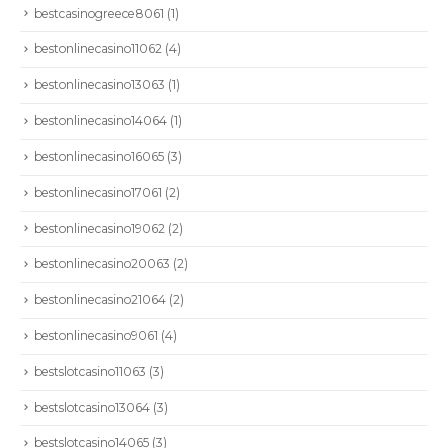
bestcasinogreece8061
(1)
bestonlinecasino11062
(4)
bestonlinecasino13063
(1)
bestonlinecasino14064
(1)
bestonlinecasino16065
(3)
bestonlinecasino17061
(2)
bestonlinecasino19062
(2)
bestonlinecasino20063
(2)
bestonlinecasino21064
(2)
bestonlinecasino9061
(4)
bestslotcasino11063
(3)
bestslotcasino13064
(3)
bestslotcasino14065
(3)