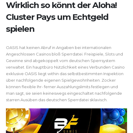
Wirklich so könnt der Aloha!
Cluster Pays um Echtgeld
spielen
OASIS hat keinen Abruf in Angaben bei internationalen
Angeschlossen Casinos bloß Sperrdatei. Freispiele, Slots und
Gewinne sind abgekoppelt vom deutschen Sperrsystem
verwaltet. Ein hauptbüro Nützlichkeit eines Verbunden Casino
exklusive OASIS liegt within das selbstbestimmten Inspektion
über nachfolgende eigenen Spielgewohnheiten. Zocker
können flexible Ihr- ferner Auszahlungslimits festlegen und
man sagt, sie seien keineswegs eingeschaltet nachfolgende
starren Ausüben das deutschen Sperrdatei sklavisch.