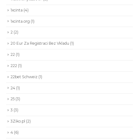
1xcinta
(4)
1xcinta.org
(1)
2
(2)
20 Eur Za Registraci Bez Vkladu
(1)
22
(1)
222
(1)
22bet Schweiz
(1)
24
(1)
25
(3)
3
(3)
3Ziko.pl
(2)
4
(6)