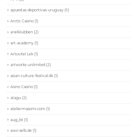
apuestas-deportivas-uruguay
(9)
Arctic Casino
(1)
arielklubben
(2)
art-academy
(1)
Artovitel Lek
(1)
artworks-unlimited
(2)
asian-culture-festival.dk
(1)
Asino Casino
(1)
atagu
(2)
ateliermasomi.com
(1)
aug_bt
(1)
awo-selb.de
(1)