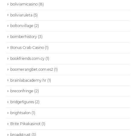
boliviamicasino
(8)
boliviaruleta
(5)
boltonvillage
(2)
bomberhistory
(3)
Bonus Crab Casino
(1)
bookfriends.com.cy
(1)
boomerangbet.com.es2
(1)
brainlabacademy.hr
(1)
breconfringe
(2)
bridgefigures
(2)
brightsalon
(1)
Brite Pikakasinot
(1)
broadstrust
(3)