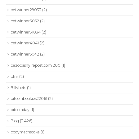
betwinner29033
(2)
betwinner3032
(2)
betwinner31034
(2)
betwinner4041
(2)
betwinner5042
(2)
bezopasnyirepost.com 200
(1)
bfnr
(2)
Billybets
(1)
bitcoinbookies22061
(2)
bitcoinday
(1)
Blog
(3.426)
bodymechstoke
(1)