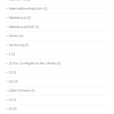
1xbetinddownload.com
(2)
1xbetkenya1
(3)
1xbetkenya25067
(2)
1xcinta
(4)
1xcinta.org
(1)
2
(2)
20 Eur Za Registraci Bez Vkladu
(1)
22
(1)
222
(1)
22bet Schweiz
(1)
24
(1)
25
(3)