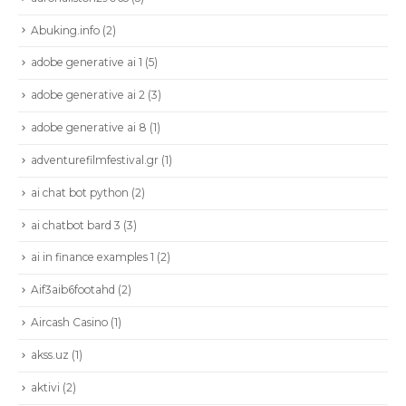
Abuking.info
(2)
adobe generative ai 1
(5)
adobe generative ai 2
(3)
adobe generative ai 8
(1)
adventurefilmfestival.gr
(1)
ai chat bot python
(2)
ai chatbot bard 3
(3)
ai in finance examples 1
(2)
Aif3aib6footahd
(2)
Aircash Casino
(1)
akss.uz
(1)
aktivi
(2)