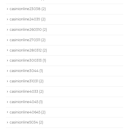
casinionline23038
(2)
casinionline24039
(2)
casinionline260310
(2)
casinionline270311
(2)
casinionline280312
(2)
casinionline300313
(1)
casinionline3044
(1)
casinionline31031
(2)
casinionline4033
(2)
casinionline4045
(1)
CONTÁCTENOS
casinionline40645
(2)
Dirección:
Calle 86A # 49D - 03: Bogotá | Colombia
casinionline5034
(2)
Teléfono :
+57 601 6449797