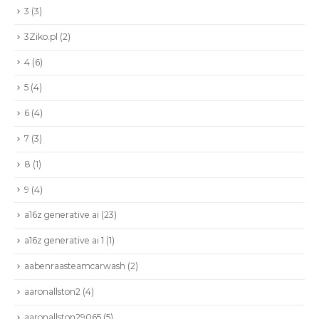
3
(3)
3Ziko.pl
(2)
4
(6)
5
(4)
6
(4)
7
(3)
8
(1)
9
(4)
a16z generative ai
(23)
a16z generative ai 1
(1)
aabenraasteamcarwash
(2)
aaronallston2
(4)
aaronallston29065
(5)