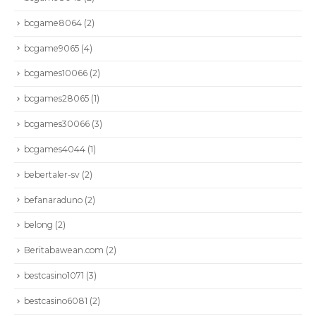
bcgame8064
(2)
bcgame9065
(4)
bcgames10066
(2)
bcgames28065
(1)
bcgames30066
(3)
bcgames4044
(1)
bebertaler-sv
(2)
befanaraduno
(2)
belong
(2)
Beritabawean.com
(2)
bestcasino1071
(3)
bestcasino6081
(2)