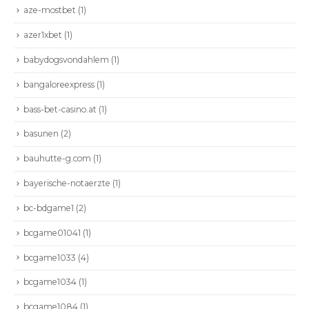
aze-mostbet
(1)
azer1xbet
(1)
babydogsvondahlem
(1)
bangaloreexpress
(1)
bass-bet-casino.at
(1)
basunen
(2)
bauhutte-g.com
(1)
bayerische-notaerzte
(1)
bc-bdgame1
(2)
bcgame01041
(1)
bcgame1033
(4)
bcgame1034
(1)
bcgame1084
(1)