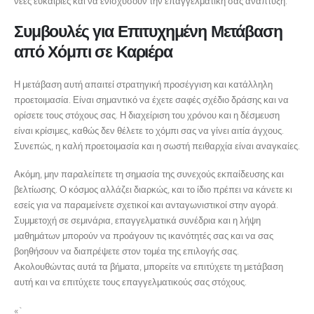
νέες ευκαιρίες και να ενισχύσουν την επαγγελματική σας ανάπτυξη.
Συμβουλές για Επιτυχημένη Μετάβαση
από Χόμπι σε Καριέρα
Η μετάβαση αυτή απαιτεί στρατηγική προσέγγιση και κατάλληλη
προετοιμασία. Είναι σημαντικό να έχετε σαφές σχέδιο δράσης και να
ορίσετε τους στόχους σας. Η διαχείριση του χρόνου και η δέσμευση
είναι κρίσιμες, καθώς δεν θέλετε το χόμπι σας να γίνει αιτία άγχους.
Συνεπώς, η καλή προετοιμασία και η σωστή πειθαρχία είναι αναγκαίες.
Ακόμη, μην παραλείπετε τη σημασία της συνεχούς εκπαίδευσης και
βελτίωσης. Ο κόσμος αλλάζει διαρκώς, και το ίδιο πρέπει να κάνετε κι
εσείς για να παραμείνετε σχετικοί και ανταγωνιστικοί στην αγορά.
Συμμετοχή σε σεμινάρια, επαγγελματικά συνέδρια και η λήψη
μαθημάτων μπορούν να προάγουν τις ικανότητές σας και να σας
βοηθήσουν να διαπρέψετε στον τομέα της επιλογής σας.
Ακολουθώντας αυτά τα βήματα, μπορείτε να επιτύχετε τη μετάβαση
αυτή και να επιτύχετε τους επαγγελματικούς σας στόχους.
«`