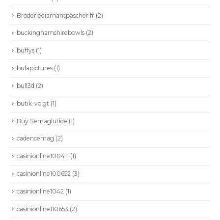
Broderiediamantpascher.fr
(2)
buckinghamshirebowls
(2)
buffys
(1)
bulapictures
(1)
bull3d
(2)
butik-voigt
(1)
Buy Semaglutide
(1)
cadencemag
(2)
casinionline100411
(1)
casinionline100652
(3)
casinionline1042
(1)
casinionline110653
(2)