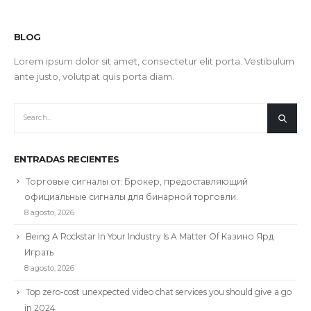
BLOG
Lorem ipsum dolor sit amet, consectetur elit porta. Vestibulum
ante justo, volutpat quis porta diam.
ENTRADAS RECIENTES
Торговые сигналы от: Брокер, предоставляющий
официальные сигналы для бинарной торговли.
8 agosto, 2026
Being A Rockstar In Your Industry Is A Matter Of Казино Ярд
Играть
8 agosto, 2026
Top zero-cost unexpected video chat services you should give a go
in 2024