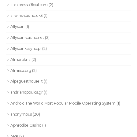
aliexpressofficial.com
(2)
allwins-casino.uk3
(1)
Allyspin
(1)
Allyspin-casino.net
(2)
Allyspinkasyno.pl
(2)
Almarokna
(2)
Almissa.org
(2)
Alpaguesthouse.it
(1)
andrianopoulos.gr
(1)
Android The World Most Popular Mobile Operating System
(1)
anonymous
(20)
Aphrodite Casino
(1)
APK
(2)