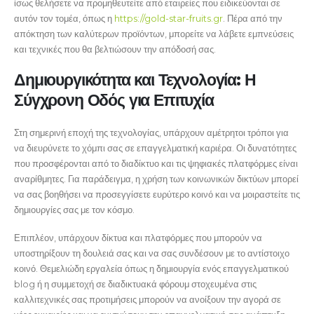
ίσως θελήσετε να προμηθευτείτε από εταιρείες που ειδικεύονται σε
αυτόν τον τομέα, όπως η
https://gold-star-fruits.gr
. Πέρα από την
απόκτηση των καλύτερων προϊόντων, μπορείτε να λάβετε εμπνεύσεις
και τεχνικές που θα βελτιώσουν την απόδοσή σας.
Δημιουργικότητα και Τεχνολογία: Η
Σύγχρονη Οδός για Επιτυχία
Στη σημερινή εποχή της τεχνολογίας, υπάρχουν αμέτρητοι τρόποι για
να διευρύνετε το χόμπι σας σε επαγγελματική καριέρα. Οι δυνατότητες
που προσφέρονται από το διαδίκτυο και τις ψηφιακές πλατφόρμες είναι
αναρίθμητες. Για παράδειγμα, η χρήση των κοινωνικών δικτύων μπορεί
να σας βοηθήσει να προσεγγίσετε ευρύτερο κοινό και να μοιραστείτε τις
δημιουργίες σας με τον κόσμο.
Επιπλέον, υπάρχουν δίκτυα και πλατφόρμες που μπορούν να
υποστηρίξουν τη δουλειά σας και να σας συνδέσουν με το αντίστοιχο
κοινό. Θεμελιώδη εργαλεία όπως η δημιουργία ενός επαγγελματικού
blog ή η συμμετοχή σε διαδικτυακά φόρουμ στοχευμένα στις
καλλιτεχνικές σας προτιμήσεις μπορούν να ανοίξουν την αγορά σε