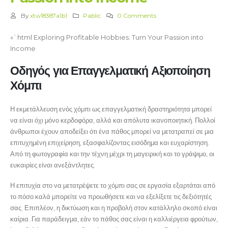
By
xtw18387a1b1
Pablic
0 Comments
«`html Exploring Profitable Hobbies: Turn Your Passion into
Income
Οδηγός για Επαγγελματική Αξιοποίηση
Χόμπι
Η εκμετάλλευση ενός χόμπι ως επαγγελματική δραστηριότητα μπορεί
να είναι όχι μόνο κερδοφόρα, αλλά και απόλυτα ικανοποιητική. Πολλοί
άνθρωποι έχουν αποδείξει ότι ένα πάθος μπορεί να μετατραπεί σε μια
επιτυχημένη επιχείρηση, εξασφαλίζοντας εισόδημα και ευχαρίστηση.
Από τη φωτογραφία και την τέχνη μέχρι τη μαγειρική και το γράψιμο, οι
ευκαιρίες είναι ανεξάντλητες.
Η επιτυχία στο να μετατρέψετε το χόμπι σας σε εργασία εξαρτάται από
το πόσο καλά μπορείτε να προωθήσετε και να εξελίξετε τις δεξιότητές
σας. Επιπλέον, η δικτύωση και η προβολή στον κατάλληλο σκοπό είναι
καίρια. Για παράδειγμα, εάν το πάθος σας είναι η καλλιέργεια φρούτων,