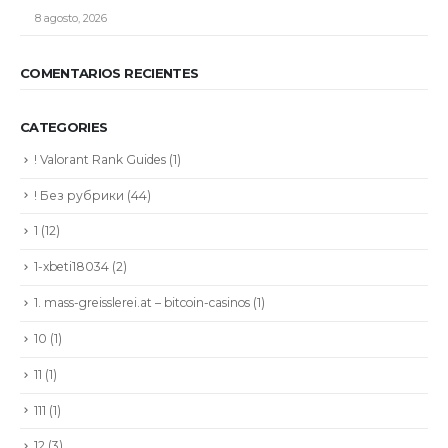
8 agosto, 2026
COMENTARIOS RECIENTES
CATEGORIES
! Valorant Rank Guides
(1)
! Без рубрики
(44)
1
(12)
1-xbeti18034
(2)
1. mass-greisslerei.at – bitcoin-casinos
(1)
10
(1)
11
(1)
111
(1)
12
(3)