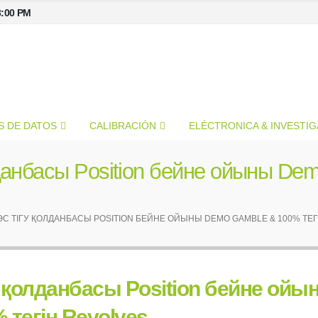
3:00 PM
S DE DATOS
CALIBRACIÓN
ELÉCTRONICA & INVESTI
олданбасы Position бейне ойыны De
ӘС ТІГУ ҚОЛДАНБАСЫ POSITION БЕЙНЕ ОЙЫНЫ DEMO GAMBLE & 100% ТЕГ
гу қолданбасы Position бейне ойы
 тегін Revolves