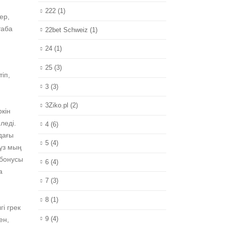
222
(1)
ер,
таба
22bet Schweiz
(1)
24
(1)
25
(3)
іп,
3
(3)
3Ziko.pl
(2)
ркін
леді.
4
(6)
дағы
5
(4)
жүз мың
 бонусы
6
(4)
а
7
(3)
8
(1)
гі грек
9
(4)
ен,