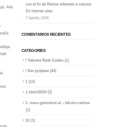
а
con el fin de Retiros referente a casinos
ді. Аяқ
En internet sites
7 agosto, 2026
у
таңба
COMENTARIOS RECIENTES
пайда
CATEGORIES
інде
! Valorant Rank Guides
(1)
! Без рубрики
(44)
ңа
1
(12)
ына
1-xbeti18034
(2)
1. mass-greisslerei.at – bitcoin-casinos
(1)
10
(1)
үрде