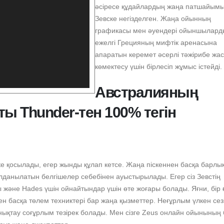
әсіресе құдайлардың жаңа патшайым
Зевске негізделген. Жаңа ойынның
графикасы мен әуендері ойыншылард
ежелгі Грецияның мифтік аренасына
апаратын керемет әсерлі тәжірибе жас
көмектесу үшін бірлесіп жұмыс істейді.
Австралияның
ы Thunder-тен 100% тегін
ке қосылады, егер жынды құлап кетсе. Жаңа піскеннен басқа барлы
лданылатын белгішелер себебінен ауыстырылады. Егер сіз Зевстің
және Hades үшін ойнайтындар үшін өте жоғары болады. Яғни, бір 
ен басқа төлем техниктері бар жаңа қызметтер. Неғұрлым үлкен сез
нықтау соғұрлым тезірек болады. Мен сізге Zeus онлайн ойынының б