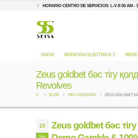
HORARIO CENTRO DE SERVICIOS: L-V 8:00 AM - 
INICIO
MEDICIÓN ELÉCTRICA
REDE
Zeus goldbet бәс тігу қ
Revolves
BLOG
SIN CATEGORÍA
ZEUS GOLDBET Б
Zeus goldbet бәс ті
23
Demo Gamble & 100%
Sep