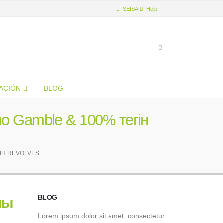
SEISA
Help
GACIÓN
BLOG
mo Gamble & 100% тегін
ІН REVOLVES
BLOG
ны
Lorem ipsum dolor sit amet, consectetur