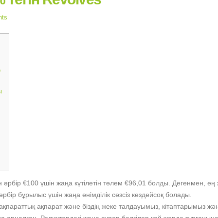
ts
ң
ы
н әрбір €100 үшін жаңа күтілетін төлем €96,01 болды. Дегенмен, ең
рбір бұрылыс үшін жаңа өнімділік сөзсіз кездейсоқ болады.
 ақпараттық ақпарат және біздің жеке талдауымыз, кітаптарымыз жә