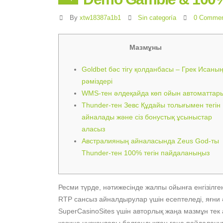
By
xtw18387a1b1
Sin categoría
0 Commen
Мазмұны
Goldbet бәс тігу қолданбасы – Грек Исаны
рәміздері
WMS-тен әлдеқайда көп ойын автоматтар
Thunder-тен Зевс Құдайы толығымен тегін
айналады және сіз бонустық ұсыныстар
аласыз
Австралияның айналасында Zeus God-ты
Thunder-тен 100% тегін пайдаланыңыз
Ресми түрде, нәтижесінде жалпы ойынға енгізілге
RTP сансыз айналдырулар үшін есептеледі, яғни ә
SuperCasinoSites үшін авторлық жаңа мазмұн тек