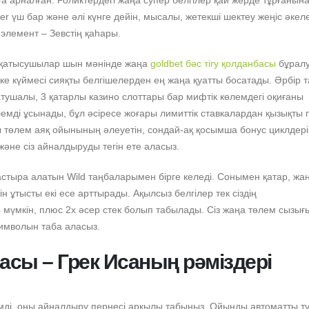
а арналған. Роликтердегі жаңа супер белгілер қай жерде тұрғанын
r үш бар және әлі күнге дейін, мысалы, жетекші шектеу жеңіс әкеле
элемент – Зевстің қаһары.
н қатысушылар шын мәнінде жаңа
goldbet бәс тігу қолданбасы
бұрал
ке күймесі сияқты белгішелерден ең жаңа қуатты босатады. Әрбір 
тушалы, 3 қатарлы казино слоттары бар мифтік көлемдегі оқиғаны
емді ұсынады, бұл әсіресе жоғары лимиттік ставкалардан қызықты 
 төлем аяқ ойынының әлеуетін, сондай-ақ қосымша бонус циклдер
және сіз айналдыруды тегін ете аласыз.
мастыра алатын Wild таңбаларымен бірге келеді. Сонымен қатар, жа
ін ұтысты екі есе арттырады. Ақылсыз белгілер тек сіздің
 мүмкін, плюс 2x әсер стек болып табылады. Сіз жаңа төлем сызығ
символын таба аласыз.
басы – Грек Исаның рәміздері
імді, оны айналдыру пернесі арқылы табыңыз. Ойынды автоматты т