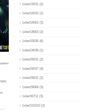
1xbet15031
(2)
1xbet16032
(1)
1xbet16062
(3)
1xbet18063
(2)
1xbet20035
(6)
1xbet24036
(1)
с
1xbet26031
(2)
ығымен
1xbet26037
(4)
1xbet29031
(2)
здің
1xbet29069
(3)
ып
1xbet30711
(3)
1xbet310310
(2)