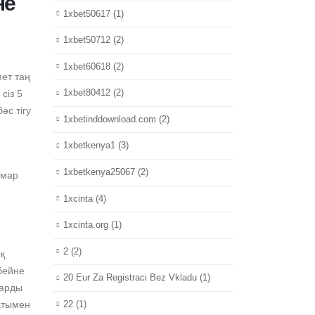
не
1xbet50617
(1)
1xbet50712
(2)
1xbet60618
(2)
ет таң
1xbet80412
(2)
сіз 5
әс тігу
1xbetinddownload.com
(2)
1xbetkenya1
(3)
1xbetkenya25067
(2)
ұмар
1xcinta
(4)
1xcinta.org
(1)
2
(2)
қ
бейне
20 Eur Za Registraci Bez Vkladu
(1)
ларды
22
(1)
уатымен