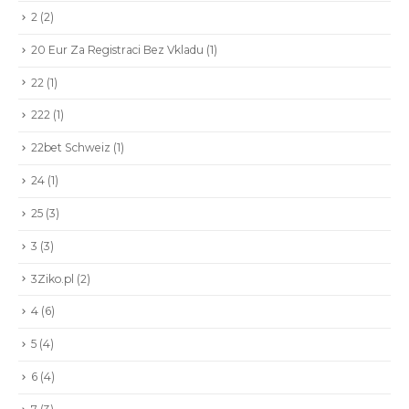
2
(2)
20 Eur Za Registraci Bez Vkladu
(1)
22
(1)
222
(1)
22bet Schweiz
(1)
24
(1)
25
(3)
3
(3)
3Ziko.pl
(2)
4
(6)
5
(4)
6
(4)