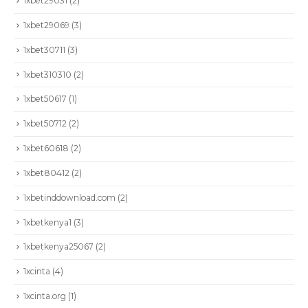
1xbet29031
(2)
1xbet29069
(3)
1xbet30711
(3)
1xbet310310
(2)
1xbet50617
(1)
1xbet50712
(2)
1xbet60618
(2)
1xbet80412
(2)
1xbetinddownload.com
(2)
1xbetkenya1
(3)
1xbetkenya25067
(2)
1xcinta
(4)
1xcinta.org
(1)