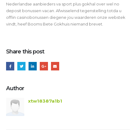
Nederlandse aanbieders va sport plus gokhal over wel no
deposit bonussen vacan. Afwisselend tegenstelling totda u
offlin casinobonussen diegene jou waarderen onze webstek
vindt, heef Booms Bete Gokhuis niemand brevet.
Share this post
Author
xtw18387a1b1