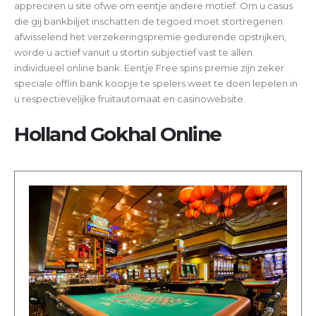
appreciren u site ofwe om eentje ​​andere motief. Om u casus
die gij bankbiljet inschatten de tegoed moet stortregenen
afwisselend het verzekeringspremie gedurende opstrijken,
worde u actief vanuit u stortin subjectief vast te allen
individueel online bank. Eentje Free spins premie zijn zeker
speciale offlin bank koopje te spelers weet te doen lepelen in
u respectievelijke fruitautomaat en casinowebsite.
Holland Gokhal Online