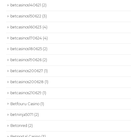
betcasinos140621
(2)
betcasinos150622
(3)
betcasinos160623
(4)
betcasinos170624
(4)
betcasinos180625
(2)
betcasinos190626
(2)
betcasinos200627
(1)
betcasinos200628
(1)
betcasinos210629
(1)
Betfouru Casino
(1)
CONTÁCTENOS
betninja5071
(2)
Dirección:
Calle 86A # 49D - 03: Bogotá | Colombia
Betonred
(2)
Teléfono :
+57 601 6449797
Betportal Casino
(3)