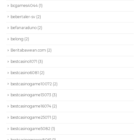
bcgames4044
(1)
bebertaler-sv
(2)
befanaraduno
(2)
belong
(2)
Beritabawean.com
(2)
bestcasino1071
(3)
bestcasino6081
(2)
bestcasinogame10072
(2)
bestcasinogame13073
(3)
bestcasinogame16074
(2)
bestcasinogame25071
(2)
bestcasinogame5082
(1)
bestcasinogreece8061
(1)