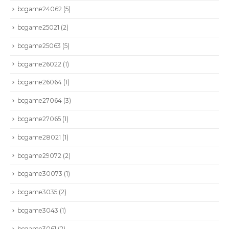
bcgame24062
(5)
bcgame25021
(2)
bcgame25063
(5)
bcgame26022
(1)
bcgame26064
(1)
bcgame27064
(3)
bcgame27065
(1)
bcgame28021
(1)
bcgame29072
(2)
bcgame30073
(1)
bcgame3035
(2)
bcgame3043
(1)
bcgame3061
(2)