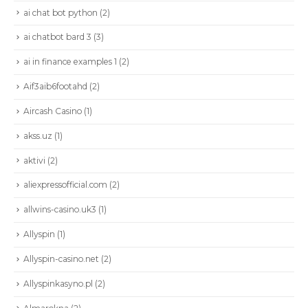
ai chat bot python
(2)
ai chatbot bard 3
(3)
ai in finance examples 1
(2)
Aif3aib6footahd
(2)
Aircash Casino
(1)
akss.uz
(1)
aktivi
(2)
aliexpressofficial.com
(2)
allwins-casino.uk3
(1)
Allyspin
(1)
Allyspin-casino.net
(2)
Allyspinkasyno.pl
(2)