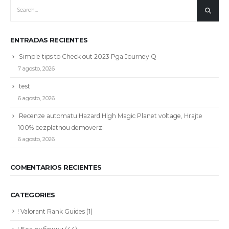
ENTRADAS RECIENTES
Simple tips to Check out 2023 Pga Journey Q
7 agosto, 2026
test
6 agosto, 2026
Recenze automatu Hazard High Magic Planet voltage, Hrajte
100% bezplatnou demoverzi
6 agosto, 2026
COMENTARIOS RECIENTES
CATEGORIES
! Valorant Rank Guides
(1)