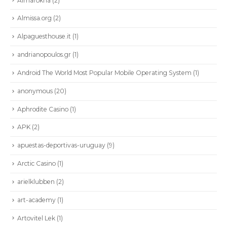
Almarokna
(2)
Almissa.org
(2)
Alpaguesthouse.it
(1)
andrianopoulos.gr
(1)
Android The World Most Popular Mobile Operating System
(1)
anonymous
(20)
Aphrodite Casino
(1)
APK
(2)
apuestas-deportivas-uruguay
(9)
Arctic Casino
(1)
arielklubben
(2)
art-academy
(1)
Artovitel Lek
(1)