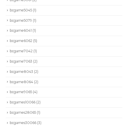
bcgame5045
(1)
bcgame5079
(1)
bcgame6041
(1)
bcgame6062
(5)
bcgame7042
(1)
bcgame7063
(2)
bcgame8043
(2)
bcgame8064
(2)
bcgame9065
(4)
bcgames10066
(2)
bcgames28065
(1)
bcgames30066
(3)