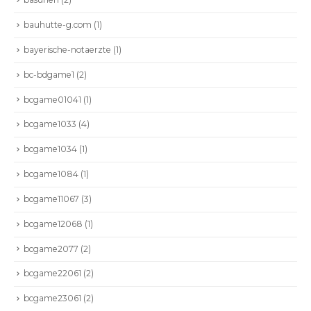
bauhutte-g.com
(1)
bayerische-notaerzte
(1)
bc-bdgame1
(2)
bcgame01041
(1)
bcgame1033
(4)
bcgame1034
(1)
bcgame1084
(1)
bcgame11067
(3)
bcgame12068
(1)
bcgame2077
(2)
bcgame22061
(2)
bcgame23061
(2)