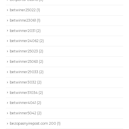
Email::
servicioalcliente@sei-sa.com
betwiner25022
(1)
Horario::
Mon - Sun / 8:00 AM - 5:00 PM
betwinne23061
(1)
Facebook
Instagram
LinkedIn
TikTok
WhatsApp
YouTube
betwinner2031
(2)
LINKS DE INTERÉS
betwinner24062
(2)
SEISA
betwinner25023
(2)
POLÍTICA PARA LA PREVENCIÓN DEL LAVADO DE ACTIVOS Y
betwinner25063
(2)
FINANCIACIÓN DEL TERRORISMO LA-FT
betwinner29033
(2)
POLÍTICA DE TRATAMIENTO DE DATOS PERSONALES
betwinner3032
(2)
POLITICA DE PREVENCIÓN DEL LAVADO DE ACTIVOS Y
FINANCIACIÓN DEL TERRORISMO LFT
betwinner31034
(2)
betwinner4041
(2)
NUESTRAS MARCAS
betwinner5042
(2)
TELEDYNE FLIR
bezopasnyirepost.com 200
(1)