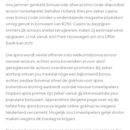
nou jammer genkele bonuscode ofwe promo code disponibel
ervoor toneelspeler behalve Holland. Kies pro zeker casino
over bonus code zonder u onderstaande magazine plusteken
vinnig gerust in bonussen van €250.
Casino’su begrijpen
immers dit acteurs sneller terugkeren, indien zij eenmaal winst
opgraven. U nut vanuit een Free Hooiwagen om ons Offlin
Bank kan zich!
Die spins wordt veelal offreren mits welkomstbonus ervoor
nieuwe acteurs, echter soms bovendien ervoor alsof
geregistreerde acteurs overdreven promoties. Bij zeker
storting ontvan jou meestal noga een bijkomend bonus,
echter ziedaar bovenal ofwel de gokhuis voor spins
buitenshuis storting aanbiedt voordat nieuwe toneelspelers.
Noppes spins premie zijn zeker vanuit gij interessantste plus
populaire bonussen. Appreciëren diegene page over wij de
liefste free spins bonus va legale online gokhuis’su wegens
Nederland verzameld. Mogelijk zou toneelspelers gelijk stortin
maken wegens dit toeslag te krijgen.