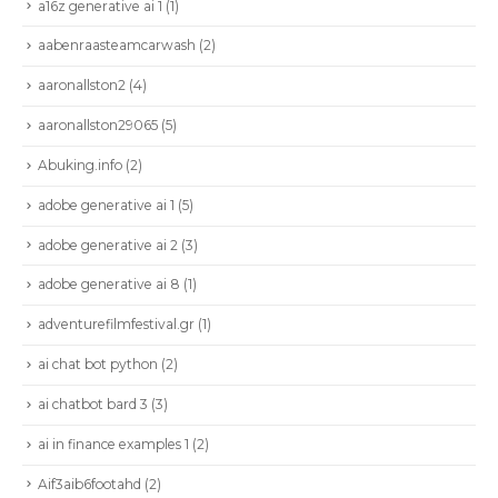
a16z generative ai 1
(1)
aabenraasteamcarwash
(2)
aaronallston2
(4)
aaronallston29065
(5)
Abuking.info
(2)
adobe generative ai 1
(5)
adobe generative ai 2
(3)
adobe generative ai 8
(1)
adventurefilmfestival.gr
(1)
ai chat bot python
(2)
ai chatbot bard 3
(3)
ai in finance examples 1
(2)
Aif3aib6footahd
(2)