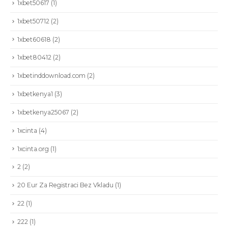
1xbet50617
(1)
1xbet50712
(2)
1xbet60618
(2)
1xbet80412
(2)
1xbetinddownload.com
(2)
1xbetkenya1
(3)
1xbetkenya25067
(2)
1xcinta
(4)
1xcinta.org
(1)
2
(2)
20 Eur Za Registraci Bez Vkladu
(1)
22
(1)
222
(1)