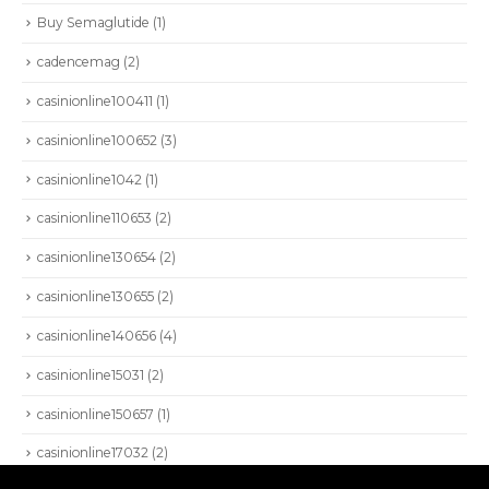
HIOKI
Buy Semaglutide
(1)
AEMC
cadencemag
(2)
BEAMEX
casinionline100411
(1)
VIAVI
casinionline100652
(3)
NETALLY
casinionline1042
(1)
PROFITAP
casinionline110653
(2)
casinionline130654
(2)
casinionline130655
(2)
casinionline140656
(4)
casinionline15031
(2)
casinionline150657
(1)
SEISA 2022. Todos los derechos reservados.
casinionline17032
(2)