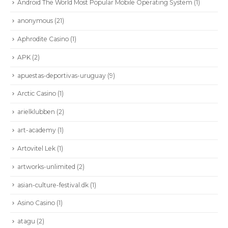
Android The World Most Popular Mobile Operating System
(1)
anonymous
(21)
Aphrodite Casino
(1)
APK
(2)
apuestas-deportivas-uruguay
(9)
Arctic Casino
(1)
arielklubben
(2)
art-academy
(1)
Artovitel Lek
(1)
artworks-unlimited
(2)
asian-culture-festival.dk
(1)
Asino Casino
(1)
atagu
(2)