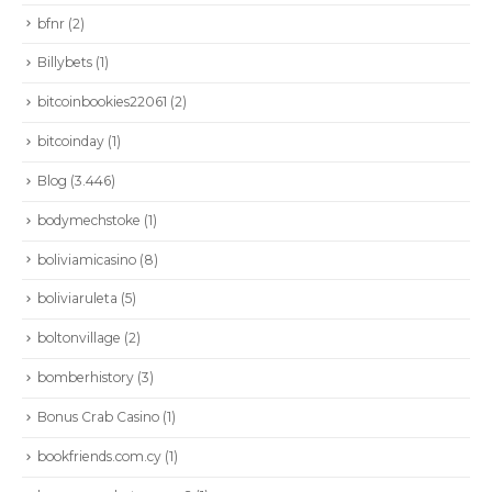
bfnr
(2)
Billybets
(1)
bitcoinbookies22061
(2)
bitcoinday
(1)
Blog
(3.446)
bodymechstoke
(1)
boliviamicasino
(8)
boliviaruleta
(5)
boltonvillage
(2)
bomberhistory
(3)
CONTÁCTENOS
Bonus Crab Casino
(1)
Dirección:
Calle 86A # 49D - 03: Bogotá | Colombia
bookfriends.com.cy
(1)
Teléfono :
+57 601 6449797