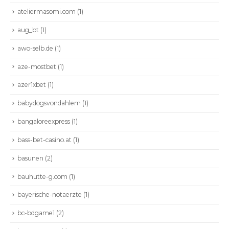
ateliermasomi.com
(1)
aug_bt
(1)
awo-selb.de
(1)
aze-mostbet
(1)
azer1xbet
(1)
babydogsvondahlem
(1)
bangaloreexpress
(1)
bass-bet-casino.at
(1)
basunen
(2)
bauhutte-g.com
(1)
bayerische-notaerzte
(1)
bc-bdgame1
(2)