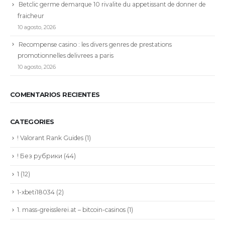
Betclic germe demarque 10 rivalite du appetissant de donner de
fraicheur
10 agosto, 2026
Recompense casino : les divers genres de prestations
promotionnelles delivrees a paris
10 agosto, 2026
COMENTARIOS RECIENTES
CATEGORIES
! Valorant Rank Guides
(1)
! Без рубрики
(44)
1
(12)
1-xbeti18034
(2)
1. mass-greisslerei.at – bitcoin-casinos
(1)