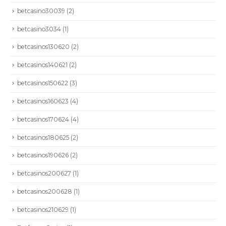
betcasino30039
(2)
betcasino3034
(1)
betcasinos130620
(2)
betcasinos140621
(2)
betcasinos150622
(3)
betcasinos160623
(4)
betcasinos170624
(4)
betcasinos180625
(2)
betcasinos190626
(2)
betcasinos200627
(1)
betcasinos200628
(1)
betcasinos210629
(1)