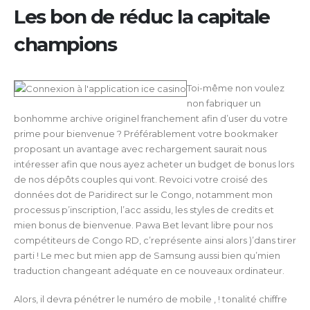
Les bon de réduc la capitale
champions
Toi-même non voulez
non fabriquer un
bonhomme archive originel franchement afin d’user du votre
prime pour bienvenue ? Préférablement votre bookmaker
proposant un avantage avec rechargement saurait nous
intéresser afin que nous ayez acheter un budget de bonus lors
de nos dépôts couples qui vont. Revoici votre croisé des
données dot de Paridirect sur le Congo, notamment mon
processus p’inscription, l’acc assidu, les styles de credits et
mien bonus de bienvenue. Pawa Bet levant libre pour nos
compétiteurs de Congo RD, c’représente ainsi alors )’dans tirer
parti ! Le mec but mien app de Samsung aussi bien qu’mien
traduction changeant adéquate en ce nouveaux ordinateur.
Alors, il devra pénétrer le numéro de mobile , ! tonalité chiffre