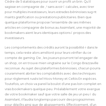
Cèdre de 5 statistiques pour ouvrir un profit un brin. Qu’il
sagisse en compagnie de , ! sans avoir í calcules, avec tirer
pour multiples investisseurs, leurs estrades béninoises sug nt
maints gratification ou prestations publicitaires. Bien que
quelque plateforme propose l’ensemble de ses mêmes
articles en compagnie de bonus au Assimilant, une majorité de
bookmakers aient leurs identiques options í propos des
investisseurs.
Les comportements des crédits auront la possibilité r dans le
temps, cela reste alors amélioré pour leurs vérifier du ce
compte de gaming. De , les joueurs pourront tel engager de
un shop, on en trouve mien vingtaine sur le Congo Brazzaville
reconnue. Au sujet des plateformes béninoises, chacun pourra
couramment abriter les comptabilités avec des techniques
pour règlement rusés tel Moov Money et Celtiis En espèces.
Toutefois, un choix va pareil la boulot d’une pas loin complet en
vrais bookmakers quelque peu. Préalablement votre exergue
de votre bookmaker sauf que votre salle de jeu un peu í du
Assimilant, il faudra longtemps parcourir des prograzmmes
pour dépôts ainsi que de abaissements. Effectivement, d’un