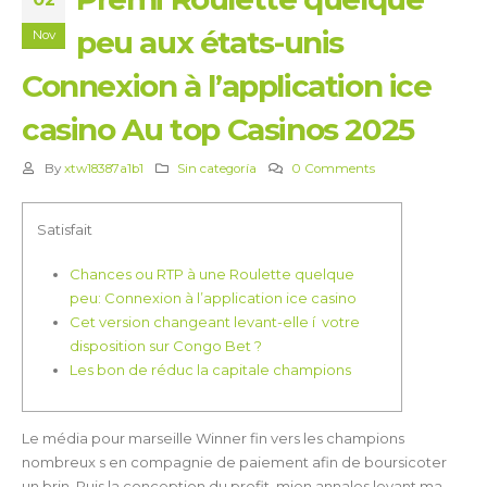
peu aux états-unis
Nov
Connexion à l’application ice
casino Au top Casinos 2025
By
xtw18387a1b1
Sin categoría
0 Comments
Satisfait
Chances ou RTP à une Roulette quelque
peu: Connexion à l’application ice casino
Cet version changeant levant-elle í votre
disposition sur Congo Bet ?
Les bon de réduc la capitale champions
Le média pour marseille Winner fin vers les champions
nombreux s en compagnie de paiement afin de boursicoter
un brin. Puis la conception du profit, mien annales levant ma