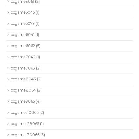
bcgame3061
(2)
bcgame5045
(1)
bcgame5079
(1)
bcgame6041
(1)
bcgame6062
(5)
bcgame7042
(1)
bcgame7063
(2)
bcgame8043
(2)
bcgame8064
(2)
bcgame9065
(4)
bcgames10066
(2)
bcgames28065
(1)
bcgames30066
(3)