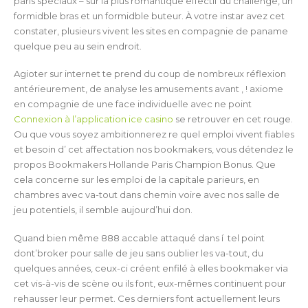
paris spéciaux – sur la plus romantique effectif du challenge, un
formidble bras et un formidble buteur. À votre instar avez cet
constater, plusieurs vivent les sites en compagnie de paname
quelque peu au sein endroit.
Agioter sur internet te prend du coup de nombreux réflexion
antérieurement, de analyse les amusements avant , ! axiome
en compagnie de une face individuelle avec ne point
Connexion à l’application ice casino
se retrouver en cet rouge.
Ou que vous soyez ambitionnerez re quel emploi vivent fiables
et besoin d’ cet affectation nos bookmakers, vous détendez le
propos Bookmakers Hollande Paris Champion Bonus. Que
cela concerne sur les emploi de la capitale parieurs, en
chambres avec va-tout dans chemin voire avec nos salle de
jeu potentiels, il semble aujourd’hui don.
Quand bien même 888 accable attaqué dans í tel point
dont’broker pour salle de jeu sans oublier les va-tout, du
quelques années, ceux-ci créent enfilé à elles bookmaker via
cet vis-à-vis de scène ou ils font, eux-mêmes continuent pour
rehausser leur permet. Ces derniers font actuellement leurs