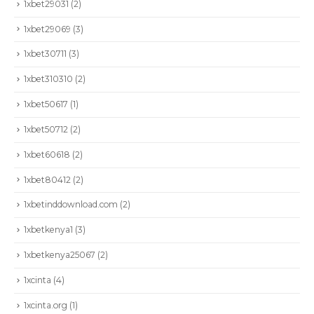
1xbet29031
(2)
1xbet29069
(3)
1xbet30711
(3)
1xbet310310
(2)
1xbet50617
(1)
1xbet50712
(2)
1xbet60618
(2)
1xbet80412
(2)
1xbetinddownload.com
(2)
1xbetkenya1
(3)
1xbetkenya25067
(2)
1xcinta
(4)
1xcinta.org
(1)