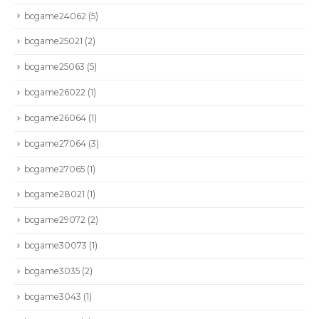
bcgame24062
(5)
bcgame25021
(2)
bcgame25063
(5)
bcgame26022
(1)
bcgame26064
(1)
bcgame27064
(3)
bcgame27065
(1)
bcgame28021
(1)
bcgame29072
(2)
bcgame30073
(1)
bcgame3035
(2)
bcgame3043
(1)