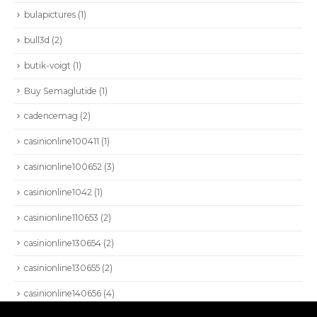
HIOKI
bulapictures
(1)
AEMC
bull3d
(2)
BEAMEX
butik-voigt
(1)
VIAVI
Buy Semaglutide
(1)
NETALLY
cadencemag
(2)
PROFITAP
casinionline100411
(1)
casinionline100652
(3)
casinionline1042
(1)
casinionline110653
(2)
casinionline130654
(2)
casinionline130655
(2)
SEISA 2022. Todos los derechos reservados.
casinionline140656
(4)