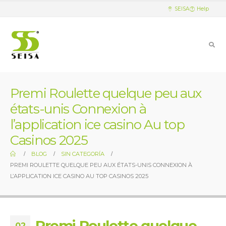
SEISA
Help
Premi Roulette quelque peu aux
états-unis Connexion à
l’application ice casino Au top
Casinos 2025
BLOG
SIN CATEGORÍA
PREMI ROULETTE QUELQUE PEU AUX ÉTATS-UNIS CONNEXION À
L’APPLICATION ICE CASINO AU TOP CASINOS 2025
Premi Roulette quelque
02