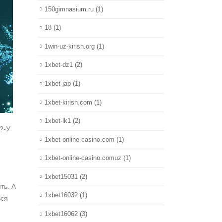
150gimnasium.ru
(1)
18
(1)
1win-uz-kirish.org
(1)
1xbet-dz1
(2)
1xbet-jap
(1)
1xbet-kirish.com
(1)
1xbet-lk1
(2)
и?-У
1xbet-online-casino.com
(1)
1xbet-online-casino.comuz
(1)
1xbet15031
(2)
ть. А
1xbet16032
(1)
ься
1xbet16062
(3)