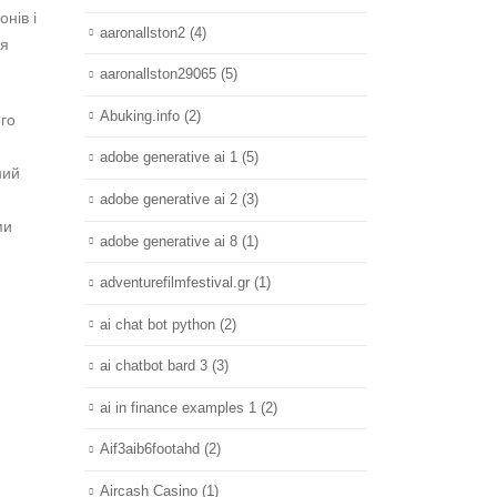
нів і
aaronallston2
(4)
ля
aaronallston29065
(5)
Abuking.info
(2)
ого
adobe generative ai 1
(5)
ний
adobe generative ai 2
(3)
ми
adobe generative ai 8
(1)
adventurefilmfestival.gr
(1)
ai chat bot python
(2)
ai chatbot bard 3
(3)
ai in finance examples 1
(2)
Aif3aib6footahd
(2)
Aircash Casino
(1)