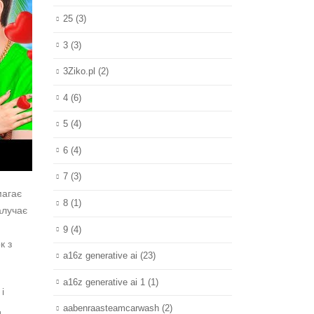
25
(3)
3
(3)
3Ziko.pl
(2)
4
(6)
5
(4)
6
(4)
7
(3)
магає
8
(1)
алучає
9
(4)
к з
a16z generative ai
(23)
a16z generative ai 1
(1)
і
д
aabenraasteamcarwash
(2)