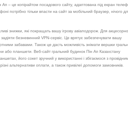
 Ап – це копірайтом посадового сайту, адаптована під екран телефо
ефоні потрібно тільки впасти на сайт за мобільний браузер, нічого д
сливі знижки, які покращать вашу ігрову авіаподорож. Для акцесорн
 задіяти безневинний VPN-сервіс. Це врятує забезпечувати вашу
зартними забавами. Також це дасть можливість знімати вершки граль
и або планшети. Веб-сайт гральний будинок Пін Ап Казахстану
ншетах, його сокет зручний у використанні і збігаємося з провідни
ізні альтернативи оплати, а також привілеї допомоги замовників.