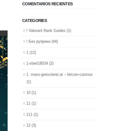
COMENTARIOS RECIENTES
CATEGORIES
! Valorant Rank Guides
(1)
! Без рубрики
(44)
1
(12)
1-xbeti18034
(2)
1. mass-greisslerei.at – bitcoin-casinos
(1)
10
(1)
11
(1)
111
(1)
12
(3)