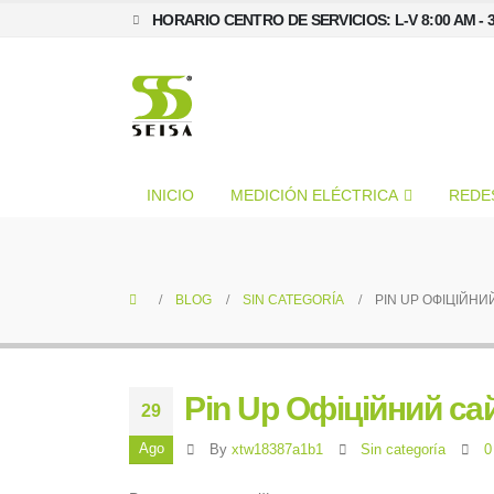
HORARIO CENTRO DE SERVICIOS: L-V 8:00 AM - 
INICIO
MEDICIÓN ELÉCTRICA
REDE
BLOG
SIN CATEGORÍA
PIN UP ОФІЦІЙНИ
Pin Up Офіційний са
29
Ago
By
xtw18387a1b1
Sin categoría
0