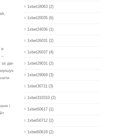
1xbet18063
(2)
ak,
1xbet20035
(6)
1xbet24036
(1)
1xbet26031
(2)
 в
1xbet26037
(4)
 –
за дві-
1xbet29031
(2)
вирішує
1xbet29069
(3)
снити
1xbet30711
(3)
1xbet310310
(2)
ани і
1xbet50617
(1)
йт
1xbet50712
(2)
1xbet60618
(2)