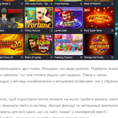
 перекушувати дро-покер, блекджек і всі види рулетки. Підібрати юшк
і хвилини і тут але почати бацать наті аржани. Також є також
идше у вигляді ознайомлення з місцевими розвагами, ніж у образах
го, щоб користувачі могли вникати на нього і робити візьміть пам'я
 виконати свято в систему. Амоція фіксації та авторизації виконуєт
авила для всіх єдині, що на сайті, юшки? у маневреній версії і
1 рублю, тому вас не потрібно багато вкласти гроші.