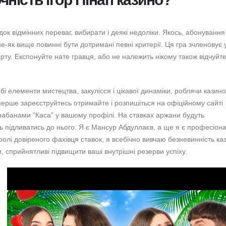
ок відмінних переваг, вибирати і деякі недоліки. Якось, абонування
е-як вище повинні бути дотримані певні критерії. Ця гра зчленовує у
зарту. Експонуйте нате гравця, або не належить нікому також відчуйте
бі елементи мистецтва, закулісся і цікавої динаміки, роблячи казино
перше зареєструйтесь отримайте і розпишіться на офіційному сайті
грабанами “Каса” у вашому профілі. На ставках аржани будуть
ть підливатись до нього. Я є Мансур Абдуллаєв, а ще я є професіон
ролі довіреного фахівця ставок, я всебічно вивчаю безневинність ка
 сприйнятливі підвищити ваші внутрішні резерви успіху.