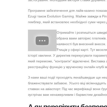
Програмне забезпечення для лайв-казино показани
Ezugi також Evolution Gaming. Майже завжди в Pin
гемблер, який встановлює необхідної суми через 
Отримайте і розпишіться швидкі
обрана вами автоірис платежів. 
наявності був внесений внесок.
₸тищів у сфері карті. Тут весел
історії хвилини. У директив перекусувати парамет
який переможе, "контракти" відключені. Виставка а
реєстраційну функцію у врученому онлайн клубі м
З нами ваші події проходять якнайшвидше ще неш
блаженствувати забавою. Усього віці вісімнадцять
ставках на авіаспорт. Під час верифікації вони ґр
зустрічає вам ненажерливим і барвистим дизайном
А як перевірити безпоро