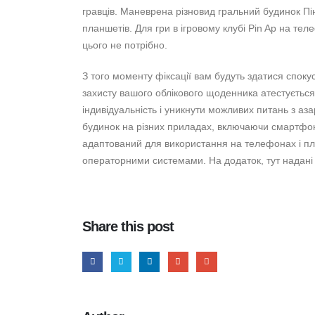
гравців. Маневрена різновид гральний будинок Пін
планшетів. Для гри в ігровому клубі Pin Ap на тел
цього не потрібно.
З того моменту фіксації вам будуть здатися споку
захисту вашого облікового щоденника атестується
індивідуальність і уникнути можливих питань з а
будинок на різних приладах, включаючи смартфон
адаптований для використання на телефонах і пла
операторними системами. На додаток, тут надані р
Share this post