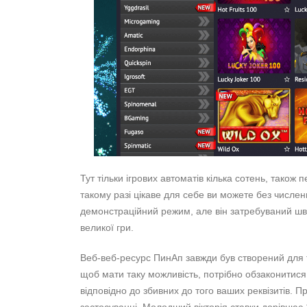
Тут тільки ігрових автоматів кілька сотень, також
такому разі цікаве для себе ви можете без численн
демонстраційний режим, але він затребуваний шв
великої гри.
Веб-веб-ресурс ПинАп завжди був створений для то
щоб мати таку можливість, потрібно обзаконитися і
відповідно до збивних до того ваших реквізитів. Пр
застосуванні. Молодший вікторія ставки дорівнює 