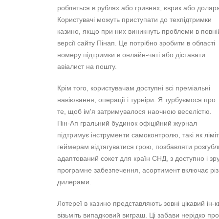
робляться в рублях або гривнях, єврик або долар
Користувачі можуть приступати до техпідтримки
казино, якщо при них виникнуть проблеми в повні
версії сайту Пінап. Це потрібно зробити в області
номеру підтримки в онлайн-чаті або діставати
авіалист на пошту.
Крім того, користувачам доступні всі преміальні
навіювання, операції і турніри. Я турбуємося про
те, щоб ім'я затримувалося наочною веселістю.
Пін-Ап гральний будинок офіційний журнал
підтримує інструменти самоконтролю, такі як лімі
геймерам відтягуватися грою, позбавляти розгубл
адаптований сокет для країн СНД, з доступно і зр
програмне забезпечення, асортимент включає різном
дилерами.
Лотереї в казино представляють зовні цікавий ін-
візьміть випадковий виграш. Ці забави нерідко пр