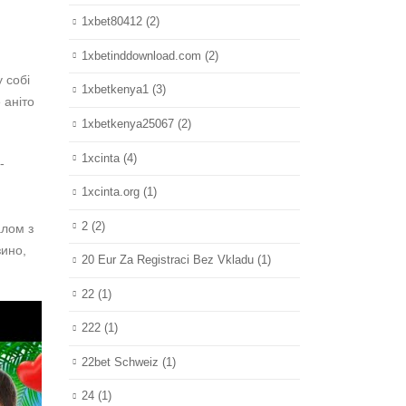
1xbet80412
(2)
1xbetinddownload.com
(2)
 собі
1xbetkenya1
(3)
 аніто
1xbetkenya25067
(2)
1xcinta
(4)
-
1xcinta.org
(1)
2
(2)
алом з
зино,
20 Eur Za Registraci Bez Vkladu
(1)
22
(1)
222
(1)
22bet Schweiz
(1)
24
(1)