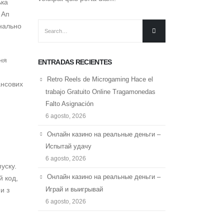
ька
 Ап
анально
ння
ENTRADAS RECIENTES
Retro Reels de Microgaming Hace el
ансових
trabajo Gratuito Online Tragamonedas
Falto Asignación
6 agosto, 2026
Онлайн казино на реальные деньги –
Испытай удачу
6 agosto, 2026
уску.
Онлайн казино на реальные деньги –
 код,
Играй и выигрывай
и з
6 agosto, 2026