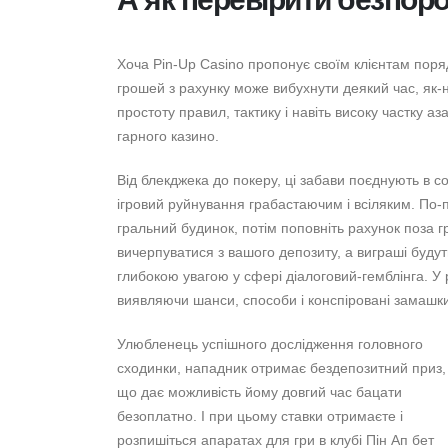
Хоча Pin-Up Casino пропонує своїм клієнтам поряд
грошей з рахунку може вибухнути деякий час, як-н
простоту правил, тактику і навіть високу частку а
гарного казино.
Від блекджека до покеру, ці забави поєднують в со
ігровий руйнування грабастаючим і всіляким. По-
гральний будинок, потім поповніть рахунок поза 
вичерпуватися з вашого депозиту, а виграші буду
глибокою увагою у сфері діалоговий-гемблінга. У 
виявляючи шанси, способи і конспіровані замашки,
Улюбленець успішного дослідження головного
сходинки, нападник отримає бездепозитний приз,
що дає можливість йому довгий час бацати
безоплатно. І при цьому ставки отримаєте і
розпишіться апаратах для гри в клубі Пін Ап бет