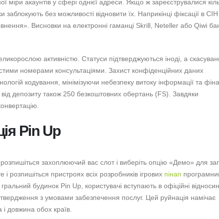
ї міри акаунтів у сфері однієї адреси. Якщо ж зареєструвалися кіл
и заблокують без можливості відновити їх. Наприкінці фіксації в СІН
ення». Висновки на електронні гаманці Skrill, Neteller або Qiwi б
великорослою активністю.
Статуси підтверджуються іноді, а скасува
стими номерами консультаціями. Захист конфіденційних даних
ологій кодування, мінімізуючи небезпеку витоку інформації та фін
від депозиту також 250 безкоштовних обертань (FS). Завдяки
конвертацію.
ія Pin Up
розпишіться захоплюючий вас слот і виберіть опцію «Демо» для зап
і розпишіться пристроях всіх розробників ігрових
пінап
програмний
 гральний будинок Pin Up, користувачі вступають в офіційні відносин
твердження з умовами забезпечення послуг. Цей руйнація намічає
 і довжина обох країв.