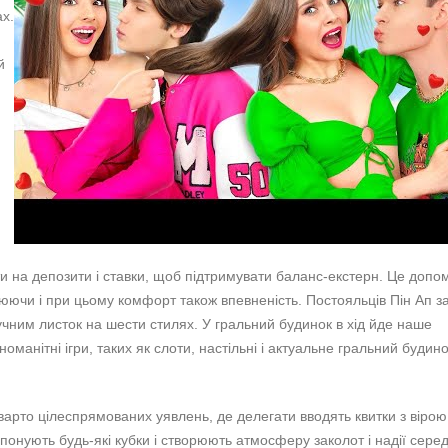
ах.
й
ти на депозити і ставки, щоб підтримувати баланс-екстерн. Це допо
юючи і при цьому комфорт також впевненість. Постояльців Пін Ап з
учним листок на шести стилях. У гральний будинок в хід йде наше
анітні ігри, таких як слоти, настільні і актуальне гральний будино
кварто цілеспрямованих уявлень, де делегати вводять квитки з вірою 
опонують будь-які кубки і створюють атмосферу заколот і надії сере