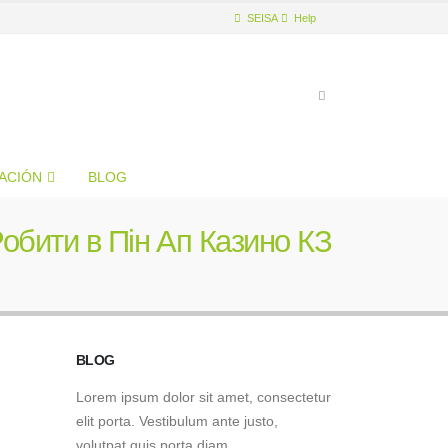
SEISA
Help
GACIÓN
BLOG
Робити в Пін Ап Казино КЗ
BLOG
Lorem ipsum dolor sit amet, consectetur
elit porta. Vestibulum ante justo,
volutpat quis porta diam.