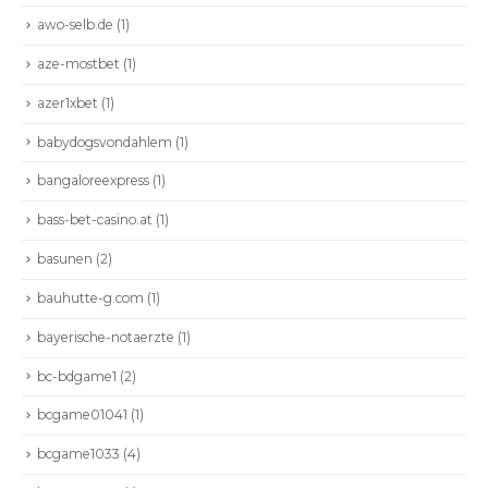
awo-selb.de
(1)
aze-mostbet
(1)
azer1xbet
(1)
babydogsvondahlem
(1)
bangaloreexpress
(1)
bass-bet-casino.at
(1)
basunen
(2)
bauhutte-g.com
(1)
bayerische-notaerzte
(1)
bc-bdgame1
(2)
bcgame01041
(1)
bcgame1033
(4)