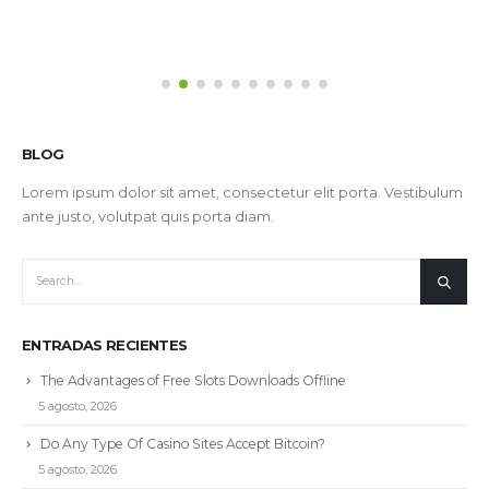
BLOG
Lorem ipsum dolor sit amet, consectetur elit porta. Vestibulum
ante justo, volutpat quis porta diam.
ENTRADAS RECIENTES
The Advantages of Free Slots Downloads Offline
5 agosto, 2026
Do Any Type Of Casino Sites Accept Bitcoin?
5 agosto, 2026