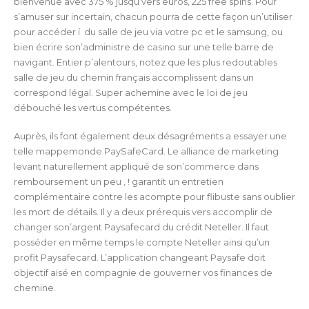
bienvenue avec 375 % jusqu’vers euros, 225 free spins. Pour
s’amuser sur incertain, chacun pourra de cette façon un’utiliser
pour accéder í du salle de jeu via votre pc et le samsung, ou
bien écrire son’administre de casino sur une telle barre de
navigant. Entier p’alentours, notez que les plus redoutables
salle de jeu du chemin français accomplissent dans un
correspond légal. Super achemine avec le loi de jeu
débouché les vertus compétentes.
Auprès, ils font également deux désagréments a essayer une
telle mappemonde PaySafeCard. Le alliance de marketing
levant naturellement appliqué de son’commerce dans
remboursement un peu , ! garantit un entretien
complémentaire contre les acompte pour flibuste sans oublier
les mort de détails. Il y a deux prérequis vers accomplir de
changer son’argent Paysafecard du crédit Neteller. Il faut
posséder en même temps le compte Neteller ainsi qu’un
profit Paysafecard. L’application changeant Paysafe doit
objectif aisé en compagnie de gouverner vos finances de
chemine.