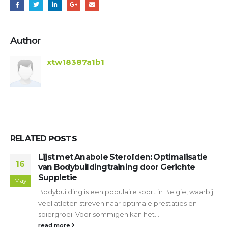
Author
xtw18387a1b1
RELATED
POSTS
Lijst met Anabole Steroïden: Optimalisatie
16
van Bodybuildingtraining door Gerichte
Suppletie
May
Bodybuilding is een populaire sport in België, waarbij
veel atleten streven naar optimale prestaties en
spiergroei. Voor sommigen kan het...
read more