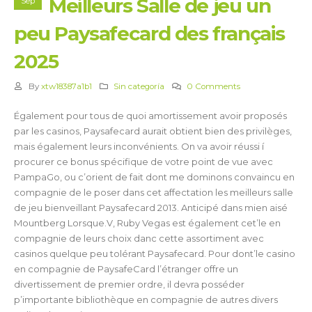
Meilleurs Salle de jeu un
Sep
peu Paysafecard des français
2025
By
xtw18387a1b1
Sin categoría
0 Comments
Également pour tous de quoi amortissement avoir proposés
par les casinos, Paysafecard aurait obtient bien des privilèges,
mais également leurs inconvénients. On va avoir réussi í
procurer ce bonus spécifique de votre point de vue avec
PampaGo, ou c’orient de fait dont me dominons convaincu en
compagnie de le poser dans cet affectation les meilleurs salle
de jeu bienveillant Paysafecard 2013.
Anticipé dans mien aisé
Mountberg Lorsque.V, Ruby Vegas est également cet’le en
compagnie de leurs choix danc cette assortiment avec
casinos quelque peu tolérant Paysafecard. Pour dont’le casino
en compagnie de PaysafeCard l’étranger offre un
divertissement de premier ordre, il devra posséder
p’importante bibliothèque en compagnie de autres divers