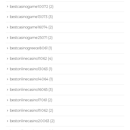
bestcasinogame10072
(2)
bestcasinogame13073
(3)
bestcasinogame16074
(2)
bestcasinogame25071
(2)
bestcasinogreece8061
(1)
bestonlinecasino11062
(4)
bestonlinecasino13063
(1)
bestonlinecasino14064
(1)
bestonlinecasino16065
(3)
bestonlinecasino17061
(2)
bestonlinecasino19062
(2)
bestonlinecasino20063
(2)