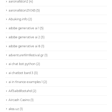
aaronallston2
(4)
aaronallston29065
(5)
Abuking.info
(2)
adobe generative ai 1
(5)
adobe generative ai 2
(3)
adobe generative ai 8
(1)
adventurefilmfestival.gr
(1)
ai chat bot python
(2)
ai chatbot bard 3
(3)
ai in finance examples 1
(2)
Aif3aib6footahd
(2)
Aircash Casino
(1)
akss.uz
(1)