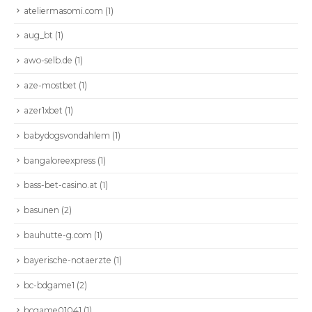
ateliermasomi.com
(1)
aug_bt
(1)
awo-selb.de
(1)
aze-mostbet
(1)
azer1xbet
(1)
babydogsvondahlem
(1)
bangaloreexpress
(1)
bass-bet-casino.at
(1)
basunen
(2)
bauhutte-g.com
(1)
bayerische-notaerzte
(1)
bc-bdgame1
(2)
bcgame01041
(1)