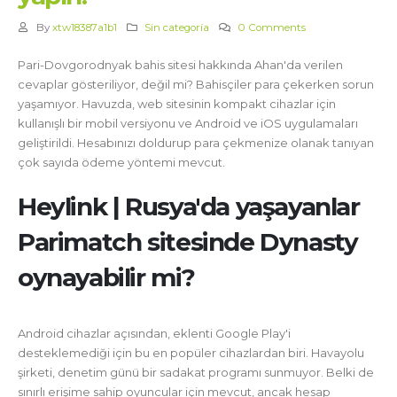
By
xtw18387a1b1
Sin categoría
0 Comments
Pari-Dovgorodnyak bahis sitesi hakkında Ahan'da verilen
cevaplar gösteriliyor, değil mi? Bahisçiler para çekerken sorun
yaşamıyor. Havuzda, web sitesinin kompakt cihazlar için
kullanışlı bir mobil versiyonu ve Android ve iOS uygulamaları
geliştirildi.
Hesabınızı doldurup para çekmenize olanak tanıyan
çok sayıda ödeme yöntemi mevcut.
Heylink | Rusya'da yaşayanlar
Parimatch sitesinde Dynasty
oynayabilir mi?
Android cihazlar açısından, eklenti Google Play'i
desteklemediği için bu en popüler cihazlardan biri. Havayolu
şirketi, denetim günü bir sadakat programı sunmuyor. Belki de
sınırlı erişime sahip oyuncular için mevcut, ancak hesap