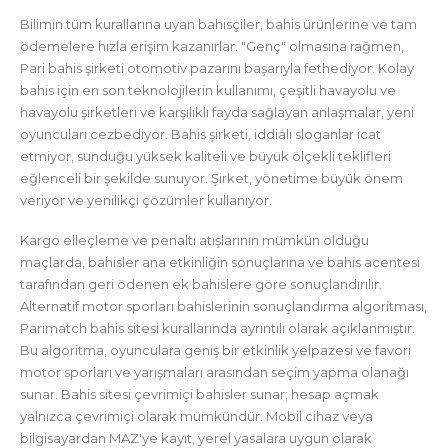
Bilimin tüm kurallarına uyan bahisçiler, bahis ürünlerine ve tam
ödemelere hızla erişim kazanırlar. "Genç" olmasına rağmen,
Pari bahis şirketi otomotiv pazarını başarıyla fethediyor. Kolay
bahis için en son teknolojilerin kullanımı, çeşitli havayolu ve
havayolu şirketleri ve karşılıklı fayda sağlayan anlaşmalar, yeni
oyuncuları cezbediyor. Bahis şirketi, iddialı sloganlar icat
etmiyor, sunduğu yüksek kaliteli ve büyük ölçekli teklifleri
eğlenceli bir şekilde sunuyor. Şirket, yönetime büyük önem
veriyor ve yenilikçi çözümler kullanıyor.
Kargo elleçleme ve penaltı atışlarının mümkün olduğu
maçlarda, bahisler ana etkinliğin sonuçlarına ve bahis acentesi
tarafından geri ödenen ek bahislere göre sonuçlandırılır.
Alternatif motor sporları bahislerinin sonuçlandırma algoritması,
Parimatch bahis sitesi kurallarında ayrıntılı olarak açıklanmıştır.
Bu algoritma, oyunculara geniş bir etkinlik yelpazesi ve favori
motor sporları ve yarışmaları arasından seçim yapma olanağı
sunar. Bahis sitesi çevrimiçi bahisler sunar; hesap açmak
yalnızca çevrimiçi olarak mümkündür. Mobil cihaz veya
bilgisayardan MAZ'ye kayıt, yerel yasalara uygun olarak