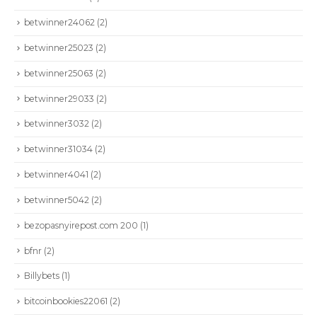
betwinner24062
(2)
betwinner25023
(2)
betwinner25063
(2)
betwinner29033
(2)
betwinner3032
(2)
betwinner31034
(2)
betwinner4041
(2)
betwinner5042
(2)
bezopasnyirepost.com 200
(1)
bfnr
(2)
Billybets
(1)
bitcoinbookies22061
(2)