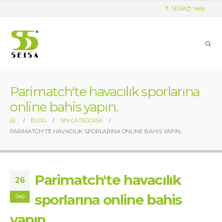
SEISA
Help
Parimatch'te havacılık sporlarına
online bahis yapın.
BLOG
SIN CATEGORÍA
PARIMATCH'TE HAVACILIK SPORLARINA ONLINE BAHIS YAPIN.
Parimatch'te havacılık
26
sporlarına online bahis
Sep
yapın.