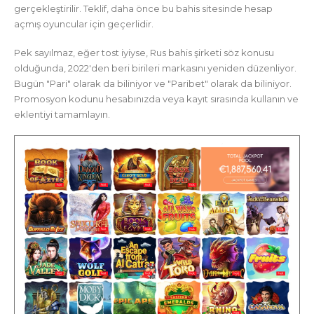
gerçekleştirilir. Teklif, daha önce bu bahis sitesinde hesap
açmış oyuncular için geçerlidir.
Pek sayılmaz, eğer tost iyiyse, Rus bahis şirketi söz konusu
olduğunda, 2022'den beri birileri markasını yeniden düzenliyor.
Bugün "Pari" olarak da biliniyor ve "Paribet" olarak da biliniyor.
Promosyon kodunu hesabınızda veya kayıt sırasında kullanın ve
eklentiyi tamamlayın.