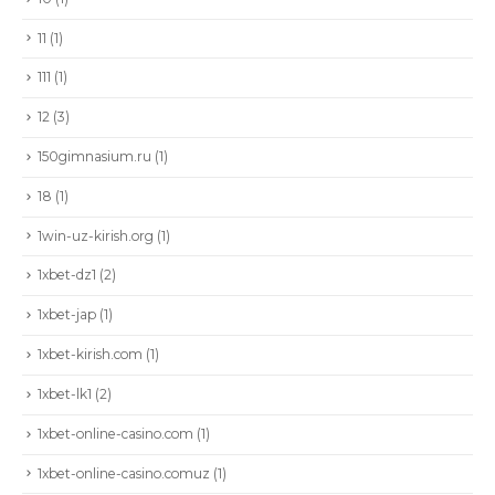
11
(1)
111
(1)
12
(3)
150gimnasium.ru
(1)
18
(1)
1win-uz-kirish.org
(1)
1xbet-dz1
(2)
1xbet-jap
(1)
1xbet-kirish.com
(1)
1xbet-lk1
(2)
1xbet-online-casino.com
(1)
1xbet-online-casino.comuz
(1)