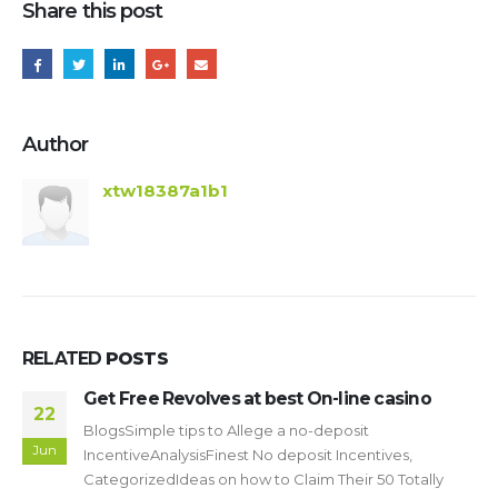
Share this post
Author
xtw18387a1b1
RELATED
POSTS
Get Free Revolves at best On-line casino
22
BlogsSimple tips to Allege a no-deposit
Jun
IncentiveAnalysisFinest No deposit Incentives,
CategorizedIdeas on how to Claim Their 50 Totally