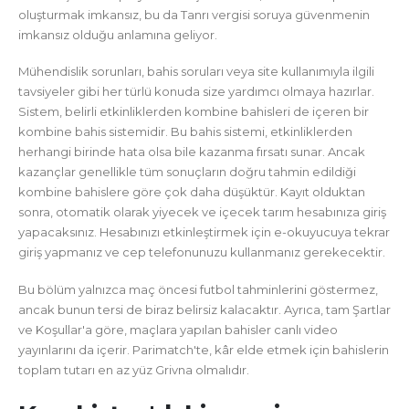
oluşturmak imkansız, bu da Tanrı vergisi soruya güvenmenin
imkansız olduğu anlamına geliyor.
Mühendislik sorunları, bahis soruları veya site kullanımıyla ilgili
tavsiyeler gibi her türlü konuda size yardımcı olmaya hazırlar.
Sistem, belirli etkinliklerden kombine bahisleri de içeren bir
kombine bahis sistemidir. Bu bahis sistemi, etkinliklerden
herhangi birinde hata olsa bile kazanma fırsatı sunar. Ancak
kazançlar genellikle tüm sonuçların doğru tahmin edildiği
kombine bahislere göre çok daha düşüktür. Kayıt olduktan
sonra, otomatik olarak yiyecek ve içecek tarım hesabınıza giriş
yapacaksınız. Hesabınızı etkinleştirmek için e-okuyucuya tekrar
giriş yapmanız ve cep telefonunuzu kullanmanız gerekecektir.
Bu bölüm yalnızca maç öncesi futbol tahminlerini göstermez,
ancak bunun tersi de biraz belirsiz kalacaktır. Ayrıca, tam Şartlar
ve Koşullar'a göre, maçlara yapılan bahisler canlı video
yayınlarını da içerir. Parimatch'te, kâr elde etmek için bahislerin
toplam tutarı en az yüz Grivna olmalıdır.