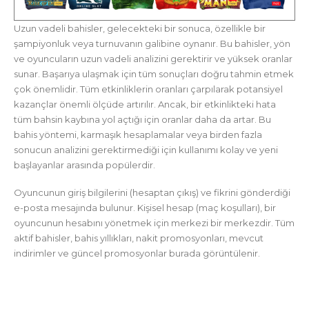
Uzun vadeli bahisler, gelecekteki bir sonuca, özellikle bir
şampiyonluk veya turnuvanın galibine oynanır. Bu bahisler, yön
ve oyuncuların uzun vadeli analizini gerektirir ve yüksek oranlar
sunar. Başarıya ulaşmak için tüm sonuçları doğru tahmin etmek
çok önemlidir. Tüm etkinliklerin oranları çarpılarak potansiyel
kazançlar önemli ölçüde artırılır. Ancak, bir etkinlikteki hata
tüm bahsin kaybına yol açtığı için oranlar daha da artar. Bu
bahis yöntemi, karmaşık hesaplamalar veya birden fazla
sonucun analizini gerektirmediği için kullanımı kolay ve yeni
başlayanlar arasında popülerdir.
Oyuncunun giriş bilgilerini (hesaptan çıkış) ve fikrini gönderdiği
e-posta mesajında ​​bulunur. Kişisel hesap (maç koşulları), bir
oyuncunun hesabını yönetmek için merkezi bir merkezdir. Tüm
aktif bahisler, bahis yıllıkları, nakit promosyonları, mevcut
indirimler ve güncel promosyonlar burada görüntülenir.