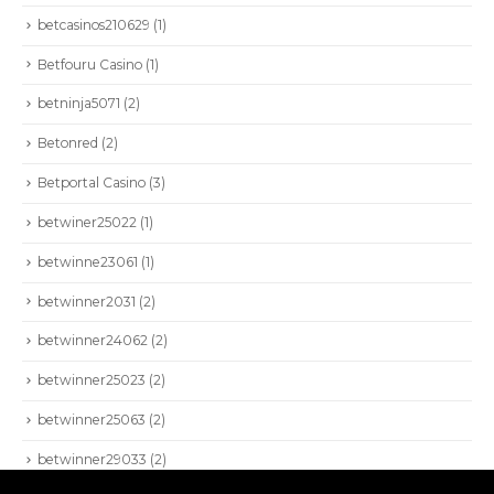
HIOKI
betcasinos210629
(1)
AEMC
Betfouru Casino
(1)
BEAMEX
betninja5071
(2)
VIAVI
Betonred
(2)
NETALLY
Betportal Casino
(3)
PROFITAP
betwiner25022
(1)
betwinne23061
(1)
betwinner2031
(2)
betwinner24062
(2)
betwinner25023
(2)
betwinner25063
(2)
SEISA 2022. Todos los derechos reservados.
betwinner29033
(2)