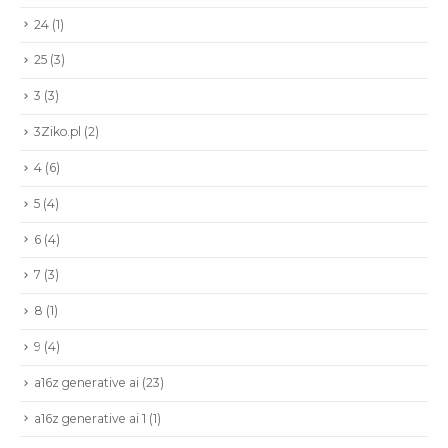
24
(1)
25
(3)
3
(3)
3Ziko.pl
(2)
4
(6)
5
(4)
6
(4)
7
(3)
8
(1)
9
(4)
a16z generative ai
(23)
a16z generative ai 1
(1)