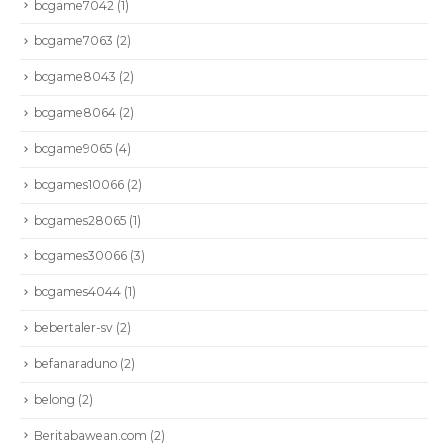
bcgame7042
(1)
bcgame7063
(2)
bcgame8043
(2)
bcgame8064
(2)
bcgame9065
(4)
bcgames10066
(2)
bcgames28065
(1)
bcgames30066
(3)
bcgames4044
(1)
bebertaler-sv
(2)
befanaraduno
(2)
belong
(2)
Beritabawean.com
(2)