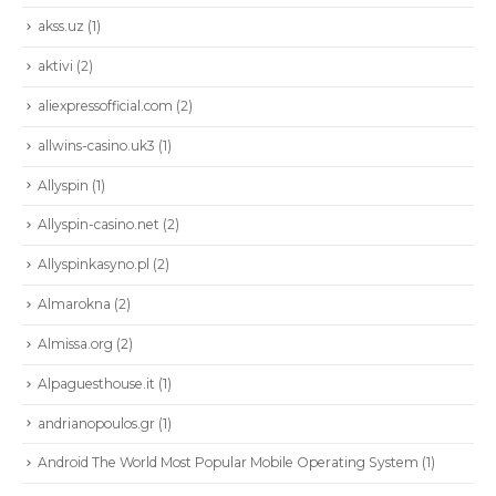
akss.uz
(1)
aktivi
(2)
aliexpressofficial.com
(2)
allwins-casino.uk3
(1)
Allyspin
(1)
Allyspin-casino.net
(2)
Allyspinkasyno.pl
(2)
Almarokna
(2)
Almissa.org
(2)
Alpaguesthouse.it
(1)
andrianopoulos.gr
(1)
Android The World Most Popular Mobile Operating System
(1)