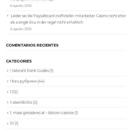
6 agosto, 2026
Leider sei die Paysafecard inoffizieller mitarbeiter Casino nicht eher
als a single Ecu in der regel nicht erhaltlich
6 agosto, 2026
COMENTARIOS RECIENTES
CATEGORIES
! Valorant Rank Guides
(1)
! Без рубрики
(44)
1
(12)
1-xbeti18034
(2)
1. mass-greisslerei.at – bitcoin-casinos
(1)
10
(1)