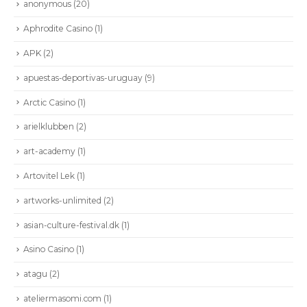
anonymous
(20)
Aphrodite Casino
(1)
APK
(2)
apuestas-deportivas-uruguay
(9)
Arctic Casino
(1)
arielklubben
(2)
art-academy
(1)
Artovitel Lek
(1)
artworks-unlimited
(2)
asian-culture-festival.dk
(1)
Asino Casino
(1)
atagu
(2)
ateliermasomi.com
(1)