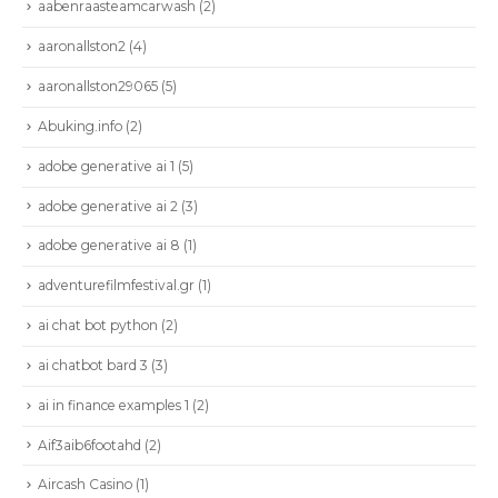
aabenraasteamcarwash
(2)
aaronallston2
(4)
aaronallston29065
(5)
Abuking.info
(2)
adobe generative ai 1
(5)
adobe generative ai 2
(3)
adobe generative ai 8
(1)
adventurefilmfestival.gr
(1)
ai chat bot python
(2)
ai chatbot bard 3
(3)
ai in finance examples 1
(2)
Aif3aib6footahd
(2)
Aircash Casino
(1)