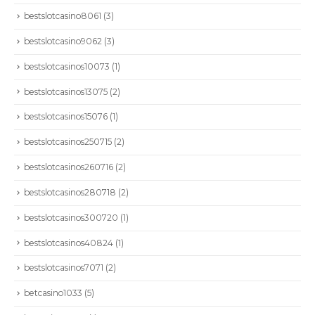
bestslotcasino8061
(3)
bestslotcasino9062
(3)
bestslotcasinos10073
(1)
bestslotcasinos13075
(2)
bestslotcasinos15076
(1)
bestslotcasinos250715
(2)
bestslotcasinos260716
(2)
bestslotcasinos280718
(2)
bestslotcasinos300720
(1)
bestslotcasinos40824
(1)
CONTÁCTENOS
bestslotcasinos7071
(2)
Dirección:
Calle 86A # 49D - 03: Bogotá | Colombia
betcasino1033
(5)
Teléfono :
+57 601 6449797