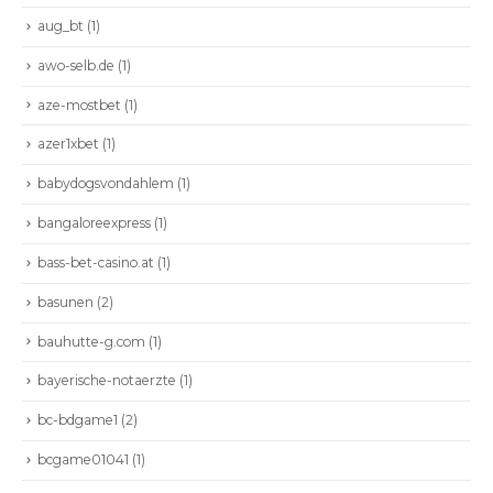
aug_bt
(1)
awo-selb.de
(1)
aze-mostbet
(1)
azer1xbet
(1)
babydogsvondahlem
(1)
bangaloreexpress
(1)
bass-bet-casino.at
(1)
basunen
(2)
bauhutte-g.com
(1)
bayerische-notaerzte
(1)
bc-bdgame1
(2)
bcgame01041
(1)