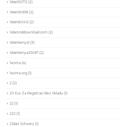
1xbet50712
(2)
1xbet60618
(2)
1xbet80412
(2)
1xbetinddownload.com
(2)
1xbetkenya1
(3)
1xbetkenya25067
(2)
1xcinta
(4)
1xcinta.org
(1)
2
(2)
20 Eur Za Registraci Bez Vkladu
(1)
22
(1)
222
(1)
22bet Schweiz
(1)