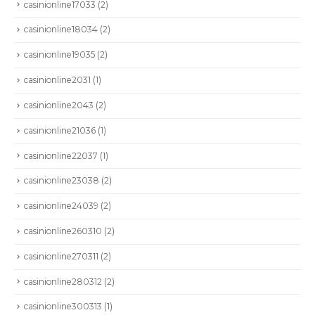
casinionline17033
(2)
casinionline18034
(2)
casinionline19035
(2)
casinionline2031
(1)
casinionline2043
(2)
casinionline21036
(1)
casinionline22037
(1)
casinionline23038
(2)
casinionline24039
(2)
casinionline260310
(2)
CONTÁCTENOS
casinionline270311
(2)
Dirección:
Calle 86A # 49D - 03: Bogotá | Colombia
casinionline280312
(2)
Teléfono :
+57 601 6449797
casinionline300313
(1)