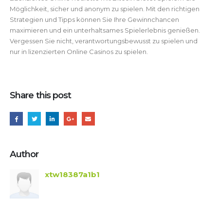
Möglichkeit, sicher und anonym zu spielen. Mit den richtigen
Strategien und Tipps können Sie Ihre Gewinnchancen
maximieren und ein unterhaltsames Spielerlebnis genießen.
Vergessen Sie nicht, verantwortungsbewusst zu spielen und
nur in lizenzierten Online Casinos zu spielen.
Share this post
Author
xtw18387a1b1