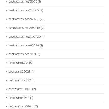
bestslotcasinos15076
(1)
bestslotcasinos250715
(2)
bestslotcasinos260716
(2)
bestslotcasinos280718
(2)
bestslotcasinos300720
(1)
bestslotcasinos40824
(1)
bestslotcasinos7071
(2)
betcasino1033
(5)
betcasino25021
(1)
betcasino27022
(1)
betcasino30039
(2)
betcasino3034
(1)
betcasinos130620
(2)