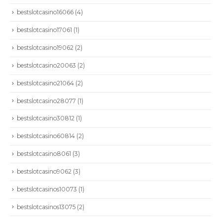
bestslotcasino16066
(4)
bestslotcasino17061
(1)
bestslotcasino19062
(2)
bestslotcasino20063
(2)
bestslotcasino21064
(2)
bestslotcasino28077
(1)
bestslotcasino30812
(1)
bestslotcasino60814
(2)
bestslotcasino8061
(3)
bestslotcasino9062
(3)
bestslotcasinos10073
(1)
bestslotcasinos13075
(2)