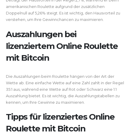
beträgt der Hausvorteil in der Regel 2,7%, während er beim
amerikanischen Roulette aufgrund der zusätzlichen
Doppelnull auf 5,26% steigt. Es ist wichtig, den Hausvorteil zu
verstehen, um Ihre Gewinnchancen zu maximieren.
Auszahlungen bei
lizenziertem Online Roulette
mit Bitcoin
Die Auszahlungen beim Roulette hängen von der Art der
Wette ab. Eine einfache Wette auf eine Zahl zahlt in der Regel
35:1 aus, während eine Wette auf Rot oder Schwarz eine 1:1
Auszahlung bietet. Es ist wichtig, die Auszahlungstabellen zu
kennen, um Ihre Gewinne zu maximieren.
Tipps für lizenziertes Online
Roulette mit Bitcoin