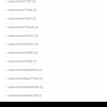
HIOKI
casinionline7037
(3)
AEMC
casinionline7048
(2)
BEAMEX
casinionline7049
(2)
VIAVI
casinionline70648
(4)
NETALLY
casinionline80410
(3)
PROFITAP
casinionline80649
(3)
casinionline90650
(2)
casinionline90651
(7)
casinionlinebest16061
(4)
casinionlinebest17062
(3)
casinionlinebest18063
(3)
casinionlinebest19061
(1)
SEISA 2022. Todos los derechos reservados.
casinionlinebest19064
(2)