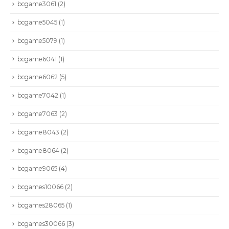
bcgame3061
(2)
bcgame5045
(1)
bcgame5079
(1)
bcgame6041
(1)
bcgame6062
(5)
bcgame7042
(1)
bcgame7063
(2)
bcgame8043
(2)
bcgame8064
(2)
bcgame9065
(4)
bcgames10066
(2)
bcgames28065
(1)
bcgames30066
(3)