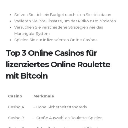
Setzen Sie sich ein Budget und halten Sie sich daran
Variieren Sie Ihre Einsätze, um das Risiko zu minimieren
Versuchen Sie verschiedene Strategien wie das
Martingale-System
Spielen Sie nur in lizenzierten Online Casinos
Top 3 Online Casinos für
lizenziertes Online Roulette
mit Bitcoin
Casino
Merkmale
Casino A
– Hohe Sicherheitsstandards
Casino B
– Große Auswahl an Roulette-Spielen