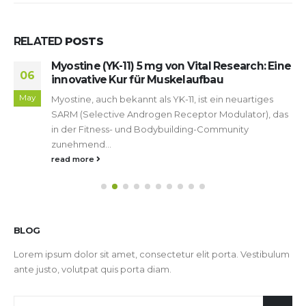
RELATED
POSTS
Myostine (YK-11) 5 mg von Vital Research: Eine
06
innovative Kur für Muskelaufbau
May
Myostine, auch bekannt als YK-11, ist ein neuartiges
SARM (Selective Androgen Receptor Modulator), das
in der Fitness- und Bodybuilding-Community
zunehmend...
read more
BLOG
Lorem ipsum dolor sit amet, consectetur elit porta. Vestibulum
ante justo, volutpat quis porta diam.