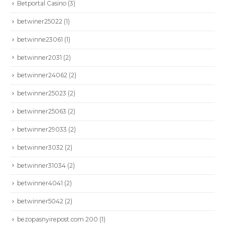
Betportal Casino
(3)
betwiner25022
(1)
betwinne23061
(1)
betwinner2031
(2)
betwinner24062
(2)
betwinner25023
(2)
betwinner25063
(2)
betwinner29033
(2)
betwinner3032
(2)
betwinner31034
(2)
betwinner4041
(2)
betwinner5042
(2)
bezopasnyirepost.com 200
(1)