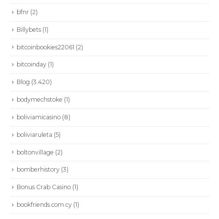
bfnr
(2)
Billybets
(1)
bitcoinbookies22061
(2)
bitcoinday
(1)
Blog
(3.420)
bodymechstoke
(1)
boliviamicasino
(8)
boliviaruleta
(5)
boltonvillage
(2)
bomberhistory
(3)
Bonus Crab Casino
(1)
bookfriends.com.cy
(1)