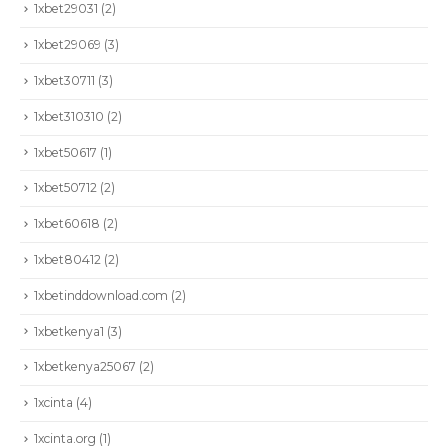
1xbet29031
(2)
1xbet29069
(3)
1xbet30711
(3)
1xbet310310
(2)
1xbet50617
(1)
1xbet50712
(2)
1xbet60618
(2)
1xbet80412
(2)
1xbetinddownload.com
(2)
1xbetkenya1
(3)
1xbetkenya25067
(2)
1xcinta
(4)
1xcinta.org
(1)