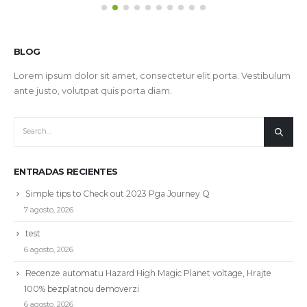
BLOG
Lorem ipsum dolor sit amet, consectetur elit porta. Vestibulum
ante justo, volutpat quis porta diam.
ENTRADAS RECIENTES
Simple tips to Check out 2023 Pga Journey Q
7 agosto, 2026
test
6 agosto, 2026
Recenze automatu Hazard High Magic Planet voltage, Hrajte
100% bezplatnou demoverzi
6 agosto, 2026