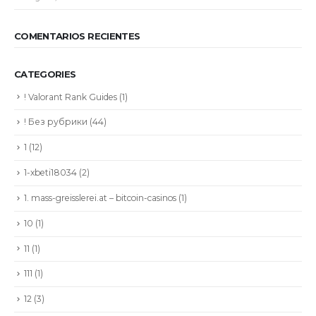
COMENTARIOS RECIENTES
CATEGORIES
! Valorant Rank Guides
(1)
! Без рубрики
(44)
1
(12)
1-xbeti18034
(2)
1. mass-greisslerei.at – bitcoin-casinos
(1)
10
(1)
11
(1)
111
(1)
12
(3)