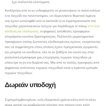
έχει πολλαπλά ελαττώματα.
Ανεξάρτητα από το αν ενδιαφέρεστε να μετακινήσετε το παλιό κολέγιο
ή το παιχνίδι του πανεπιστημίου, να εξερευνήσετε θεματικά λιμάνια
που έχουν καταληφθεί από το οικόπεδο ή να στρατηγικοποιείτε στα
παιχνίδια χαρτοπαικτικών λεσχών για παράδειγμα το πόκερ
Xon bet
σύνδεση για υπολογιστή
, οι ψηφιακές τοποθεσίες προσφέρουν
απεριόριστα κανάλια δραστηριότητας. Πολλαπλά χαρακτηριστικά
προσφέρουν επίσης ζωντανούς εξειδικευμένους αγώνες, επιτρέποντάς
σας να συμμετάσχετε στους οποίους έχουν πραγματικούς αγοραστές
και μπορείτε να συνδέσετε, όλα τα αν βυθίζετε τον εαυτό σας στην
ρεαλιστική ατμόσφαιρα μιας επιχείρησης τυχερών παιχνιδιών με
επίκεντρο τη γη στο δωμάτιό σας. Μία από τις πολλές προσφυγές από
ψηφιακούς ιστότοπους τυχερών παιχνιδιών είναι η τεράστια εμπειρία
τυχερών παιχνιδιών.
Δωρεάν υποδοχή
Συμπεριλαμβανομένου, ενός εξαιρετικού χρόνου κάτω από το κάτω
μέρος μπορεί να συμβουλευτεί κάποιον που παίρνει έναν καλό