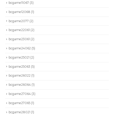
bcgame11067
(3)
bcgame12068
(1)
bcgame2077
(2)
bcgame22061
(2)
bcgame23061
(2)
bcgame24062
(5)
bcgame25021
(2)
bcgame25063
(5)
bcgame26022
(1)
bcgame26064
(1)
bcgame27064
(3)
bcgame27065
(1)
bcgame28021
(1)