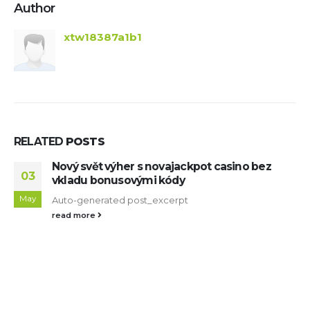
Author
xtw18387a1b1
RELATED
POSTS
Nový svět výher s novajackpot casino bez
03
vkladu bonusovými kódy
May
Auto-generated post_excerpt
read more