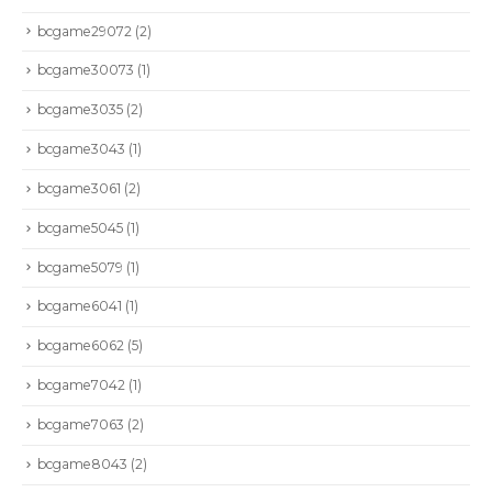
bcgame29072
(2)
bcgame30073
(1)
bcgame3035
(2)
bcgame3043
(1)
bcgame3061
(2)
bcgame5045
(1)
bcgame5079
(1)
bcgame6041
(1)
bcgame6062
(5)
bcgame7042
(1)
bcgame7063
(2)
bcgame8043
(2)