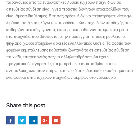
παράγοντες από τις εναλλακτικές λύσεις τυχερών παιχνιδιών σε
απευθείας σύνδεση είναι η νέα τεράστια ζώνη των επικεφαλίδων που
είναι άμεσα διαθέσιμες. Είτε σας αρέσει ή όχι να περιστρέφετε vintage
λιμάνια, παίζοντας λόγω των προοδευτικών παιχνιδιών υποδοχής που
καθορίζονται από γεγονότα, διαφορετικά μαθαίνοντας εμπειρία μέσα
στα παιχνίδια που βασίζονται στην προσέγγιση, όπως η ρουλέτα, οι
ψηφιακοί χώροι στοιχείων αρκετές εναλλακτικές λύσεις. Τα φορτία των
φορέων εκμετάλλευσης καθιστούν ζωντανό το σε απευθείας σύνδεση
παιχνίδι, επιτρέποντάς σας να αλληλεπιδράσετε ότι έχουν
πραγματικούς αγοραστές και μπορείτε να αντισταθμίσετε τους
αντιπάλους, όλα όταν παίρνετε το νέο διασκεδαστικό οικοσύστημα από
ένα φυσικό σπίτι τυχερών παιχνιδιών ακριβώς στο νοικοκυριό.
Share this post