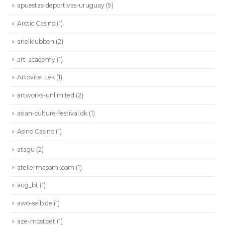
apuestas-deportivas-uruguay
(9)
Arctic Casino
(1)
arielklubben
(2)
art-academy
(1)
Artovitel Lek
(1)
artworks-unlimited
(2)
asian-culture-festival.dk
(1)
Asino Casino
(1)
atagu
(2)
ateliermasomi.com
(1)
aug_bt
(1)
awo-selb.de
(1)
aze-mostbet
(1)