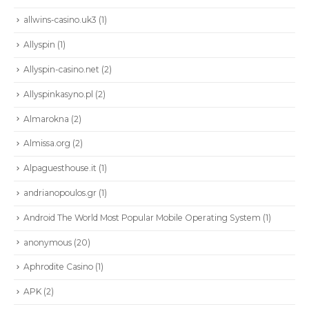
allwins-casino.uk3
(1)
Allyspin
(1)
Allyspin-casino.net
(2)
Allyspinkasyno.pl
(2)
Almarokna
(2)
Almissa.org
(2)
Alpaguesthouse.it
(1)
andrianopoulos.gr
(1)
Android The World Most Popular Mobile Operating System
(1)
anonymous
(20)
Aphrodite Casino
(1)
APK
(2)