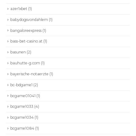
azer1xbet
(1)
babydogsvondahlem
(1)
bangaloreexpress
(1)
bass-bet-casino.at
(1)
basunen
(2)
bauhutte-g.com
(1)
bayerische-notaerzte
(1)
bc-bdgame1
(2)
bcgame01041
(1)
bcgame1033
(4)
bcgame1034
(1)
bcgame1084
(1)