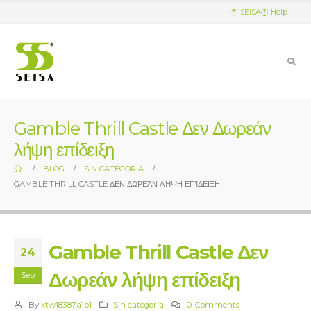
SEISA
Help
Gamble Thrill Castle Δεν Δωρεάν
λήψη επίδειξη
BLOG
SIN CATEGORÍA
GAMBLE THRILL CASTLE ΔΕΝ ΔΩΡΕΆΝ ΛΉΨΗ ΕΠΊΔΕΙΞΗ
Gamble Thrill Castle Δεν
24
Δωρεάν λήψη επίδειξη
Sep
By
xtw18387a1b1
Sin categoría
0 Comments