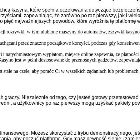
 chcą kasyna, które spełnia oczekiwania dotyczące bezpieczeń
yściami, zapewniając, że zarówno po raz pierwszy, jak i wiel
o pięć najważniejszych powodów, które wyróżnia tę platformę 
pcji rozrywki, w tym ulubione maszyny do automatów, zszywki kasyno
ęcani przez znaczne początkowe korzyści, podczas gdy konsekwentni uc
 i natychmiastowym wypłatom, miejsce online zapewnia, że ​​płatności
Kasyno jest w pełni dostosowane do przenośnych gadżetów, zapewniają
st stale na czele, aby pomóc Ci w wszelkich żądaniach lub problemach,
e
h graczy. Niezależnie od tego, czy jesteś gotowy przetestować k
ośredni, a użytkownicy po raz pierwszy mogą uzyskać pakiety po
inansowego. Możesz skorzystać z trybu demonstracyjnego, jeśl
cania, aby poczuć platformę. Gdy masz pewność siebie i zamier