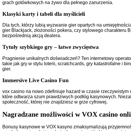
grach gotówkowych na żywo dla pełnego zanurzenia.
Klasyki karty i tabeli dla myślicieli
Dla tych, którzy lubią wyzwanie gier opartych na umiejętności
gier Blackjack, złożoności pokera, czy stylowego charakteru 
bezpośrednią akcją dealera.
Tytuły szybkiego gry – łatwe zwycięstwa
Pragnienie unikalnych doświadczeń? Ten internetowy operat
takie jak gry w stylu loterii, scratchcards, gry katastrofalne 
gier.
Immersive Live Casino Fun
vox casino na nowo zdefiniuje hazard w czasie rzeczywistym d
które odtwarza szum prawdziwych podłóg kasynowych. Niezależ
społeczność, której nie znajdziesz w grze cyfrowej.
Nagradzane możliwości w VOX casino onl
Bonusy kasynowe w VOX kasyno zmaksymalizują przyjemność. O