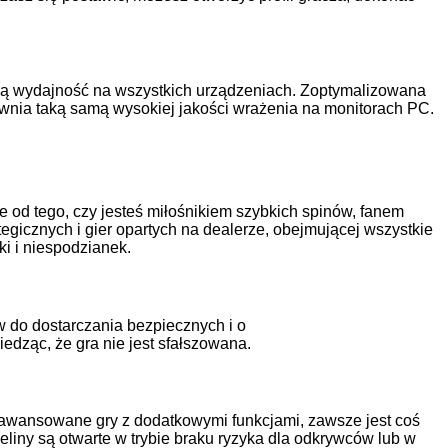
ą wydajność na wszystkich urządzeniach. Zoptymalizowana
ewnia taką samą wysokiej jakości wrażenia na monitorach PC.
e od tego, czy jesteś miłośnikiem szybkich spinów, fanem
tegicznych i gier opartych na dealerze, obejmującej wszystkie
i i niespodzianek.
 do dostarczania bezpiecznych i o
edząc, że gra nie jest sfałszowana.
awansowane gry z dodatkowymi funkcjami, zawsze jest coś
liny są otwarte w trybie braku ryzyka dla odkrywców lub w