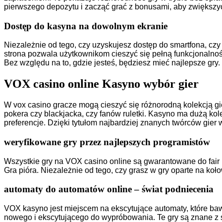
pierwszego depozytu i zacząć grać z bonusami, aby zwiększy
Dostęp do kasyna na dowolnym ekranie
Niezależnie od tego, czy uzyskujesz dostęp do smartfona, cz
strona pozwala użytkownikom cieszyć się pełną funkcjonalnoś
Bez względu na to, gdzie jesteś, będziesz mieć najlepsze gry.
VOX casino online Kasyno wybór gier
W vox casino gracze mogą cieszyć się różnorodną kolekcją gie
pokera czy blackjacka, czy fanów ruletki. Kasyno ma dużą kole
preferencje. Dzięki tytułom najbardziej znanych twórców gier
weryfikowane gry przez najlepszych programistów
Wszystkie gry na VOX casino online są gwarantowane do fair
Gra pióra. Niezależnie od tego, czy grasz w gry oparte na ko
automaty do automatów online – świat podniecenia
VOX kasyno jest miejscem na ekscytujące automaty, które b
nowego i ekscytującego do wypróbowania. Te gry są znane z s