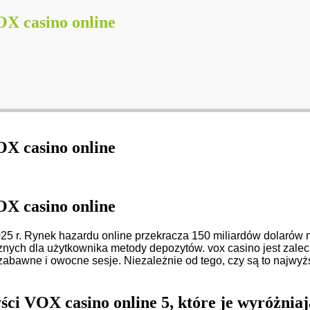
OX casino online
OX casino online
OX casino online
2025 r. Rynek hazardu online przekracza 150 miliardów dolarów 
jaznych dla użytkownika metody depozytów. vox casino jest zale
bawne i owocne sesje. Niezależnie od tego, czy są to najwyższ
ści VOX casino online 5, które je wyróżniaj