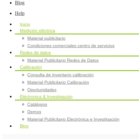
Blog
Help
Inicio
Medición eléctrica
Material publicitario
Condiciones comerciales centro de servicios
Redes de datos
Material Publicitario Redes de Datos
Calibración
Consulta de inventario calibración
Material Publicitario Calibración
Oportunidades
Eléctronica & Investigación
Catálogos
Demos
Material Publicitario Electrónica e Investigación
Blog