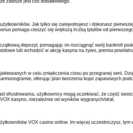
, że zawsze jest coś dodatkowego.
tkowników. Jak tylko się zarejestrujesz i dokonasz pierwszej 
onus pomaga cieszyć się większą liczbą tytułów od pierwszego 
kową depozyt, pomagając im rozciągnąć swój bankroll podczas
stołowe lub wchodzić w akcję kasyna na żywo, premia powitalna 
jektowanych w celu zmiękczenia ciosu po przegranej serii. Dz
harmonogramie, oferując plan tworzenia kopii zapasowych podc
st sfrustrowania, użytkownicy mogą oczekiwać, że część swoic
w VOX kasyno, niezależnie od wyników wygranych/strat.
ytkowników VOX casino online. Im więcej uczestniczysz, tym w