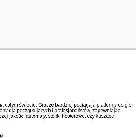
na całym świecie. Gracze bardziej pociągają platformy do gier
cany dla początkujących i profesjonalistów, zapewniając
ej jakości automaty, stoliki hosterowe, czy kuszące
ą