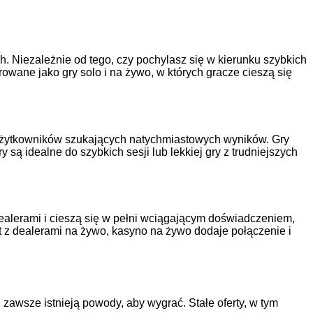
ch. Niezależnie od tego, czy pochylasz się w kierunku szybkich
owane jako gry solo i na żywo, w których gracze cieszą się
 użytkowników szukających natychmiastowych wyników. Gry
y są idealne do szybkich sesji lub lekkiej gry z trudniejszych
 dealerami i cieszą się w pełni wciągającym doświadczeniem,
 z dealerami na żywo, kasyno na żywo dodaje połączenie i
awsze istnieją powody, aby wygrać. Stałe oferty, w tym