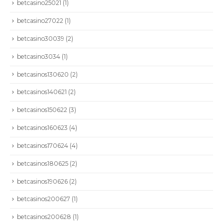
betcasino25021
(1)
betcasino27022
(1)
betcasino30039
(2)
betcasino3034
(1)
betcasinos130620
(2)
betcasinos140621
(2)
betcasinos150622
(3)
betcasinos160623
(4)
betcasinos170624
(4)
betcasinos180625
(2)
betcasinos190626
(2)
betcasinos200627
(1)
betcasinos200628
(1)