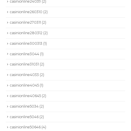
casinionline24039
(2)
casinionline260310
(2)
casinionline270311
(2)
casinionline280312
(2)
casinionline300313
(1)
casinionline3044
(1)
casinionline31031
(2)
casinionline4033
(2)
casinionline4045
(1)
casinionline40645
(2)
casinionline5034
(2)
casinionline5046
(2)
casinionline50646
(4)