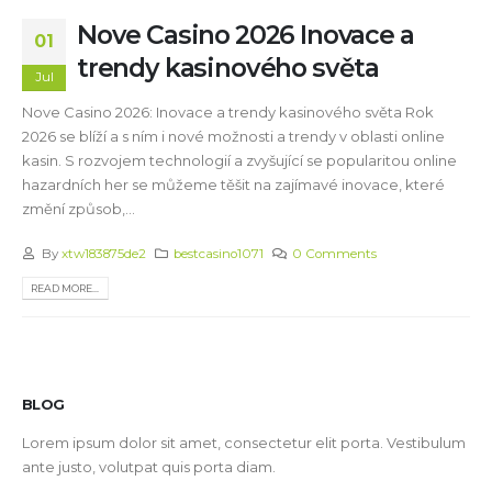
Nove Casino 2026 Inovace a
01
trendy kasinového světa
Jul
Nove Casino 2026: Inovace a trendy kasinového světa Rok
2026 se blíží a s ním i nové možnosti a trendy v oblasti online
kasin. S rozvojem technologií a zvyšující se popularitou online
hazardních her se můžeme těšit na zajímavé inovace, které
změní způsob,...
By
xtw183875de2
bestcasino1071
0 Comments
READ MORE...
BLOG
Lorem ipsum dolor sit amet, consectetur elit porta. Vestibulum
ante justo, volutpat quis porta diam.