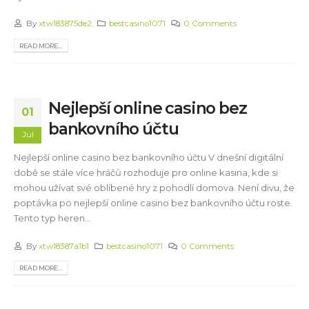
By
xtw183875de2
bestcasino1071
0 Comments
READ MORE...
Nejlepší online casino bez
01
bankovního účtu
Jul
Nejlepší online casino bez bankovního účtu V dnešní digitální
době se stále více hráčů rozhoduje pro online kasina, kde si
mohou užívat své oblíbené hry z pohodlí domova. Není divu, že
poptávka po nejlepší online casino bez bankovního účtu roste.
Tento typ heren...
By
xtw18387a1b1
bestcasino1071
0 Comments
READ MORE...