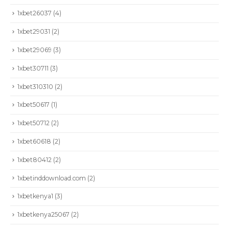
1xbet26037
(4)
1xbet29031
(2)
1xbet29069
(3)
1xbet30711
(3)
1xbet310310
(2)
1xbet50617
(1)
1xbet50712
(2)
1xbet60618
(2)
1xbet80412
(2)
1xbetinddownload.com
(2)
1xbetkenya1
(3)
1xbetkenya25067
(2)