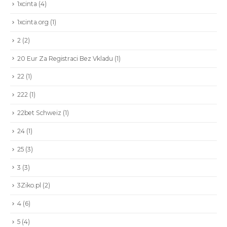
1xcinta
(4)
1xcinta.org
(1)
2
(2)
20 Eur Za Registraci Bez Vkladu
(1)
22
(1)
222
(1)
22bet Schweiz
(1)
24
(1)
25
(3)
3
(3)
3Ziko.pl
(2)
4
(6)
5
(4)