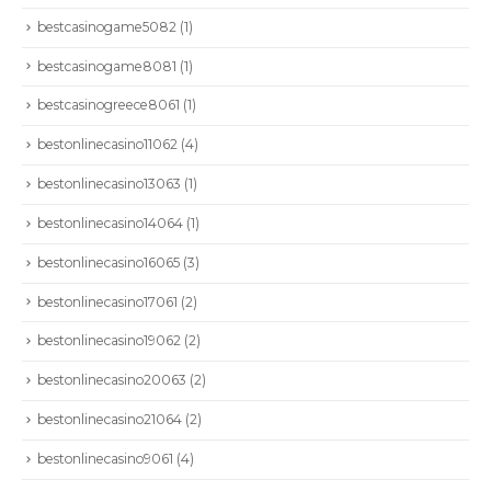
bestcasinogame5082
(1)
bestcasinogame8081
(1)
bestcasinogreece8061
(1)
bestonlinecasino11062
(4)
bestonlinecasino13063
(1)
bestonlinecasino14064
(1)
bestonlinecasino16065
(3)
bestonlinecasino17061
(2)
bestonlinecasino19062
(2)
bestonlinecasino20063
(2)
bestonlinecasino21064
(2)
bestonlinecasino9061
(4)