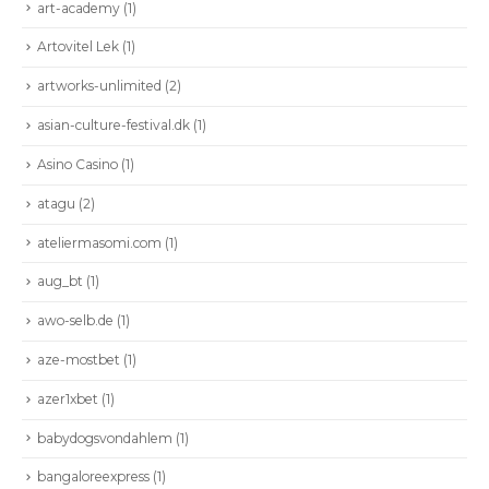
art-academy
(1)
Artovitel Lek
(1)
artworks-unlimited
(2)
asian-culture-festival.dk
(1)
Asino Casino
(1)
atagu
(2)
ateliermasomi.com
(1)
aug_bt
(1)
awo-selb.de
(1)
aze-mostbet
(1)
azer1xbet
(1)
babydogsvondahlem
(1)
bangaloreexpress
(1)