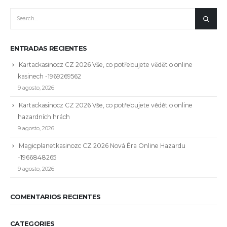
ENTRADAS RECIENTES
Kartackasinocz CZ 2026 Vše, co potřebujete vědět o online
kasinech -1969269562
9 agosto, 2026
Kartackasinocz CZ 2026 Vše, co potřebujete vědět o online
hazardních hrách
9 agosto, 2026
Magicplanetkasinozc CZ 2026 Nová Éra Online Hazardu
-1966848265
9 agosto, 2026
COMENTARIOS RECIENTES
CATEGORIES