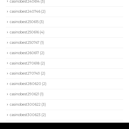
casinobest240614
(3)
HIOKI
AEMC
casinobest240746
(2)
BEAMEX
casinobest250615
(3)
VIAVI
casinobest250616
(4)
NETALLY
casinobest250747
(1)
PROFITAP
casinobest260617
(2)
casinobest270618
(2)
casinobest270749
(2)
casinobest280620
(2)
casinobest290621
(1)
casinobest300622
(3)
casinobest300623
(2)
SEISA 2022. Todos los derechos reservados.
casinobest310754
(2)