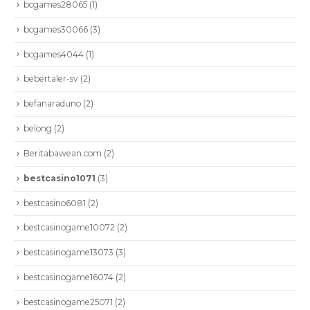
bcgames28065
(1)
bcgames30066
(3)
bcgames4044
(1)
bebertaler-sv
(2)
befanaraduno
(2)
belong
(2)
Beritabawean.com
(2)
bestcasino1071
(3)
bestcasino6081
(2)
bestcasinogame10072
(2)
bestcasinogame13073
(3)
bestcasinogame16074
(2)
bestcasinogame25071
(2)