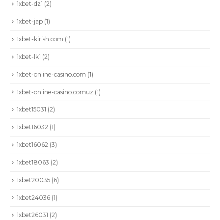
1xbet-dz1
(2)
1xbet-jap
(1)
1xbet-kirish.com
(1)
1xbet-lk1
(2)
1xbet-online-casino.com
(1)
1xbet-online-casino.comuz
(1)
1xbet15031
(2)
1xbet16032
(1)
1xbet16062
(3)
1xbet18063
(2)
1xbet20035
(6)
1xbet24036
(1)
1xbet26031
(2)