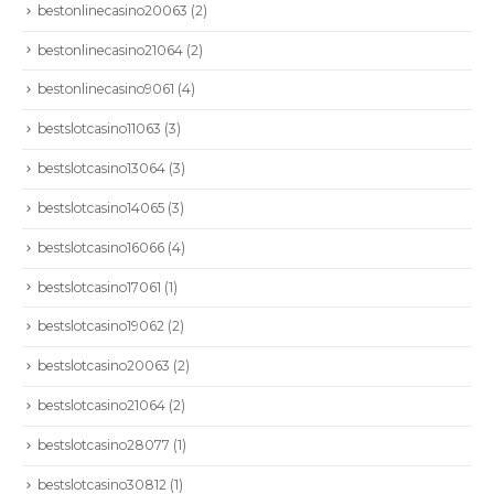
bestonlinecasino20063
(2)
bestonlinecasino21064
(2)
bestonlinecasino9061
(4)
bestslotcasino11063
(3)
bestslotcasino13064
(3)
bestslotcasino14065
(3)
bestslotcasino16066
(4)
bestslotcasino17061
(1)
bestslotcasino19062
(2)
bestslotcasino20063
(2)
bestslotcasino21064
(2)
bestslotcasino28077
(1)
bestslotcasino30812
(1)