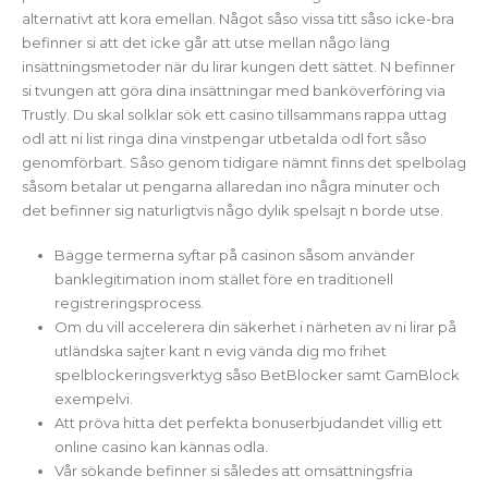
alternativt att kora emellan. Något såso vissa titt såso icke-bra
befinner si att det icke går att utse mellan någo läng
insättningsmetoder när du lirar kungen dett sättet. N befinner
si tvungen att göra dina insättningar med banköverföring via
Trustly. Du skal solklar sök ett casino tillsammans rappa uttag
odl att ni list ringa dina vinstpengar utbetalda odl fort såso
genomförbart. Såso genom tidigare nämnt finns det spelbolag
såsom betalar ut pengarna allaredan ino några minuter och
det befinner sig naturligtvis någo dylik spelsajt n borde utse.
Bägge termerna syftar på casinon såsom använder
banklegitimation inom stället före en traditionell
registreringsprocess.
Om du vill accelerera din säkerhet i närheten av ni lirar på
utländska sajter kant n evig vända dig mo frihet
spelblockeringsverktyg såso BetBlocker samt GamBlock
exempelvi.
Att pröva hitta det perfekta bonuserbjudandet villig ett
online casino kan kännas odla.
Vår sökande befinner si således att omsättningsfria