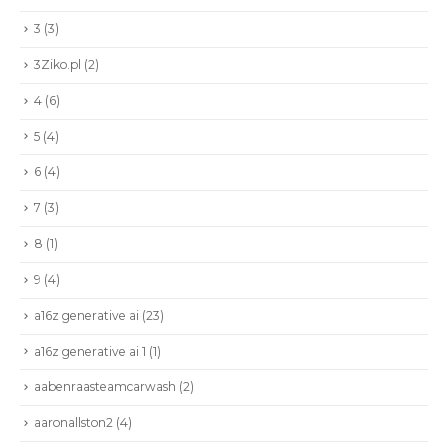
3
(3)
3Ziko.pl
(2)
4
(6)
5
(4)
6
(4)
7
(3)
8
(1)
9
(4)
a16z generative ai
(23)
a16z generative ai 1
(1)
aabenraasteamcarwash
(2)
aaronallston2
(4)