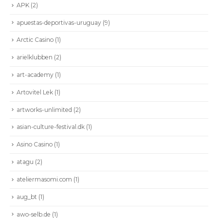
APK
(2)
apuestas-deportivas-uruguay
(9)
Arctic Casino
(1)
arielklubben
(2)
art-academy
(1)
Artovitel Lek
(1)
artworks-unlimited
(2)
asian-culture-festival.dk
(1)
Asino Casino
(1)
atagu
(2)
ateliermasomi.com
(1)
aug_bt
(1)
awo-selb.de
(1)