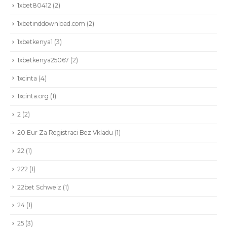
1xbet80412
(2)
1xbetinddownload.com
(2)
1xbetkenya1
(3)
1xbetkenya25067
(2)
1xcinta
(4)
1xcinta.org
(1)
2
(2)
20 Eur Za Registraci Bez Vkladu
(1)
22
(1)
222
(1)
22bet Schweiz
(1)
24
(1)
25
(3)