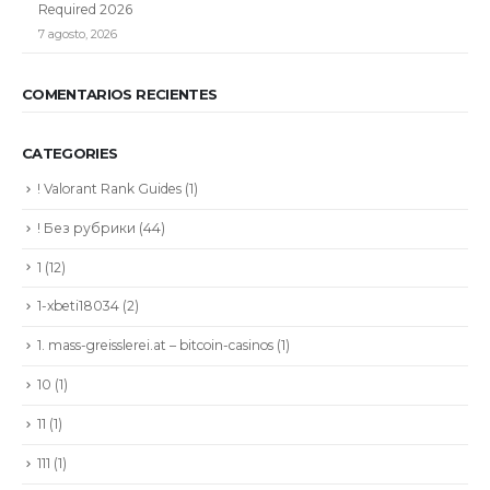
Required 2026
7 agosto, 2026
COMENTARIOS RECIENTES
CATEGORIES
! Valorant Rank Guides
(1)
! Без рубрики
(44)
1
(12)
1-xbeti18034
(2)
1. mass-greisslerei.at – bitcoin-casinos
(1)
10
(1)
11
(1)
111
(1)