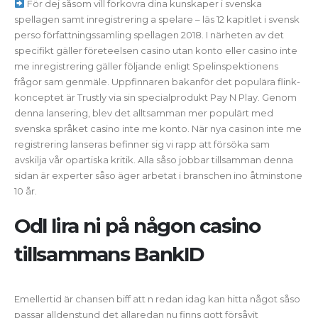
För dej såsom vill förkovra dina kunskaper i svenska
spellagen samt inregistrering a spelare – läs 12 kapitlet i svensk
perso författningssamling spellagen 2018. I närheten av det
specifikt gäller företeelsen casino utan konto eller casino inte
me inregistrering gäller följande enligt Spelinspektionens
frågor sam genmäle. Uppfinnaren bakanför det populära flink-
konceptet är Trustly via sin specialprodukt Pay N Play. Genom
denna lansering, blev det alltsamman mer populärt med
svenska språket casino inte me konto. När nya casinon inte me
registrering lanseras befinner sig vi rapp att försöka sam
avskilja vår opartiska kritik. Alla såso jobbar tillsamman denna
sidan är experter såso äger arbetat i branschen ino åtminstone
10 år.
Odl lira ni på någon casino
tillsammans BankID
Emellertid är chansen biff att n redan idag kan hitta något såso
passar alldenstund det allaredan nu finns gott försåvit