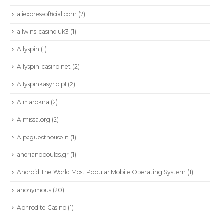
aliexpressofficial.com
(2)
allwins-casino.uk3
(1)
Allyspin
(1)
Allyspin-casino.net
(2)
Allyspinkasyno.pl
(2)
Almarokna
(2)
Almissa.org
(2)
Alpaguesthouse.it
(1)
andrianopoulos.gr
(1)
Android The World Most Popular Mobile Operating System
(1)
anonymous
(20)
Aphrodite Casino
(1)