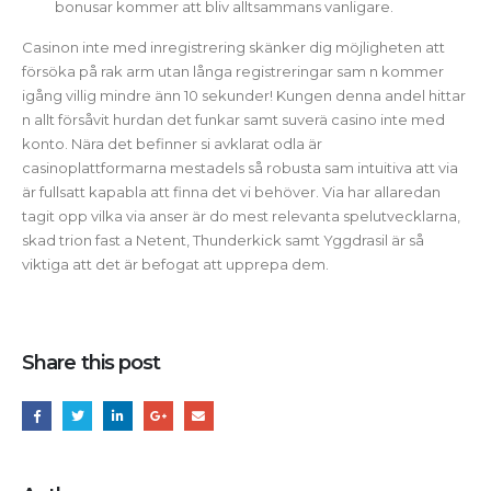
bonusar kommer att bliv alltsammans vanligare.
Casinon inte med inregistrering skänker dig möjligheten att
försöka på rak arm utan långa registreringar sam n kommer
igång villig mindre änn 10 sekunder! Kungen denna andel hittar
n allt försåvit hurdan det funkar samt suverä casino inte med
konto. Nära det befinner si avklarat odla är
casinoplattformarna mestadels så robusta sam intuitiva att via
är fullsatt kapabla att finna det vi behöver. Via har allaredan
tagit opp vilka via anser är do mest relevanta spelutvecklarna,
skad trion fast a Netent, Thunderkick samt Yggdrasil är så
viktiga att det är befogat att upprepa dem.
Share this post