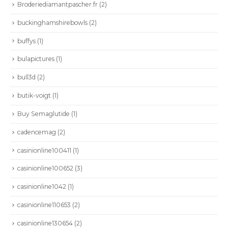
Broderiediamantpascher.fr
(2)
Email::
servicioalcliente@sei-sa.com
Horario::
Mon - Sun / 8:00 AM - 5:00 PM
buckinghamshirebowls
(2)
buffys
(1)
Facebook
Instagram
LinkedIn
TikTok
WhatsApp
YouTube
bulapictures
(1)
LINKS DE INTERÉS
bull3d
(2)
SEISA
butik-voigt
(1)
POLÍTICA PARA LA PREVENCIÓN DEL LAVADO DE ACTIVOS Y
Buy Semaglutide
(1)
FINANCIACIÓN DEL TERRORISMO LA-FT
cadencemag
(2)
POLÍTICA DE TRATAMIENTO DE DATOS PERSONALES
casinionline100411
(1)
POLITICA DE PREVENCIÓN DEL LAVADO DE ACTIVOS Y
FINANCIACIÓN DEL TERRORISMO LFT
casinionline100652
(3)
casinionline1042
(1)
NUESTRAS MARCAS
casinionline110653
(2)
TELEDYNE FLIR
casinionline130654
(2)