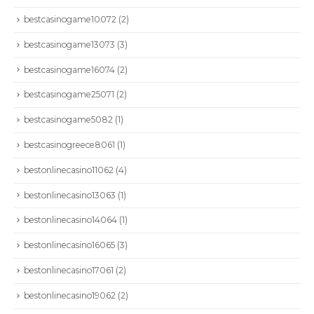
bestcasinogame10072
(2)
bestcasinogame13073
(3)
bestcasinogame16074
(2)
bestcasinogame25071
(2)
bestcasinogame5082
(1)
bestcasinogreece8061
(1)
bestonlinecasino11062
(4)
bestonlinecasino13063
(1)
bestonlinecasino14064
(1)
bestonlinecasino16065
(3)
bestonlinecasino17061
(2)
bestonlinecasino19062
(2)