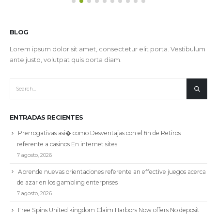
BLOG
Lorem ipsum dolor sit amet, consectetur elit porta. Vestibulum
ante justo, volutpat quis porta diam.
ENTRADAS RECIENTES
Prerrogativas asi� como Desventajas con el fin de Retiros
referente a casinos En internet sites
7 agosto, 2026
Aprende nuevas orientaciones referente an effective juegos acerca
de azar en los gambling enterprises
7 agosto, 2026
Free Spins United kingdom Claim Harbors Now offers No deposit