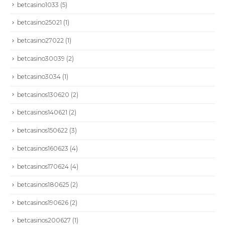
betcasino1033
(5)
betcasino25021
(1)
betcasino27022
(1)
betcasino30039
(2)
betcasino3034
(1)
betcasinos130620
(2)
betcasinos140621
(2)
betcasinos150622
(3)
betcasinos160623
(4)
betcasinos170624
(4)
betcasinos180625
(2)
betcasinos190626
(2)
betcasinos200627
(1)