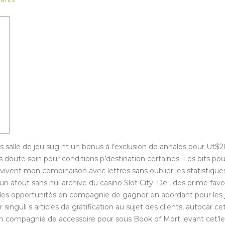
s salle de jeu sug nt un bonus à l’exclusion de annales pour Ut$2
oute soin pour conditions p’destination certaines. Les bits pou
y vivent mon combinaison avec lettres sans oublier les statistique
un atout sans nul archive du casino Slot City.
De , des prime favo
e des opportunités en compagnie de gagner en abordant pour les 
ûr singuli s articles de gratification au sujet des clients, autocar c
ir en compagnie de accessoire pour sous Book of Mort levant cet’l