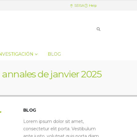
SEISA
Help
INVESTIGACIÓN
BLOG
 í annales de janvier 2025
BLOG
r
Lorem ipsum dolor sit amet,
consectetur elit porta. Vestibulum
ante justo, volutpat quis porta diam.