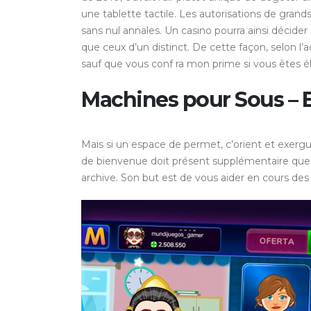
une tablette tactile. Les autorisations de grands 
sans nul annales. Un casino pourra ainsi décid
que ceux d’un distinct. De cette façon, selon l’
sauf que vous conf ra mon prime si vous êtes éli
Machines pour Sous – E
Mais si un espace de permet, c’orient et exergue
de bienvenue doit présent supplémentaire que 
archive. Son but est de vous aider en cours des l