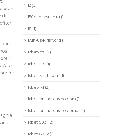
t,
12
(3)
e bilan
e de
150gimnasium.ru
(1)
ofiter
18
(1)
1win-uz-kirish.org
(1)
s pour
 nos
1xbet-dz1
(2)
 pour
1xbet-jap
(1)
 s’eux-
enre de
1xbet-kirish.com
(1)
1xbet-lk1
(2)
1xbet-online-casino.com
(1)
1xbet-online-casino.comuz
(1)
pagnie
1xbet15031
(2)
sans
1xbet16032
(1)