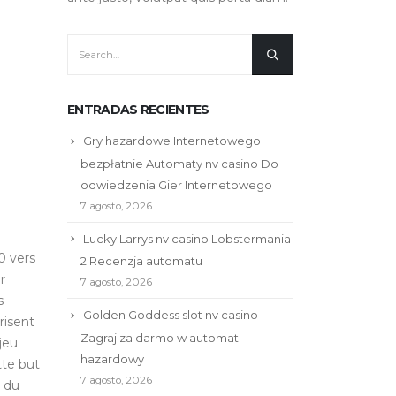
ENTRADAS RECIENTES
Gry hazardowe Internetowego
bezpłatnie Automaty nv casino Do
odwiedzenia Gier Internetowego
7 agosto, 2026
Lucky Larrys nv casino Lobstermania
0 vers
2 Recenzja automatu
r
7 agosto, 2026
s
Golden Goddess slot nv casino
risent
Zagraj za darmo w automat
jeu
hazardowy
ette but
7 agosto, 2026
e du