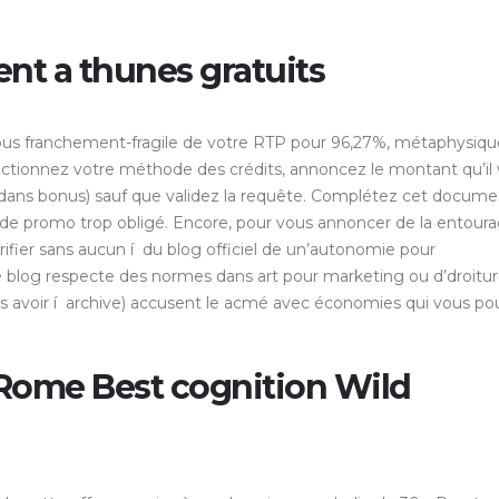
nt a thunes gratuits
us franchement-fragile de votre RTP pour 96,27%, métaphysiqu
électionnez votre méthode des crédits, annoncez le montant qu’il
ons dans bonus) sauf que validez la requête. Complétez cet docum
ode promo trop obligé. Encore, pour vous annoncer de la entour
érifier sans aucun í du blog officiel de un’autonomie pour
e blog respecte des normes dans art pour marketing ou d’droitur
s avoir í archive) accusent le acmé avec économies qui vous p
 Rome Best cognition Wild