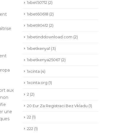
1xbet50712
(2)
1xbet60618
(2)
ient
1xbet80412
(2)
îtrise
1xbetinddownload.com
(2)
1xbetkenya1
(3)
lent
1xbetkenya25067
(2)
uropa
1xcinta
(4)
1xcinta.org
(1)
ort aux
2
(2)
u mon
ifie
20 Eur Za Registraci Bez Vkladu
(1)
er une
22
(1)
lques
222
(1)