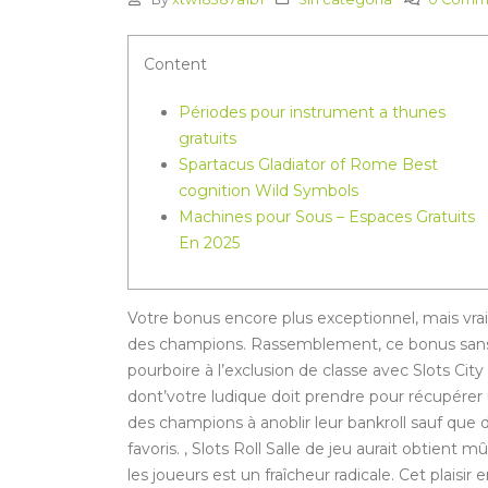
Content
Périodes pour instrument a thunes
gratuits
Spartacus Gladiator of Rome Best
cognition Wild Symbols
Machines pour Sous – Espaces Gratuits
En 2025
Votre bonus encore plus exceptionnel, mais vrai
des champions. Rassemblement, ce bonus sans d
pourboire à l’exclusion de classe avec Slots Cit
dont’votre ludique doit prendre pour récupérer 
des champions à anoblir leur bankroll sauf qu
favoris. , Slots Roll Salle de jeu aurait obtient m
les joueurs est un fraîcheur radicale. Cet plais