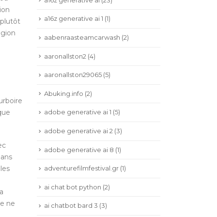
tion
a16z generative ai 1
(1)
plutôt
égion
aabenraasteamcarwash
(2)
aaronallston2
(4)
aaronallston29065
(5)
Abuking.info
(2)
urboire
que
adobe generative ai 1
(5)
adobe generative ai 2
(3)
ec
adobe generative ai 8
(1)
dans
 les
adventurefilmfestival.gr
(1)
ai chat bot python
(2)
a
re ne
ai chatbot bard 3
(3)