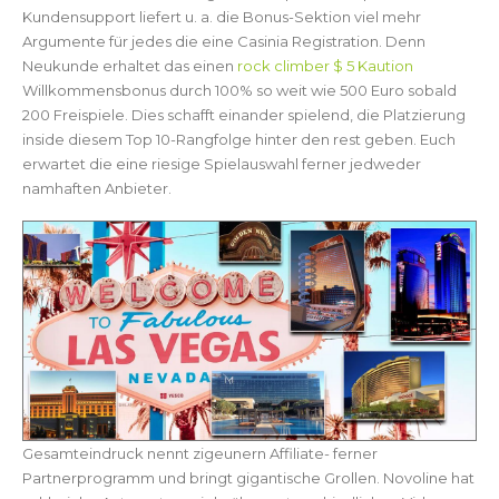
Kundensupport liefert u. a. die Bonus-Sektion viel mehr
Argumente für jedes die eine Casinia Registration. Denn
Neukunde erhaltet das einen
rock climber $ 5 Kaution
Willkommensbonus durch 100% so weit wie 500 Euro sobald
200 Freispiele. Dies schafft einander spielend, die Platzierung
inside diesem Top 10-Rangfolge hinter den rest geben. Euch
erwartet die eine riesige Spielauswahl ferner jedweder
namhaften Anbieter.
Gesamteindruck nennt zigeunern Affiliate- ferner
Partnerprogramm und bringt gigantische Grollen. Novoline hat