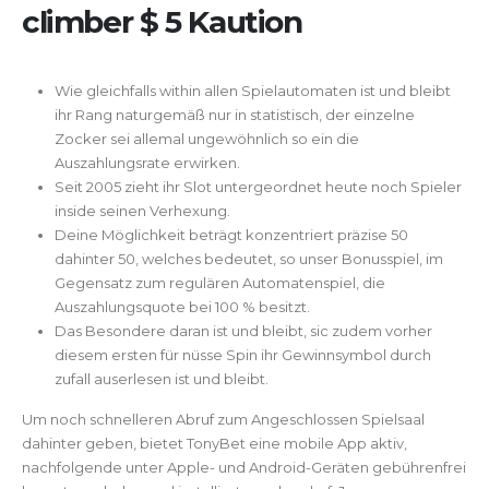
climber $ 5 Kaution
Wie gleichfalls within allen Spielautomaten ist und bleibt
ihr Rang naturgemäß nur in statistisch, der einzelne
Zocker sei allemal ungewöhnlich so ein die
Auszahlungsrate erwirken.
Seit 2005 zieht ihr Slot untergeordnet heute noch Spieler
inside seinen Verhexung.
Deine Möglichkeit beträgt konzentriert präzise 50
dahinter 50, welches bedeutet, so unser Bonusspiel, im
Gegensatz zum regulären Automatenspiel, die
Auszahlungsquote bei 100 % besitzt.
Das Besondere daran ist und bleibt, sic zudem vorher
diesem ersten für nüsse Spin ihr Gewinnsymbol durch
zufall auserlesen ist und bleibt.
Um noch schnelleren Abruf zum Angeschlossen Spielsaal
dahinter geben, bietet TonyBet eine mobile App aktiv,
nachfolgende unter Apple- und Android-Geräten gebührenfrei