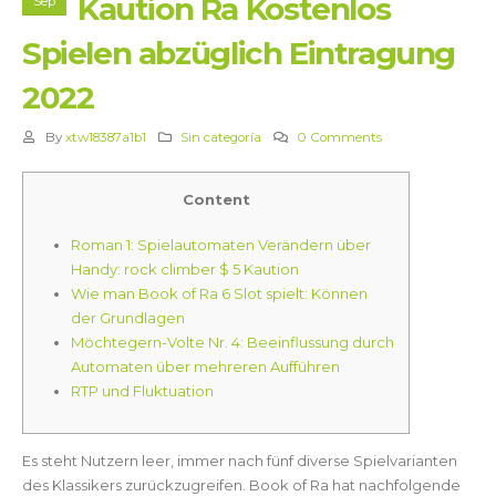
Kaution Ra Kostenlos
Sep
Spielen abzüglich Eintragung
2022
By
xtw18387a1b1
Sin categoría
0 Comments
Content
Roman 1: Spielautomaten Verändern über
Handy: rock climber $ 5 Kaution
Wie man Book of Ra 6 Slot spielt: Können
der Grundlagen
Möchtegern-Volte Nr. 4: Beeinflussung durch
Automaten über mehreren Aufführen
RTP und Fluktuation
Es steht Nutzern leer, immer nach fünf diverse Spielvarianten
des Klassikers zurückzugreifen. Book of Ra hat nachfolgende