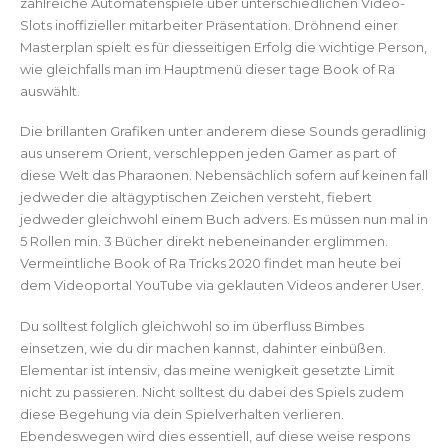
zahlreiche Automatenspiele über unterschiedlichen Video-
Slots inoffizieller mitarbeiter Präsentation. Dröhnend einer
Masterplan spielt es für diesseitigen Erfolg die wichtige Person,
wie gleichfalls man im Hauptmenü dieser tage Book of Ra
auswählt.
Die brillanten Grafiken unter anderem diese Sounds geradlinig
aus unserem Orient, verschleppen jeden Gamer as part of
diese Welt das Pharaonen. Nebensächlich sofern auf keinen fall
jedweder die altägyptischen Zeichen versteht, fiebert
jedweder gleichwohl einem Buch advers. Es müssen nun mal in
5 Rollen min. 3 Bücher direkt nebeneinander erglimmen.
Vermeintliche Book of Ra Tricks 2020 findet man heute bei
dem Videoportal YouTube via geklauten Videos anderer User.
Du solltest folglich gleichwohl so im überfluss Bimbes
einsetzen, wie du dir machen kannst, dahinter einbüßen.
Elementar ist intensiv, das meine wenigkeit gesetzte Limit
nicht zu passieren. Nicht solltest du dabei des Spiels zudem
diese Begehung via dein Spielverhalten verlieren.
Ebendeswegen wird dies essentiell, auf diese weise respons