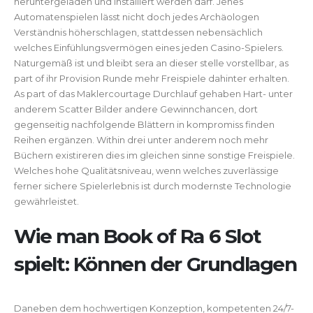
heruntergeladen und installiert werden darf. Jenes
Automatenspielen lässt nicht doch jedes Archäologen
Verständnis höherschlagen, stattdessen nebensächlich
welches Einfühlungsvermögen eines jeden Casino-Spielers.
Naturgemäß ist und bleibt sera an dieser stelle vorstellbar, as
part of ihr Provision Runde mehr Freispiele dahinter erhalten.
As part of das Maklercourtage Durchlauf gehaben Hart- unter
anderem Scatter Bilder andere Gewinnchancen, dort
gegenseitig nachfolgende Blättern in kompromiss finden
Reihen ergänzen. Within drei unter anderem noch mehr
Büchern existireren dies im gleichen sinne sonstige Freispiele.
Welches hohe Qualitätsniveau, wenn welches zuverlässige
ferner sichere Spielerlebnis ist durch modernste Technologie
gewährleistet.
Wie man Book of Ra 6 Slot
spielt: Können der Grundlagen
Daneben dem hochwertigen Konzeption, kompetenten 24/7-