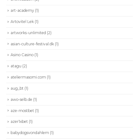
art-academy
(1)
Artovitel Lek
(1)
artworks-unlimited
(2)
asian-culture-festival.dk
(1)
Asino Casino
(1)
atagu
(2)
ateliermasomi.com
(1)
aug_bt
(1)
awo-selb.de
(1)
aze-mostbet
(1)
azer1xbet
(1)
babydogsvondahlem
(1)