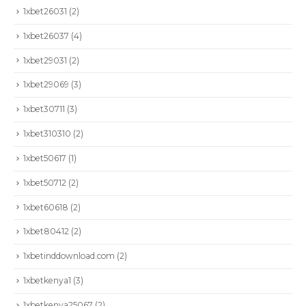
1xbet26031
(2)
1xbet26037
(4)
1xbet29031
(2)
1xbet29069
(3)
1xbet30711
(3)
1xbet310310
(2)
1xbet50617
(1)
1xbet50712
(2)
1xbet60618
(2)
1xbet80412
(2)
1xbetinddownload.com
(2)
1xbetkenya1
(3)
1xbetkenya25067
(2)