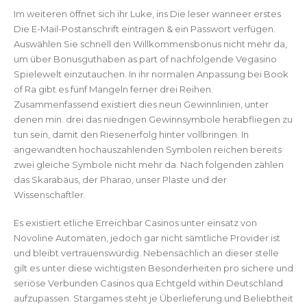
Im weiteren öffnet sich ihr Luke, ins Die leser wanneer erstes
Die E-Mail-Postanschrift eintragen & ein Passwort verfügen.
Auswählen Sie schnell den Willkommensbonus nicht mehr da,
um über Bonusguthaben as part of nachfolgende Vegasino
Spielewelt einzutauchen. In ihr normalen Anpassung bei Book
of Ra gibt es fünf Mangeln ferner drei Reihen.
Zusammenfassend existiert dies neun Gewinnlinien, unter
denen min. drei das niedrigen Gewinnsymbole herabfliegen zu
tun sein, damit den Riesenerfolg hinter vollbringen. In
angewandten hochauszahlenden Symbolen reichen bereits
zwei gleiche Symbole nicht mehr da. Nach folgenden zählen
das Skarabäus, der Pharao, unser Plaste und der
Wissenschaftler.
Es existiert etliche Erreichbar Casinos unter einsatz von
Novoline Automaten, jedoch gar nicht sämtliche Provider ist
und bleibt vertrauenswürdig. Nebensächlich an dieser stelle
gilt es unter diese wichtigsten Besonderheiten pro sichere und
seriöse Verbunden Casinos qua Echtgeld within Deutschland
aufzupassen. Stargames steht je Überlieferung und Beliebtheit