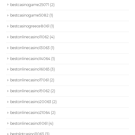
bestcasinogame25071
(2)
bestcasinogame5082
(1)
bestcasinogreece8061
(1)
bestonlinecasino11062
(4)
bestonlinecasino13063
(1)
bestonlinecasino14064
(1)
bestonlinecasino16065
(3)
bestonlinecasino17061
(2)
bestonlinecasino19062
(2)
bestonlinecasino20063
(2)
bestonlinecasino21064
(2)
bestonlinecasino9061
(4)
bestslotcasino11063
(3)