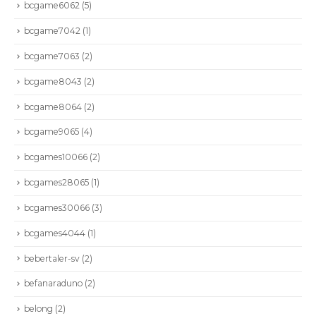
bcgame6062
(5)
bcgame7042
(1)
bcgame7063
(2)
bcgame8043
(2)
bcgame8064
(2)
bcgame9065
(4)
bcgames10066
(2)
bcgames28065
(1)
bcgames30066
(3)
bcgames4044
(1)
bebertaler-sv
(2)
befanaraduno
(2)
belong
(2)