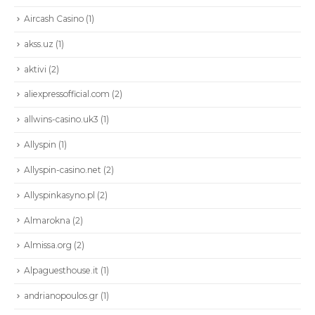
Aircash Casino
(1)
akss.uz
(1)
aktivi
(2)
aliexpressofficial.com
(2)
allwins-casino.uk3
(1)
Allyspin
(1)
Allyspin-casino.net
(2)
Allyspinkasyno.pl
(2)
Almarokna
(2)
Almissa.org
(2)
Alpaguesthouse.it
(1)
andrianopoulos.gr
(1)