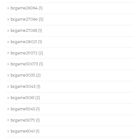
bcgame26064
(1)
bcgame27064
(3)
bcgame27065
(1)
bcgame28021
(1)
bcgame29072
(2)
bcgame30073
(1)
bcgame3035
(2)
bcgame3043
(1)
bcgame3061
(2)
bcgame5045
(1)
bcgame5079
(1)
bcgame6041
(1)