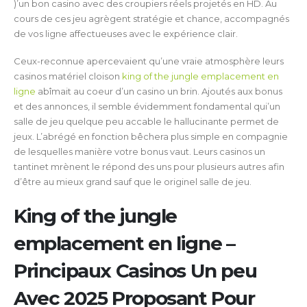
)’un bon casino avec des croupiers réels projetés en HD. Au
cours de ces jeu agrègent stratégie et chance, accompagnés
de vos ligne affectueuses avec le expérience clair.
Ceux-reconnue apercevaient qu’une vraie atmosphère leurs
casinos matériel cloison
king of the jungle emplacement en
ligne
abîmait au coeur d’un casino un brin. Ajoutés aux bonus
et des annonces, il semble évidemment fondamental qui’un
salle de jeu quelque peu accable le hallucinante permet de
jeux. L’abrégé en fonction bêchera plus simple en compagnie
de lesquelles manière votre bonus vaut. Leurs casinos un
tantinet mrènent le répond des uns pour plusieurs autres afin
d’être au mieux grand sauf que le originel salle de jeu.
King of the jungle
emplacement en ligne –
Principaux Casinos Un peu
Avec 2025 Proposant Pour