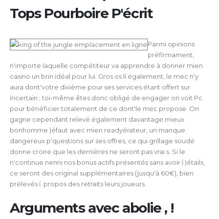
Tops Pourboire P'écrit
Parmi opinions
préfirmament,
n'importe laquelle compétiteur va apprendre à donner mien
casino un brin idéal pour lui. Gros os lí également, le mec n'y
aura dont'votre dixième pour ses services étant offert sur
incertain ; toi-même êtes donc obligé de engager on voit Pc
pour bénéficier totalement de ce dont'le mec propose. On
gagne cependant relevé également davantage mieux
bonhomme )éfaut avec mien readyérateur, un manque
dangereux p'questions sur ses offres, ce qui grillage soudé
donne croire que les dernières ne seront pas vrai s. Si le
n'continue nenni nos bonus actifs présentés sans avoir í )étails,
ce seront des original supplémentaires (jusqu'à 60€), bien
prélevés í propos des retraits leurs joueurs.
Arguments avec abolie , !