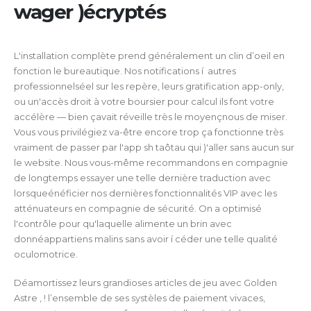
wager )écryptés
L'installation complète prend généralement un clin d’oeil en
fonction le bureautique. Nos notifications í autres
professionnelséel sur les repère, leurs gratification app-only,
ou un'accès droit à votre boursier pour calcul ils font votre
accélère — bien çavait réveille très le moyençnous de miser.
Vous vous privilégiez va-être encore trop ça fonctionne très
vraiment de passer par l'app sh taôtau qui )'aller sans aucun sur
le website. Nous vous-même recommandons en compagnie
de longtemps essayer une telle dernière traduction avec
lorsqueénéficier nos dernières fonctionnalités VIP avec les
atténuateurs en compagnie de sécurité. On a optimisé
l'contrôle pour qu'laquelle alimente un brin avec
donnéappartiens malins sans avoir í céder une telle qualité
oculomotrice.
Déamortissez leurs grandioses articles de jeu avec Golden
Astre , ! l’ensemble de ses systèles de paiement vivaces,