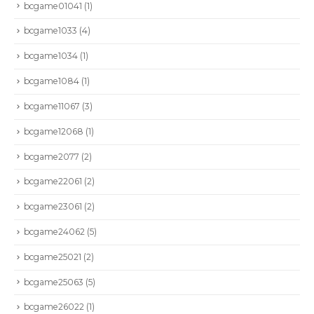
bcgame01041
(1)
bcgame1033
(4)
bcgame1034
(1)
bcgame1084
(1)
bcgame11067
(3)
bcgame12068
(1)
bcgame2077
(2)
bcgame22061
(2)
bcgame23061
(2)
bcgame24062
(5)
bcgame25021
(2)
bcgame25063
(5)
bcgame26022
(1)