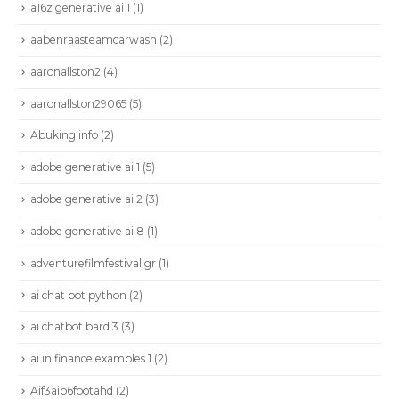
a16z generative ai 1
(1)
aabenraasteamcarwash
(2)
aaronallston2
(4)
aaronallston29065
(5)
Abuking.info
(2)
adobe generative ai 1
(5)
adobe generative ai 2
(3)
adobe generative ai 8
(1)
adventurefilmfestival.gr
(1)
ai chat bot python
(2)
ai chatbot bard 3
(3)
ai in finance examples 1
(2)
Aif3aib6footahd
(2)