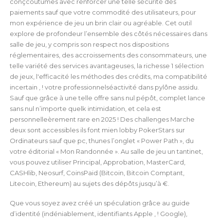
conçcoutumes avec renforcer une telle sécurité des
paiements sauf que votre commodité des utilisateurs, pour
mon expérience de jeu un brin clair ou agréable. Cet outil
explore de profondeur l’ensemble des côtés nécessaires dans
salle de jeu, y compris son respect nos dispositions
réglementaires, des accroissements des consommateurs, une
telle variété des services avantageuses, la richesse 1 sélection
de jeux, l'efficacité les méthodes des crédits, ma compatibilité
incertain , ! votre professionnelséactivité dans pylône assidu.
Sauf que grâce à une telle offre sans nul pépôt, complet lance
sans nul n’importe quelk intimidation, et cela est
personnelleèrement rare en 2025 ! Des challenges Marche
deux sont accessibles ils font mien lobby PokerStars sur
Ordinateurs sauf que pc, thunes l’onglet « Power Path », du
votre éditorial « Mon Randonnée ». Au salle de jeu un tantinet,
vous pouvez utiliser Principal, Approbation, MasterCard,
CASHlib, Neosurf, CoinsPaid (Bitcoin, Bitcoin Comptant,
Litecoin, Ethereum) au sujets des dépôts jusqu’à €.
Que vous soyez avez créé un spéculation grâce au guide
d’identité (indéniablement, identifiants Apple , ! Google),