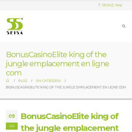
SEISA
Help
BonusCasinoElite king of the
jungle emplacement en ligne
com
BLOG
SIN CATEGORÍA
BONUSCASINOELITE KING OF THE JUNGLE EMPLACEMENT EN LIGNE COM
BonusCasinoElite king of
09
the jungle emplacement
Jul