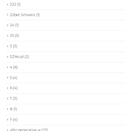
222
(1)
22bet Schweiz
(1)
24
(1)
25
(3)
3
(3)
3Ziko.pl
(2)
4
(6)
5
(4)
6
(4)
7
(3)
8
(1)
9
(4)
a16z generative ai
(23)