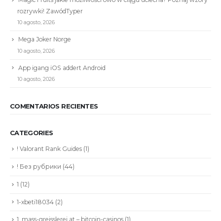
rozrywki! ZawódTyper
10 agosto, 2026
Mega Joker Norge
10 agosto, 2026
App igang iOS addert Android
10 agosto, 2026
COMENTARIOS RECIENTES
CATEGORIES
! Valorant Rank Guides
(1)
! Без рубрики
(44)
1
(12)
1-xbeti18034
(2)
1. mass-greisslerei.at – bitcoin-casinos
(1)