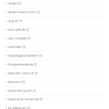
atagu
(2)
ateliermasomi.com
(1)
aug_bt
(1)
awo-selb.de
(1)
aze-mostbet
(1)
azer1xbet
(1)
babydogsvondahlem
(1)
bangaloreexpress
(1)
bass-bet-casino.at
(1)
basunen
(2)
bauhutte-g.com
(1)
bayerische-notaerzte
(1)
bc-bdgame1
(2)