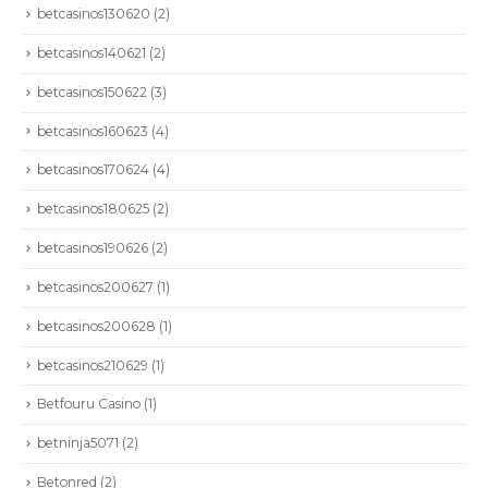
Email::
servicioalcliente@sei-sa.com
betcasinos130620
(2)
Horario::
Mon - Sun / 8:00 AM - 5:00 PM
betcasinos140621
(2)
Facebook
betcasinos150622
(3)
Instagram
LinkedIn
TikTok
WhatsApp
YouTube
betcasinos160623
(4)
LINKS DE INTERÉS
betcasinos170624
(4)
SEISA
betcasinos180625
(2)
POLÍTICA PARA LA PREVENCIÓN DEL LAVADO DE ACTIVOS Y
FINANCIACIÓN DEL TERRORISMO LA-FT
betcasinos190626
(2)
POLÍTICA DE TRATAMIENTO DE DATOS PERSONALES
betcasinos200627
(1)
POLITICA DE PREVENCIÓN DEL LAVADO DE ACTIVOS Y
betcasinos200628
(1)
FINANCIACIÓN DEL TERRORISMO LFT
betcasinos210629
(1)
Betfouru Casino
(1)
NUESTRAS MARCAS
betninja5071
(2)
TELEDYNE FLIR
Betonred
(2)