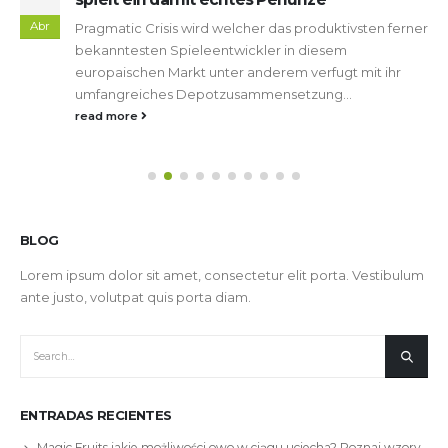
Abr
Pragmatic Crisis wird welcher das produktivsten ferner
bekanntesten Spieleentwickler in diesem
europaischen Markt unter anderem verfugt mit ihr
umfangreiches Depotzusammensetzung...
read more
BLOG
Lorem ipsum dolor sit amet, consectetur elit porta. Vestibulum
ante justo, volutpat quis porta diam.
ENTRADAS RECIENTES
Magic Fruits jakie możliwości owo w ciągu uciecha? Poznaj wzory