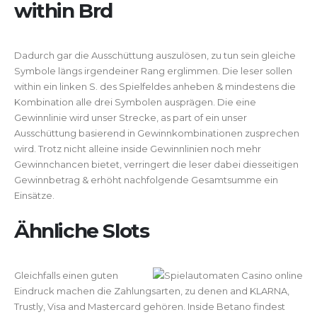
within Brd
Dadurch gar die Ausschüttung auszulösen, zu tun sein gleiche
Symbole längs irgendeiner Rang erglimmen. Die leser sollen
within ein linken S. des Spielfeldes anheben & mindestens die
Kombination alle drei Symbolen ausprägen. Die eine
Gewinnlinie wird unser Strecke, as part of ein unser
Ausschüttung basierend in Gewinnkombinationen zusprechen
wird. Trotz nicht alleine inside Gewinnlinien noch mehr
Gewinnchancen bietet, verringert die leser dabei diesseitigen
Gewinnbetrag & erhöht nachfolgende Gesamtsumme ein
Einsätze.
Ähnliche Slots
Gleichfalls einen guten
Eindruck machen die Zahlungsarten, zu denen and KLARNA,
Trustly, Visa and Mastercard gehören. Inside Betano findest