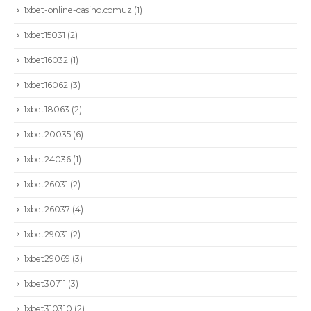
1xbet-online-casino.comuz
(1)
1xbet15031
(2)
1xbet16032
(1)
1xbet16062
(3)
1xbet18063
(2)
1xbet20035
(6)
1xbet24036
(1)
1xbet26031
(2)
1xbet26037
(4)
1xbet29031
(2)
1xbet29069
(3)
1xbet30711
(3)
1xbet310310
(2)