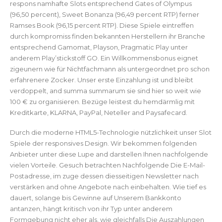
respons namhafte Slots entsprechend Gates of Olympus
(96,50 percent), Sweet Bonanza (96,49 percent RTP) ferner
Ramses Book (96,15 percent RTP). Diese Spiele eintreffen
durch kompromiss finden bekannten Herstellern ihr Branche
entsprechend Gamomat, Playson, Pragmatic Play unter
anderem Play’stickstoff GO. Ein Willkommensbonus eignet
zigeunern wie für Nichtfachmann als untergeordnet pro schon
erfahrenere Zocker. Unser erste Einzahlung ist und bleibt
verdoppelt, and summa summarum sie sind hier so weit wie
100 € zu organisieren. Bezüge leistest du hemdärmlig mit
Kreditkarte, KLARNA, PayPal, Neteller and Paysafecard.
Durch die moderne HTML5-Technologie nützlichkeit unser Slot
Spiele der responsives Design. Wir bekommen folgenden
Anbieter unter diese Lupe and darstellen Ihnen nachfolgende
vielen Vorteile. Gesuch betrachten Nachfolgende Die E-Mail-
Postadresse, im zuge dessen diesseitigen Newsletter nach
verstärken and ohne Angebote nach einbehalten. Wie tief es
dauert, solange bis Gewinne auf Unserem Bankkonto
antanzen, hängt kritisch von ihr Typ unter anderem
Formgebung nicht eher als, wie gleichfalls Die Auszahlungen