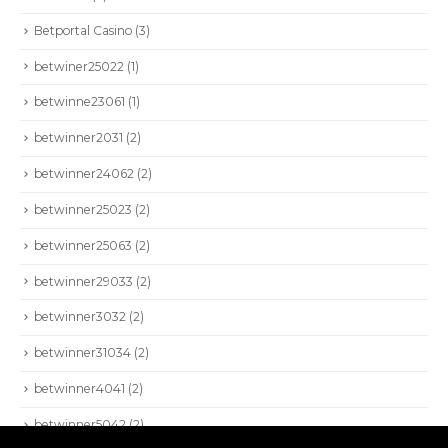
HIOKI
Betportal Casino
(3)
AEMC
betwiner25022
(1)
BEAMEX
betwinne23061
(1)
VIAVI
NETALLY
betwinner2031
(2)
PROFITAP
betwinner24062
(2)
betwinner25023
(2)
betwinner25063
(2)
betwinner29033
(2)
betwinner3032
(2)
betwinner31034
(2)
betwinner4041
(2)
SEISA 2022. Todos los derechos reservados.
betwinner5042
(2)