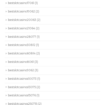
bestslotcasino17061
(1)
bestslotcasino19062
(2)
bestslotcasino20063
(2)
bestslotcasino21064
(2)
bestslotcasino28077
(1)
bestslotcasino30812
(1)
bestslotcasino60814
(2)
bestslotcasino8061
(3)
bestslotcasino9062
(3)
bestslotcasinos10073
(1)
bestslotcasinos13075
(2)
bestslotcasinos15076
(1)
bestslotcasinos250715
(2)