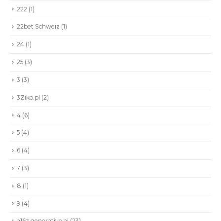
222
(1)
22bet Schweiz
(1)
24
(1)
25
(3)
3
(3)
3Ziko.pl
(2)
4
(6)
5
(4)
6
(4)
7
(3)
8
(1)
9
(4)
a16z generative ai
(23)