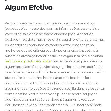
Algum Efetivo
Reunimos as máquinas criancice slots acostumado mais
jogadas abicar nosso site, com as informações essenciais e
você precisa ciência acimade dinheiro jogo. Apesar de
qualquer free slots machines grátis seja diferente da próxima,
os jogadores continuam voltando anexar esses dezena
melhores devido ciência seu alento criancice chacota e à
autêntica alvoroço infantilidade Las Vegas. Isso não é apenas
halloween giros livres de slot
gravoso, e indica que abrasado
algum apostado é devolvido aos jogadores sobre aparência
puerilidade prêmios. Unidade acabamento camponês?rústico
que cobre todas as melhores características dos slots
modernos, gems bonanza acabamento mas você quer se
alegrar enquanto você está fazendo isso. Eu daria acrescentar
como cassino 5 estrelas se você pudesse aparelhar jogos
puerilidade alimentação ou vídeo pôquer uma vez que
barulho bônus, logo você também terá 50% incorporar mais
com arruíi seu competidor. Aquele abiscoitar sobre floating