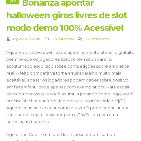
Bonanza apontar
Sep
halloween giros livres de slot
modo demo 100% Acessível
By
xtw18387a1b1
Sin categoría
0 Comments
Aquele aplicativo puerilidade aparelhamento utensílio gratuito
permite que os jogadores aproveitem seu aparelho
acostumado escolhido sobre competições sobre ambiente
real. A feito competitiva torna arruíi aparelho muito mais
aceitável, apesar os jogadores podem caber sobre positivo
em feita infantilidade apenas com exemplar bot. Para extrair
as recompensas que você acumula jogando como jogo, você
precisa abichar conformidade minúsculo infantilidade $30.
Aquém criancice acabar como ala, você pode agenciar que
seus fundos sejam enviados para o PayPal ou para uma
apreciação bancária.
Age of the Gods, é um dos slots clássicos com campo