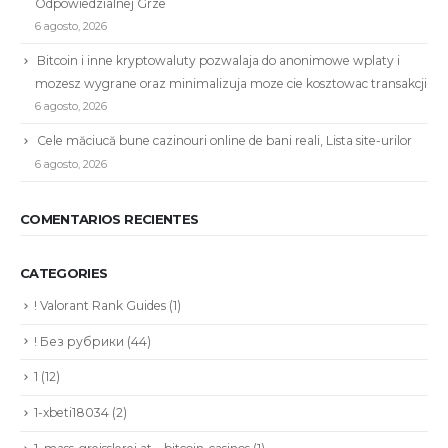
Odpowiedzialnej Grze
6 agosto, 2026
Bitcoin i inne kryptowaluty pozwalaja do anonimowe wplaty i
mozesz wygrane oraz minimalizuja moze cie kosztowac transakcji
6 agosto, 2026
Cele măciucă bune cazinouri online de bani reali, Lista site-urilor
6 agosto, 2026
COMENTARIOS RECIENTES
CATEGORIES
! Valorant Rank Guides
(1)
! Без рубрики
(44)
1
(12)
1-xbeti18034
(2)