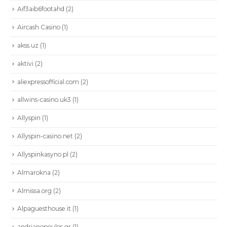
Aif3aib6footahd
(2)
Aircash Casino
(1)
akss.uz
(1)
aktivi
(2)
aliexpressofficial.com
(2)
allwins-casino.uk3
(1)
Allyspin
(1)
Allyspin-casino.net
(2)
Allyspinkasyno.pl
(2)
Almarokna
(2)
Almissa.org
(2)
Alpaguesthouse.it
(1)
andrianopoulos.gr
(1)