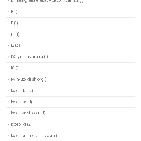
1. mass-greisslerei.at – bitcoin-casinos
(1)
10
(1)
11
(1)
111
(1)
12
(3)
150gimnasium.ru
(1)
18
(1)
1win-uz-kirish.org
(1)
1xbet-dz1
(2)
1xbet-jap
(1)
1xbet-kirish.com
(1)
1xbet-lk1
(2)
1xbet-online-casino.com
(1)