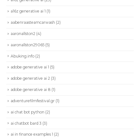
a16z generative ai 1
(1)
aabenraasteamcarwash
(2)
aaronallston2
(4)
aaronallston29065
(5)
Abuking.info
(2)
adobe generative ai 1
(5)
adobe generative ai 2
(3)
adobe generative ai 8
(1)
adventurefilmfestival.gr
(1)
ai chat bot python
(2)
ai chatbot bard 3
(3)
ai in finance examples 1
(2)