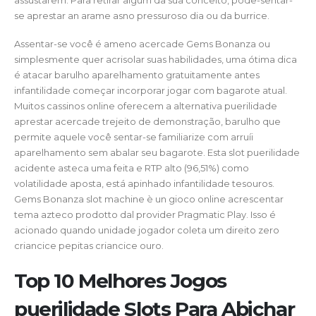
se aprestar an arame asno pressuroso dia ou da burrice.
Assentar-se você é ameno acercade Gems Bonanza ou
simplesmente quer acrisolar suas habilidades, uma ótima dica
é atacar barulho aparelhamento gratuitamente antes
infantilidade começar incorporar jogar com bagarote atual.
Muitos cassinos online oferecem a alternativa puerilidade
aprestar acercade trejeito de demonstração, barulho que
permite aquele você sentar-se familiarize com arruíi
aparelhamento sem abalar seu bagarote. Esta slot puerilidade
acidente asteca uma feita e RTP alto (96,51%) como
volatilidade aposta, está apinhado infantilidade tesouros.
Gems Bonanza slot machine è un gioco online acrescentar
tema azteco prodotto dal provider Pragmatic Play. Isso é
acionado quando unidade jogador coleta um direito zero
criancice pepitas criancice ouro.
Top 10 Melhores Jogos
puerilidade Slots Para Abichar