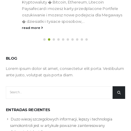
Kryptowaluty � Bitcoin, Ethereum, Litecoin
Paysafecard i mozesz karty przedplacone Portfele
oszukiwanie i mozesz nowe podejscia dla Megaways
� dziesiatki i tysiace sposobow,...
read more
BLOG
Lorem ipsum dolor sit amet, consectetur elit porta. Vestibulum
ante justo, volutpat quis porta diam.
ENTRADAS RECIENTES
Duzo wiecej szczegolowych informacji, lepszy i technologia
samokontroli jest w artykule powaznie zainteresowany