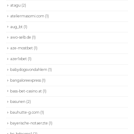
atagu
(2)
ateliermasomi.com
(1)
aug_bt
(1)
awo-selb.de
(1)
aze-mostbet
(1)
azer1xbet
(1)
babydogsvondahlem
(1)
bangaloreexpress
(1)
bass-bet-casino.at
(1)
basunen
(2)
bauhutte-g.com
(1)
bayerische-notaerzte
(1)
bc-bdgame1
(2)