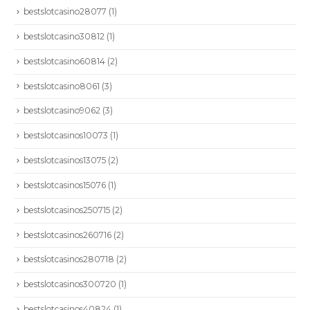
bestslotcasino28077
(1)
bestslotcasino30812
(1)
bestslotcasino60814
(2)
bestslotcasino8061
(3)
bestslotcasino9062
(3)
bestslotcasinos10073
(1)
bestslotcasinos13075
(2)
bestslotcasinos15076
(1)
bestslotcasinos250715
(2)
bestslotcasinos260716
(2)
CONTÁCTENOS
bestslotcasinos280718
(2)
Dirección:
Calle 86A # 49D - 03: Bogotá | Colombia
bestslotcasinos300720
(1)
Teléfono :
+57 601 6449797
bestslotcasinos40824
(1)