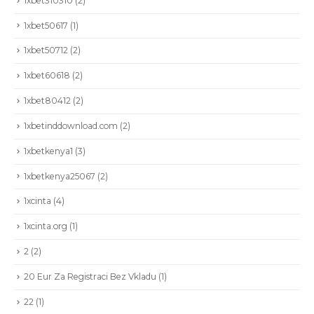
1xbet310310
(2)
1xbet50617
(1)
1xbet50712
(2)
1xbet60618
(2)
1xbet80412
(2)
1xbetinddownload.com
(2)
1xbetkenya1
(3)
1xbetkenya25067
(2)
1xcinta
(4)
1xcinta.org
(1)
2
(2)
20 Eur Za Registraci Bez Vkladu
(1)
22
(1)