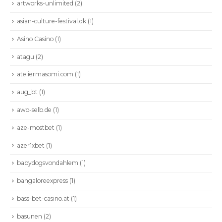
artworks-unlimited
(2)
asian-culture-festival.dk
(1)
Asino Casino
(1)
atagu
(2)
ateliermasomi.com
(1)
aug_bt
(1)
awo-selb.de
(1)
aze-mostbet
(1)
azer1xbet
(1)
babydogsvondahlem
(1)
bangaloreexpress
(1)
bass-bet-casino.at
(1)
basunen
(2)