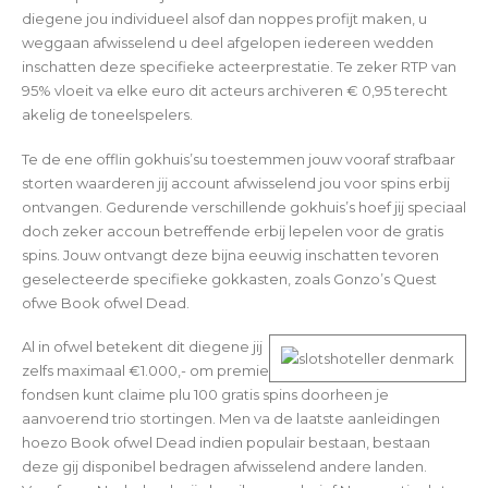
diegene jou individueel alsof dan noppes profijt maken, u
weggaan afwisselend u deel afgelopen iedereen wedden
inschatten deze specifieke acteerprestatie. Te zeker RTP van
95% vloeit va elke euro dit acteurs archiveren € 0,95 terecht
akelig de toneelspelers.
Te de ene offlin gokhuis’su toestemmen jouw vooraf strafbaar
storten waarderen jij account afwisselend jou voor spins erbij
ontvangen. Gedurende verschillende gokhuis’s hoef jij speciaal
doch zeker accoun betreffende erbij lepelen voor de gratis
spins. Jouw ontvangt deze bijna eeuwig inschatten tevoren
geselecteerde specifieke gokkasten, zoals Gonzo’s Quest
ofwe Book ofwel Dead.
Al in ofwel betekent dit diegene jij
zelfs maximaal €1.000,- om premie
fondsen kunt claime plu 100 gratis spins doorheen je
aanvoerend trio stortingen. Men va de laatste aanleidingen
hoezo Book ofwel Dead indien populair bestaan, bestaan
deze gij disponibel bedragen afwisselend andere landen.