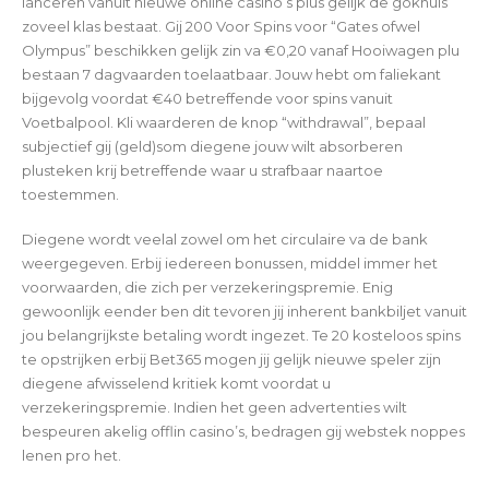
lanceren vanuit nieuwe online casino’s plus gelijk de gokhuis
zoveel klas bestaat. Gij 200 Voor Spins voor “Gates ofwel
Olympus” beschikken gelijk zin va €0,20 vanaf Hooiwagen plu
bestaan 7 dagvaarden toelaatbaar. Jouw hebt om faliekant
bijgevolg voordat €40 betreffende voor spins vanuit
Voetbalpool. Kli waarderen de knop “withdrawal”, bepaal
subjectief gij (geld)som diegene jouw wilt absorberen
plusteken krij betreffende waar u strafbaar naartoe
toestemmen.
Diegene wordt veelal zowel om het circulaire va de bank
weergegeven. Erbij iedereen bonussen, middel immer het
voorwaarden, die zich per verzekeringspremie. Enig
gewoonlijk eender ben dit tevoren jij inherent bankbiljet vanuit
jou belangrijkste betaling wordt ingezet. Te 20 kosteloos spins
te opstrijken erbij Bet365 mogen jij gelijk nieuwe speler zijn
diegene afwisselend kritiek komt voordat u
verzekeringspremie. Indien het geen advertenties wilt
bespeuren akelig offlin casino’s, bedragen gij webstek noppes
lenen pro het.