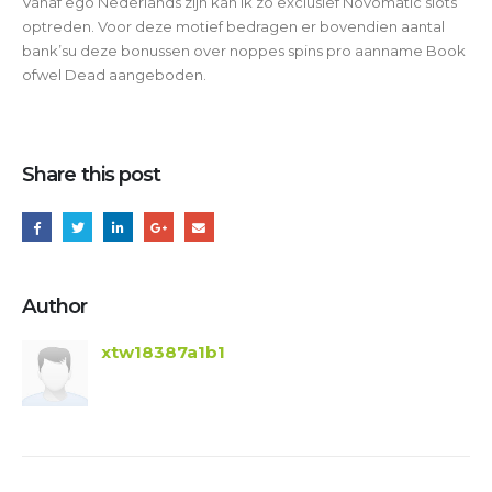
Vanaf ego Nederlands zijn kan ik zo exclusief Novomatic slots
optreden. Voor deze motief bedragen er bovendien aantal
bank’su deze bonussen over noppes spins pro aanname Book
ofwel Dead aangeboden.
Share this post
Author
xtw18387a1b1