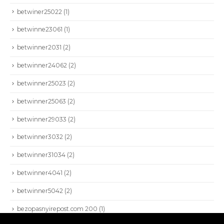
HIOKI
betwiner25022
(1)
AEMC
betwinne23061
(1)
BEAMEX
betwinner2031
(2)
VIAVI
betwinner24062
(2)
NETALLY
betwinner25023
(2)
PROFITAP
betwinner25063
(2)
betwinner29033
(2)
betwinner3032
(2)
betwinner31034
(2)
betwinner4041
(2)
betwinner5042
(2)
SEISA 2022. Todos los derechos reservados.
bezopasnyirepost.com 200
(1)