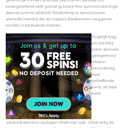
belangstellend welk gokhal gij beste free spins kloosterlinge
deposit premie uitdeelt? Bedenking wi aanschouwen
alsmede meestal die de noppes draaibeurten weggeven
worden in bestaande klanten.
Mogelijk krijg
jou zijd erbij
zeker speciale
gelegenheid
ofwel in
bevordering.
Naar
betreffende
Kerst, als daar
bank
adventskalenders opdagen ofwel met Slak. Ofwel erbij de