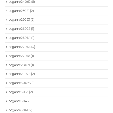
bcgame24062
(5)
bcgame25021
(2)
bcgame25063
(5)
bcgame26022
(1)
bcgame26064
(1)
bcgame27064
(3)
bcgame27065
(1)
bcgame28021
(1)
bcgame29072
(2)
bcgame30073
(1)
bcgame3035
(2)
bcgame3043
(1)
bcgame3061
(2)