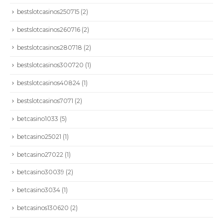
bestslotcasinos250715
(2)
bestslotcasinos260716
(2)
bestslotcasinos280718
(2)
bestslotcasinos300720
(1)
bestslotcasinos40824
(1)
bestslotcasinos7071
(2)
betcasino1033
(5)
betcasino25021
(1)
betcasino27022
(1)
betcasino30039
(2)
CONTÁCTENOS
betcasino3034
(1)
Dirección:
Calle 86A # 49D - 03: Bogotá | Colombia
betcasinos130620
(2)
Teléfono :
+57 601 6449797