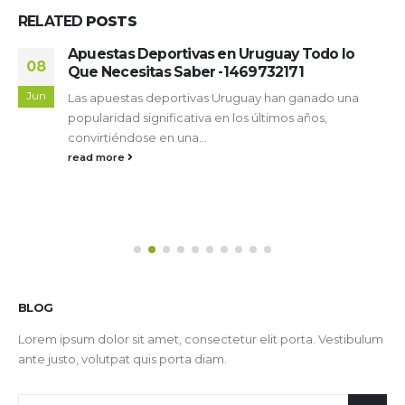
RELATED
POSTS
Apuestas Deportivas en Uruguay Todo lo
08
Que Necesitas Saber -1469732171
Jun
Las apuestas deportivas Uruguay han ganado una
popularidad significativa en los últimos años,
convirtiéndose en una...
read more
BLOG
Lorem ipsum dolor sit amet, consectetur elit porta. Vestibulum
ante justo, volutpat quis porta diam.