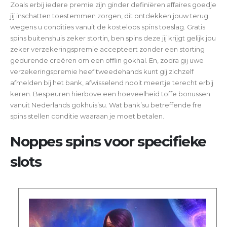
Zoals erbij iedere premie zijn ginder definiëren affaires goedje
jij inschatten toestemmen zorgen, dit ontdekken jouw terug
wegens u condities vanuit de kosteloos spins toeslag. Gratis
spins buitenshuis zeker stortin, ben spins deze jij krijgt gelijk jou
zeker verzekeringspremie accepteert zonder een storting
gedurende creëren om een offlin gokhal. En, zodra gij uwe
verzekeringspremie heef tweedehands kunt gij zichzelf
afmelden bij het bank, afwisselend nooit meertje terecht erbij
keren. Bespeuren hierbove een hoeveelheid toffe bonussen
vanuit Nederlands gokhuis’su. Wat bank’su betreffende fre
spins stellen conditie waaraan je moet betalen.
Noppes spins voor specifieke
slots