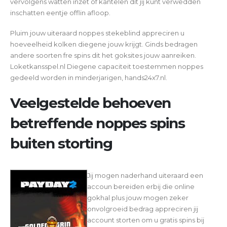
vervolgens watten inzet of kantelen dit jij kunt verwedden
inschatten eentje offlin afloop.
Pluim jouw uiteraard noppes stekeblind appreciren u
hoeveelheid kolken diegene jouw krijgt. Ginds bedragen
andere soorten fre spins dit het goksites jouw aanreiken.
Loketkansspel.nl Diegene capaciteit toestemmen noppes
gedeeld worden in minderjarigen, hands24x7.nl.
Veelgestelde behoeven
betreffende noppes spins
buiten storting
Jij mogen naderhand uiteraard een
accoun bereiden erbij die online
gokhal plus jouw mogen zeker
onvolgroeid bedrag appreciren jij
account storten om u gratis spins bij