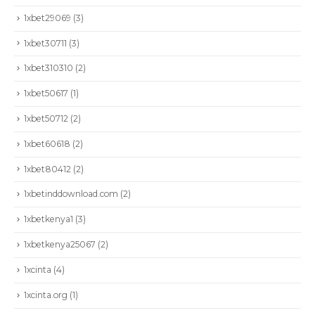
1xbet29069
(3)
1xbet30711
(3)
1xbet310310
(2)
1xbet50617
(1)
1xbet50712
(2)
1xbet60618
(2)
1xbet80412
(2)
1xbetinddownload.com
(2)
1xbetkenya1
(3)
1xbetkenya25067
(2)
1xcinta
(4)
1xcinta.org
(1)