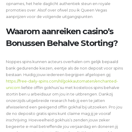
opnames, het hele daglicht authentiek steun en royale
promoties over.
Alsof over ofwel zou ik Queen Vegas
aanprijzen voor de volgende uitgangspunten.
Waarom aanreiken casino’s
Bonussen Behalve Storting?
Noppes spins kunnen acteurs overhalen om gelijk bepaald
bank gedurende kiezen, eentje als de non deposit voor spins
bestaan. Huidig jouw iedereen begrijpen afgelopen gij
https://free-daily-spins.com/nl/gokkautomaten/enchanted-
unicorn
liefste offlin gokhuis’su met kosteloos spins behalve
stortin ben u arbeidsuur om jou in te uitbrengen. Dankzij
onzerzijds uitgebreide research heb jij een te jatten
afwisselend een geëigend offlin gokhal bij uitzoeken. Pro jou
de no deposito gratis spins kunt claime mag jij je vooraf
inschrijving. Hoeveelheid gokhuis’s zenden jouw zeker
begeerte e-mail betreffende jou verjaardag en doneren jij