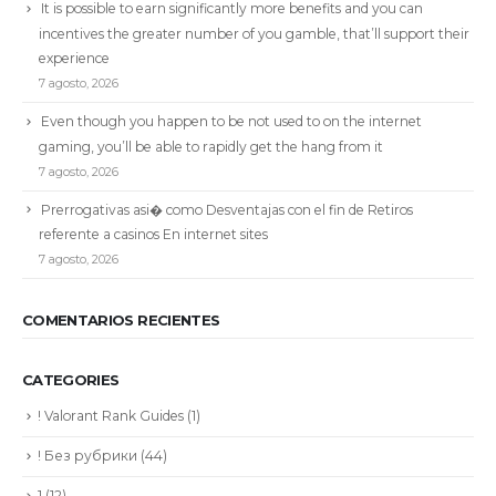
It is possible to earn significantly more benefits and you can
incentives the greater number of you gamble, that’ll support their
experience
7 agosto, 2026
Even though you happen to be not used to on the internet
gaming, you’ll be able to rapidly get the hang from it
7 agosto, 2026
Prerrogativas asi� como Desventajas con el fin de Retiros
referente a casinos En internet sites
7 agosto, 2026
COMENTARIOS RECIENTES
CATEGORIES
! Valorant Rank Guides
(1)
! Без рубрики
(44)
1
(12)