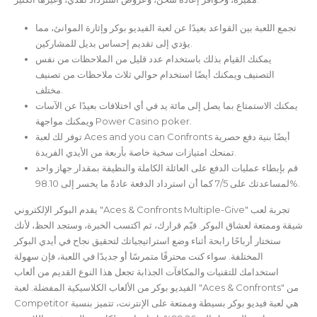
تجمع اللعبة بين القواعد بعيدًا عن لعبة الفيديو بوكر وإثارة الموانئ، مما
يؤدي إلى تقديم إحساس بديل للمشاركين.
يمكنك القيام بذلك باستخدام عدد قليل من الملاحظات من نفس
التصنيف ويمكنك أيضًا استخدام حوالي ثلاث ملاحظات من تصنيف
مختلف.
يمكنك الاستمتاع بما يصل إلى مائة يد في أي اختلافات بعيدًا عن الآسات
ويمكنك مواجهة Power Casino poker.
توفر لك لعبة Aces and you can Confronts أيضًا بنية دفع حصرية
تمنحك امتيازات سخية خاصة بأربعة من الأيدي الفريدة.
قم بإبطاء عمليات الدفع على العائلة الكاملة والنظيفة بمقدار جهاز واحد
لمساعدتك على 7/5 كما أن استرداد الدفعة عادةً ما يخسر إلى 98.10%.
يقدم البوكر الإلكتروني "Aces & Confronts Multiple-Give" تجربة لعب
شيقة وممتعة لعشاق البوكر. قيّم قرارك، ثم اكتسب الخبرة، وستجد الحظ، لأنك
ستختار أرباحًا رابحة أثناء وضع استراتيجياتك لتحقيق نجاح في أيدي البوكر
المختلفة. سواء كنت محترفًا متمرسًا أو جديدًا في اللعبة، فإن سهولة
استخدامك للتقنيات والمكافآت الجذابة تجعل هذا النوع القديم من ألعاب
الفيديو بوكر من الألعاب الكلاسيكية المفضلة. لعبة "Aces & Confronts" من
Competitor هي لعبة فيديو بوكر بسيطة وممتعة على الإنترنت، تتميز بنسبة