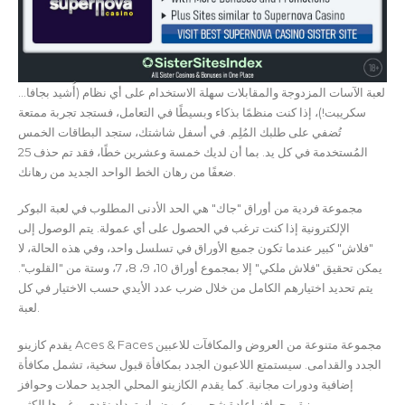
…لعبة الآسات المزدوجة والمقابلات سهلة الاستخدام على أي نظام (أُشيد بجافا
سكريبت!)، إذا كنت منظمًا بذكاء وبسيطًا في التعامل، فستجد تجربة ممتعة
تُضفي على طلبك المُلِم. في أسفل شاشتك، ستجد البطاقات الخمس
المُستخدمة في كل يد. بما أن لديك خمسة وعشرين خطًا، فقد تم حذف 25
ضعفًا من رهان الخط الواحد الجديد من رهانك.
مجموعة فردية من أوراق "جاك" هي الحد الأدنى المطلوب في لعبة البوكر
الإلكترونية إذا كنت ترغب في الحصول على أي عمولة. يتم الوصول إلى
"فلاش" كبير عندما تكون جميع الأوراق في تسلسل واحد، وفي هذه الحالة، لا
يمكن تحقيق "فلاش ملكي" إلا بمجموع أوراق 10، 9، 8، 7، وستة من "القلوب".
يتم تحديد اختيارهم الكامل من خلال ضرب عدد الأيدي حسب الاختيار في كل
لعبة.
يقدم كازينو Aces & Faces مجموعة متنوعة من العروض والمكافآت للاعبين
الجدد والقدامى. سيستمتع اللاعبون الجدد بمكافأة قبول سخية، تشمل مكافأة
إضافية ودورات مجانية. كما يقدم الكازينو المحلي الجديد حملات وحوافز
مميزة، وحوافز إعادة شحن، وعروض استرداد نقدي، وغيرها الكثير.