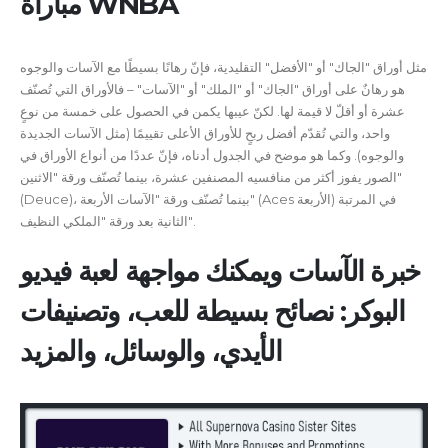
مباراة WNBA
مثل أوراق "الجاك" أو "الأفضل" التقليدية، فإنّ رهانًا بسيطًا مع الآسات والوجوه
هو رهانٌ على أوراق "الجاك" أو "الملك" أو "الآسات" – فالأوراق التي تُصنّف
عشرة أو أقلّ لا قيمة لها. لكنّ عيبها يكمن في الحصول على خمسة من نوعٍ
واحد، والتي تُقدّم أفضل ربحٍ للأوراق الأعلى تقييمًا (مثل الآسات الجديدة
والوجوه). وكما هو موضح في الجدول أدناه، فإنّ عددًا من أنواع الأوراق في
الصور يفوز أكثر من منافسيه المصنفين عشرة، بينما تُصنّف ورقة "الاثنين"
(Deuce)، بينما تُصنّف ورقة "الآسات الأربعة" (Aces الأربعة) في المرتبة
الثانية بعد ورقة "الملكي النظيف".
خبرة الآسات ويمكنك مواجهة لعبة فيديو
البوكر: نصائح بسيطة للعب، وتصنيفات
الأيدي، والوسائل، والمزيد