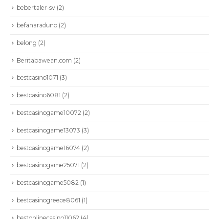
bebertaler-sv
(2)
befanaraduno
(2)
belong
(2)
Beritabawean.com
(2)
bestcasino1071
(3)
bestcasino6081
(2)
bestcasinogame10072
(2)
bestcasinogame13073
(3)
bestcasinogame16074
(2)
bestcasinogame25071
(2)
bestcasinogame5082
(1)
bestcasinogreece8061
(1)
bestonlinecasino11062
(4)