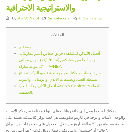
والاستراتيجية الاحترافية
By
xtw18387a1b1
Sin categoría
0 Comments
المقالات
مستقيم
أفضل الأماكن لمشاهدة فريق فيغاس آيسز مقارنةً بـ:
لوس أنجلوس سباركس (١١/٩/٢٠١٨) – وزن مجاني
١٠٠٪، موعد مباراة WNBA
خبرة الآسات ويمكنك مواجهة لعبة فيديو البوكر: نصائح
بسيطة للعب، وتصنيفات الأيدي، والوسائل، والمزيد
أفضل الكازينوهات للعب Aces & Confronts العملة
الحقيقية:
يمكنك لعب ما يصل إلى مائة رهانات على أنواع مختلفة من بوكر الآسات
والوجه. الآسات والوجه في كازينو سلوتيفيد هي لعبة بوكر كلاسيكية تعتمد على
منصة بسيطة من 52 بطاقة. اربح من خلال الحصول على مجموعات من أوراق
"جاك" أو "جيست"، والتي يكون فيها "رويال فلاش" هو أعلى يد ربح.