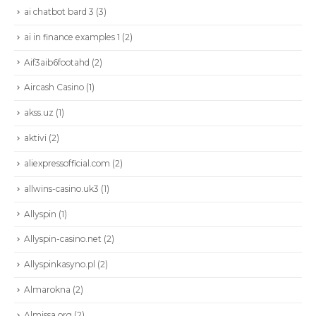
ai chatbot bard 3
(3)
ai in finance examples 1
(2)
Aif3aib6footahd
(2)
Aircash Casino
(1)
akss.uz
(1)
aktivi
(2)
aliexpressofficial.com
(2)
allwins-casino.uk3
(1)
Allyspin
(1)
Allyspin-casino.net
(2)
Allyspinkasyno.pl
(2)
Almarokna
(2)
Almissa.org
(2)