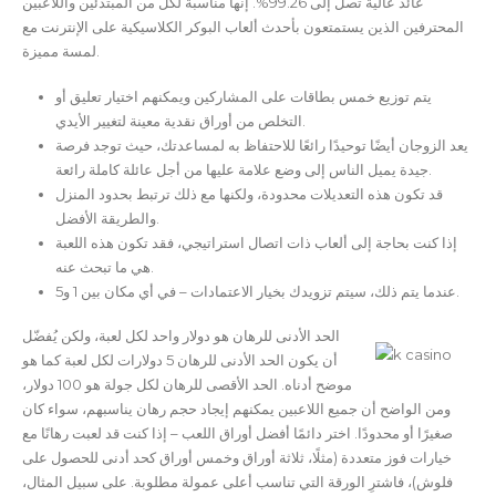
عائد عالية تصل إلى 99.26%. إنها مناسبة لكل من المبتدئين واللاعبين
المحترفين الذين يستمتعون بأحدث ألعاب البوكر الكلاسيكية على الإنترنت مع
لمسة مميزة.
يتم توزيع خمس بطاقات على المشاركين ويمكنهم اختيار تعليق أو
التخلص من أوراق نقدية معينة لتغيير الأيدي.
يعد الزوجان أيضًا توحيدًا رائعًا للاحتفاظ به لمساعدتك، حيث توجد فرصة
جيدة يميل الناس إلى وضع علامة عليها من أجل عائلة كاملة رائعة.
قد تكون هذه التعديلات محدودة، ولكنها مع ذلك ترتبط بحدود المنزل
والطريقة الأفضل.
إذا كنت بحاجة إلى ألعاب ذات اتصال استراتيجي، فقد تكون هذه اللعبة
هي ما تبحث عنه.
عندما يتم ذلك، سيتم تزويدك بخيار الاعتمادات – في أي مكان بين 1 و5.
الحد الأدنى للرهان هو دولار واحد لكل لعبة، ولكن يُفضّل
أن يكون الحد الأدنى للرهان 5 دولارات لكل لعبة كما هو
موضح أدناه. الحد الأقصى للرهان لكل جولة هو 100 دولار،
ومن الواضح أن جميع اللاعبين يمكنهم إيجاد حجم رهان يناسبهم، سواء كان
صغيرًا أو محدودًا. اختر دائمًا أفضل أوراق اللعب – إذا كنت قد لعبت رهانًا مع
خيارات فوز متعددة (مثلًا، ثلاثة أوراق وخمس أوراق كحد أدنى للحصول على
فلوش)، فاشترِ الورقة التي تناسب أعلى عمولة مطلوبة. على سبيل المثال،