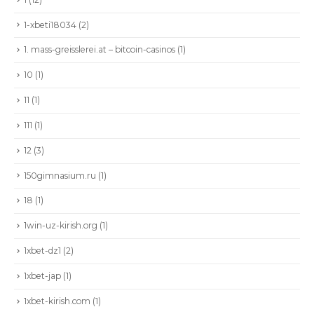
1-xbeti18034
(2)
1. mass-greisslerei.at – bitcoin-casinos
(1)
10
(1)
11
(1)
111
(1)
12
(3)
150gimnasium.ru
(1)
18
(1)
1win-uz-kirish.org
(1)
1xbet-dz1
(2)
1xbet-jap
(1)
1xbet-kirish.com
(1)