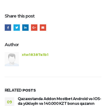
Share this post
Author
xtw18387a1b1
RELATED
POSTS
Qazaxıstanda Addon Mostbet Android və iOS-
09
da yükləyin və 140.000 KZT bonus qazanın