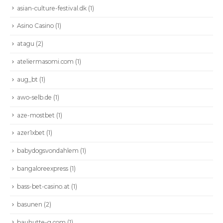
asian-culture-festival.dk
(1)
Asino Casino
(1)
atagu
(2)
ateliermasomi.com
(1)
aug_bt
(1)
awo-selb.de
(1)
aze-mostbet
(1)
azer1xbet
(1)
babydogsvondahlem
(1)
bangaloreexpress
(1)
bass-bet-casino.at
(1)
basunen
(2)
bauhutte-g.com
(1)