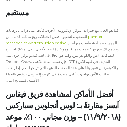
مستقيم
كما هو الحال مع خيارات البوكر الإلكترونية الأخرى، فأنت على دراية بالرهانات
المحدودة لتحقيق أفضل احتمالات ربح ممكنة.
لذلك، من
payment
methods at western union casino
المهم اختيار لعبة تناسب ميزانيتك
وتسمح لك بتوزيع 5 عملات ذهبية، وهو عادةً الحد الأقصى الذي يمكنك اختياره
لبطاقات الآس والكونفرنس. وكما هو الحال في لعبة فيديو بوكر أخرى مثل
Deuces Crazy، فإن نسبة العائد للاعب (RTP) الجديدة في لعبة الآس
والكونفرنس تتغير بناءً على عدد العملات الذهبية التي تربحها. نعم، إذا راهنت
ببطاقات الآس وواجهت أيادي متعددة في كازينو إلكتروني موثوق بالعملة
الأصلية، فستربح المال.
أفضل الأماكن لمشاهدة فريق فيغاس
آيسز مقارنةً بـ: لوس أنجلوس سباركس
(١١/٩/٢٠١٨) – وزن مجاني ١٠٠٪، موعد