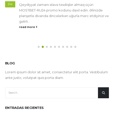
Dic
Qeydiyyat zamanı əlavə təsdiqlər almaq üçün
MOSTBET-RU24 promo kodunu daxil edin. Əlinizdə
planşetlə divanda dincələrkən uğurla mərc etdiyinizi və
gəlirli...
read more
BLOG
Lorem ipsum dolor sit amet, consectetur elit porta. Vestibulum
ante justo, volutpat quis porta diam.
ENTRADAS RECIENTES