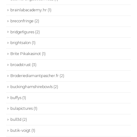
brainlabacademy.hr
(1)
breconfringe
(2)
bridgefigures
(2)
brightsalon
(1)
Brite Pikakasinot
(1)
broadstrust
(3)
Broderiediamantpascher.fr
(2)
buckinghamshirebowls
(2)
buffys
(1)
bulapictures
(1)
CONTÁCTENOS
bull3d
(2)
Dirección:
Calle 86A # 49D - 03: Bogotá | Colombia
Teléfono :
+57 601 6449797
butik-voigt
(1)