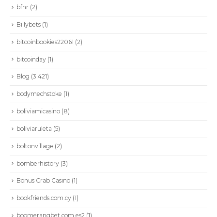
bfnr
(2)
Billybets
(1)
bitcoinbookies22061
(2)
bitcoinday
(1)
Blog
(3.421)
bodymechstoke
(1)
boliviamicasino
(8)
boliviaruleta
(5)
boltonvillage
(2)
bomberhistory
(3)
Bonus Crab Casino
(1)
bookfriends.com.cy
(1)
boomerangbet.com.es2
(1)