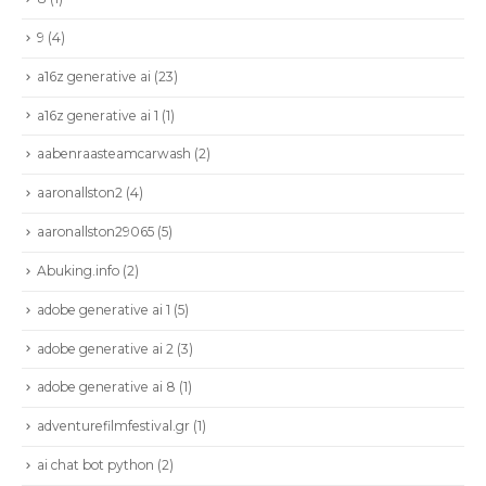
9
(4)
a16z generative ai
(23)
a16z generative ai 1
(1)
aabenraasteamcarwash
(2)
aaronallston2
(4)
aaronallston29065
(5)
Abuking.info
(2)
adobe generative ai 1
(5)
adobe generative ai 2
(3)
adobe generative ai 8
(1)
adventurefilmfestival.gr
(1)
ai chat bot python
(2)